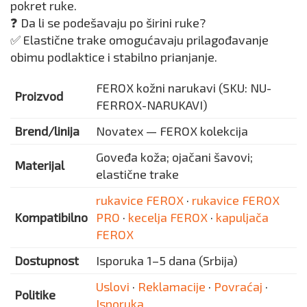
pokret ruke.
❓ Da li se podešavaju po širini ruke?
✅ Elastične trake omogućavaju prilagođavanje
obimu podlaktice i stabilno prianjanje.
FEROX kožni narukavi (SKU: NU-
Proizvod
FERROX-NARUKAVI)
Brend/linija
Novatex — FEROX kolekcija
Goveđa koža; ojačani šavovi;
Materijal
elastične trake
rukavice FEROX
·
rukavice FEROX
Kompatibilno
PRO
·
kecelja FEROX
·
kapuljača
FEROX
Dostupnost
Isporuka 1–5 dana (Srbija)
Uslovi
·
Reklamacije
·
Povraćaj
·
Politike
Isporuka