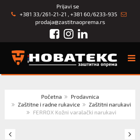
Prijavi se
+381 33/261-21-21
,
+381 60/6233-935
prodaja@zastitnaoprema.rs
Facebook
Instagram
LinkedIn
TOGG
Početna
Prodavnica
Zaštitne i radne rukavice
Zaštitni narukavi
FERROX Kožni varalački narukavi
Narukav
Po