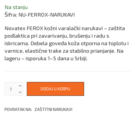
Na stanju
Šifra:
NU-FERROX-NARUKAVI
Novatex FEROX kožni varalački narukavi – zaštita
podlaktica pri zavarivanju, brušenju i radu s
iskricama. Debela goveđa koža otporna na toplotu i
varnice, elastične trake za stabilno prianjanje. Na
lageru – isporuka 1–5 dana u Srbiji.
POVRATAK NA:
ZAŠTITNI NARUKAVI