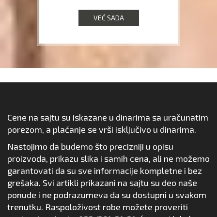
VEĆ SADA
Cene na sajtu su iskazane u dinarima sa uračunatim
porezom, a plaćanje se vrši isključivo u dinarima.
Nastojimo da budemo što precizniji u opisu
proizvoda, prikazu slika i samih cena, ali ne možemo
garantovati da su sve informacije kompletne i bez
grešaka. Svi artikli prikazani na sajtu su deo naše
ponude i ne podrazumeva da su dostupni u svakom
trenutku. Raspoloživost robe možete proveriti