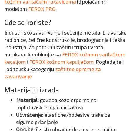
kožnim varilačkim rukavicama
ili pojačanim
modelom
FEROX PRO
.
Gde se koriste?
Industrijsko zavarivanje i sečenje metala, bravarske
radionice, čelične konstrukcije, brodogradnja i teška
industrija. Za potpunu zaštitu trupa i vrata,
narukave kombinujte sa
FEROX kožnom varilačkom
keceljom
i
FEROX kožnom kapuljačom
. Pogledajte i
roditeljsku kategoriju
zaštitne opreme za
zavarivanje
.
Materijali i izrada
Materijal:
goveđa koža otporna na
toplotu/iskre, ojačani šavovi
Učvršćenje:
elastične/podesive trake za
sigurno prianjanje
Obrube:
čvrsto obrađeni krajevi za stabilno