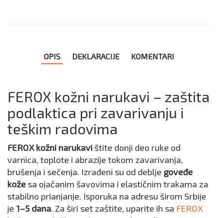
OPIS
DEKLARACIJE
KOMENTARI
FEROX kožni narukavi – zaštita
podlaktica pri zavarivanju i
teškim radovima
FEROX kožni narukavi
štite donji deo ruke od
varnica, toplote i abrazije tokom zavarivanja,
brušenja i sečenja. Izrađeni su od deblje
goveđe
kože
sa ojačanim šavovima i elastičnim trakama za
stabilno prianjanje. Isporuka na adresu širom Srbije
je
1–5 dana
. Za širi set zaštite, uparite ih sa
FEROX