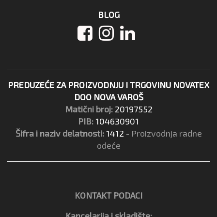
BLOG
PREDUZEĆE ZA PROIZVODNJU I TRGOVINU NOVATEX
DOO NOVA VAROŠ
Matični broj:
20197552
PIB:
104630901
Šifra i naziv delatnosti:
1412
- Proizvodnja radne
odeće
KONTAKT PODACI
Kancelarija i skladište: