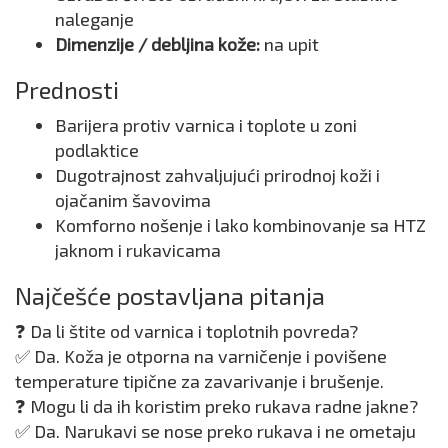
naleganje
Dimenzije / debljina kože:
na upit
Prednosti
Barijera protiv varnica i toplote u zoni
podlaktice
Dugotrajnost zahvaljujući prirodnoj koži i
ojačanim šavovima
Komforno nošenje i lako kombinovanje sa HTZ
jaknom i rukavicama
Najčešće postavljana pitanja
❓ Da li štite od varnica i toplotnih povreda?
✅ Da. Koža je otporna na varničenje i povišene
temperature tipične za zavarivanje i brušenje.
❓ Mogu li da ih koristim preko rukava radne jakne?
✅ Da. Narukavi se nose preko rukava i ne ometaju