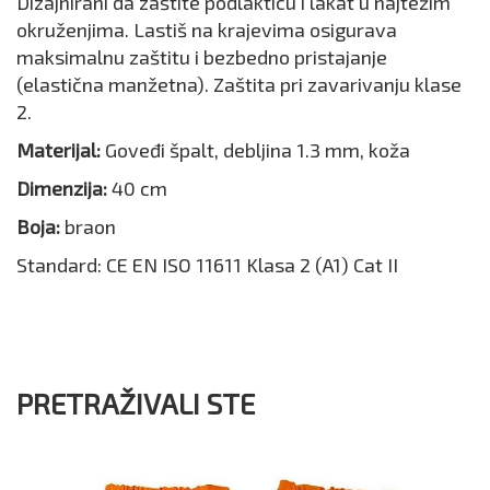
Dizajnirani da zaštite podlakticu i lakat u najtežim
okruženjima. Lastiš na krajevima osigurava
maksimalnu zaštitu i bezbedno pristajanje
(elastična manžetna). Zaštita pri zavarivanju klase
2.
Materijal:
Goveđi špalt, debljina 1.3 mm, koža
Dimenzija:
40 cm
Boja:
braon
Standard: CE EN ISO 11611 Klasa 2 (A1) Cat II
PRETRAŽIVALI STE