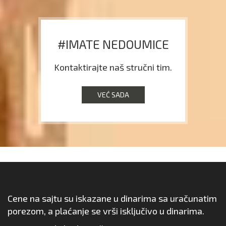
#IMATE NEDOUMICE
Kontaktirajte naš stručni tim.
VEĆ SADA
Cene na sajtu su iskazane u dinarima sa uračunatim
porezom, a plaćanje se vrši isključivo u dinarima.