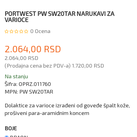
PORTWEST PW SW20TAR NARUKAVI ZA
VARIOCE
0
Ocena
2.064,00 RSD
2.064,00 RSD
(Prodajna cena bez PDV-a)
1.720,00 RSD
Na stanju
Šifra:
OPRZ.011760
MPN:
PW SW20TAR
Dolaktice za varioce izrađeni od goveđe špalt kože,
prošiveni para-aramidnim koncem
BOJE