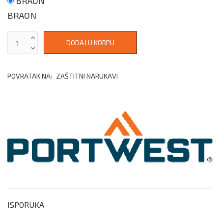
BRAON
BRAON
POVRATAK NA:
ZAŠTITNI NARUKAVI
ISPORUKA