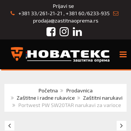
Prijavi se
+381 33/261-21-21
,
+381 60/6233-935
prodaja@zastitnaoprema.rs
Facebook
Instagram
LinkedIn
TOGG
Početna
Prodavnica
Zaštitne i radne rukavice
Zaštitni narukavi
Portwest PW SW20TAR narukavi za varioce
FERROX
Na