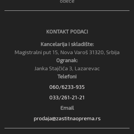
odeće
KONTAKT PODACI
Kancelarija i skladište:
Magistralni put 15, Nova Varoš 31320, Srbija
Ogranak:
Janka Stajčića 3, Lazarevac
Telefoni
060/6233-935
033/261-21-21
Email
prodaja@zastitnaoprema.rs