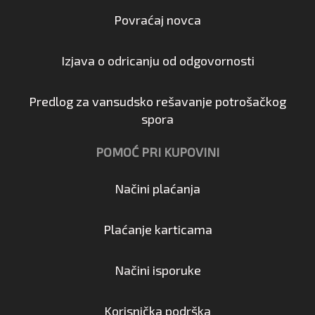
Povraćaj novca
Izjava o odricanju od odgovornosti
Predlog za vansudsko rešavanje potrošačkog
spora
POMOĆ PRI KUPOVINI
Načini plaćanja
Plaćanje karticama
Načini isporuke
Korisnička podrška