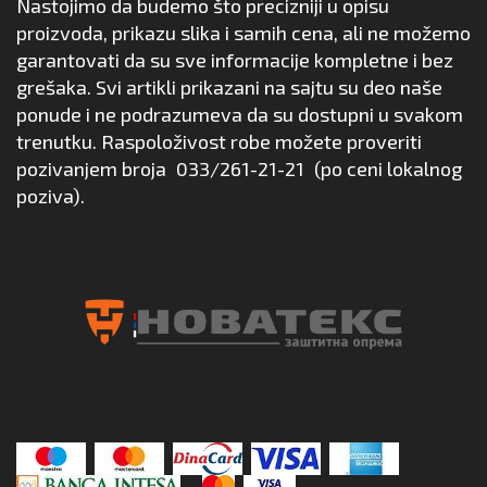
Nastojimo da budemo što precizniji u opisu
proizvoda, prikazu slika i samih cena, ali ne možemo
garantovati da su sve informacije kompletne i bez
grešaka. Svi artikli prikazani na sajtu su deo naše
ponude i ne podrazumeva da su dostupni u svakom
trenutku. Raspoloživost robe možete proveriti
pozivanjem broja
033/261-21-21
(po ceni lokalnog
poziva).