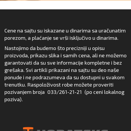
Cene na sajtu su iskazane u dinarima sa uračunatim
porezom, a plaćanje se vrši isključivo u dinarima.
Nastojimo da budemo što precizniji u opisu
proizvoda, prikazu slika i samih cena, ali ne možemo
garantovati da su sve informacije kompletne i bez
grešaka. Svi artikli prikazani na sajtu su deo naše
ponude i ne podrazumeva da su dostupni u svakom
trenutku. Raspoloživost robe možete proveriti
pozivanjem broja
033/261-21-21
(po ceni lokalnog
poziva).