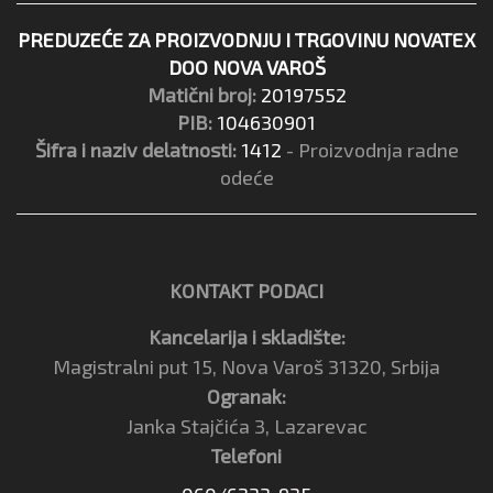
PREDUZEĆE ZA PROIZVODNJU I TRGOVINU NOVATEX
DOO NOVA VAROŠ
Matični broj:
20197552
PIB:
104630901
Šifra i naziv delatnosti:
1412
- Proizvodnja radne
odeće
KONTAKT PODACI
Kancelarija i skladište:
Magistralni put 15, Nova Varoš 31320, Srbija
Ogranak:
Janka Stajčića 3, Lazarevac
Telefoni