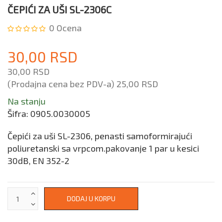
ČEPIĆI ZA UŠI SL-2306C
0
Ocena
30,00 RSD
30,00 RSD
(Prodajna cena bez PDV-a)
25,00 RSD
Na stanju
Šifra:
0905.0030005
Čepići za uši SL-2306, penasti samoformirajući
poliuretanski sa vrpcom.pakovanje 1 par u kesici
30dB, EN 352-2