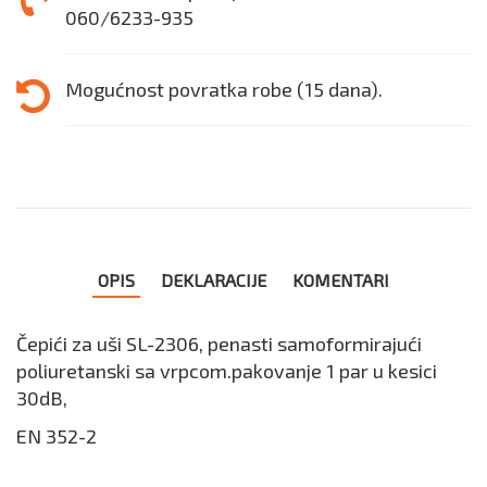
060/6233-935
Mogućnost povratka robe (15 dana).
OPIS
DEKLARACIJE
KOMENTARI
Čepići za uši SL-2306, penasti samoformirajući
poliuretanski sa vrpcom.pakovanje 1 par u kesici
30dB,
EN 352-2