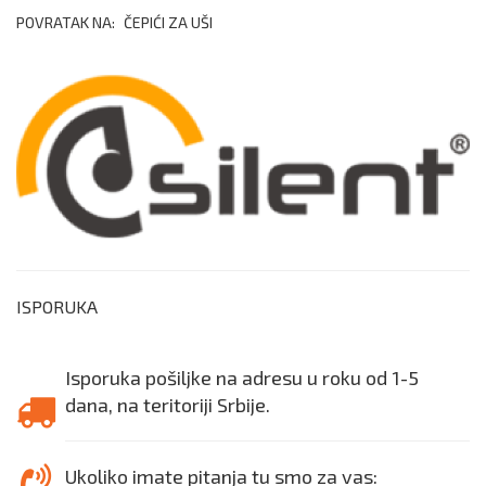
POVRATAK NA:
ČEPIĆI ZA UŠI
ISPORUKA
Isporuka pošiljke na adresu u roku od 1-5
dana, na teritoriji Srbije.
Ukoliko imate pitanja tu smo za vas: