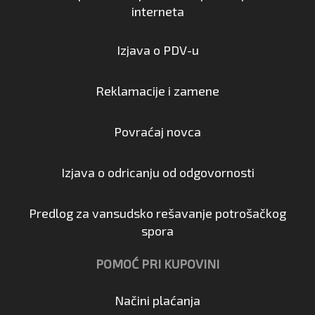
interneta
Izjava o PDV-u
Reklamacije i zamene
Povraćaj novca
Izjava o odricanju od odgovornosti
Predlog za vansudsko rešavanje potrošačkog
spora
POMOĆ PRI KUPOVINI
Načini plaćanja