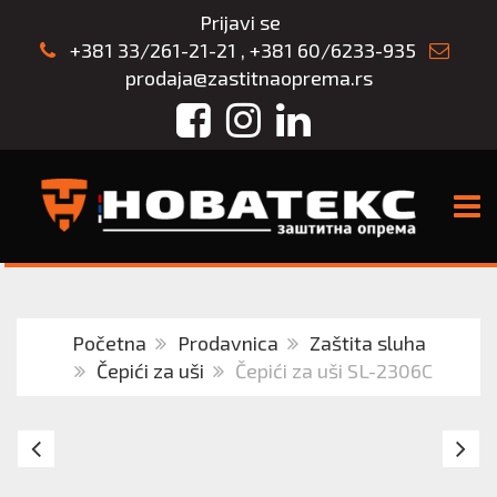
Prijavi se
+381 33/261-21-21
,
+381 60/6233-935
prodaja@zastitnaoprema.rs
Facebook
Instagram
LinkedIn
TOGG
Početna
Prodavnica
Zaštita sluha
Čepići za uši
Čepići za uši SL-2306C
Tylo
Si
narandžasti
če