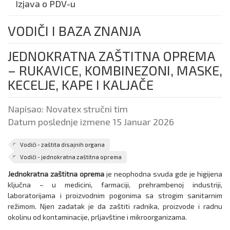
Izjava o PDV-u
VODIČI I BAZA ZNANJA
JEDNOKRATNA ZAŠTITNA OPREMA
– RUKAVICE, KOMBINEZONI, MASKE,
KECELJE, KAPE I KALJAČE
Napisao:
Novatex stručni tim
Datum poslednje izmene 15 Januar 2026
Vodiči - zaštita disajnih organa
Vodiči - jednokratna zaštitna oprema
Jednokratna zaštitna oprema
je neophodna svuda gde je higijena
ključna – u medicini, farmaciji, prehrambenoj industriji,
laboratorijama i proizvodnim pogonima sa strogim sanitarnim
režimom. Njen zadatak je da zaštiti radnika, proizvode i radnu
okolinu od kontaminacije, prljavštine i mikroorganizama.