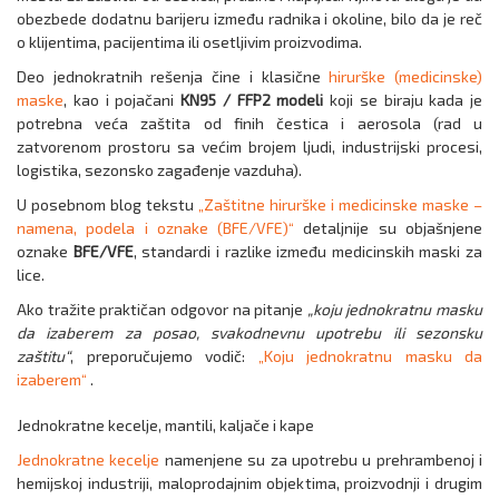
obezbede dodatnu barijeru između radnika i okoline, bilo da je reč
o klijentima, pacijentima ili osetljivim proizvodima.
Deo jednokratnih rešenja čine i klasične
hirurške (medicinske)
maske
, kao i pojačani
KN95 / FFP2 modeli
koji se biraju kada je
potrebna veća zaštita od finih čestica i aerosola (rad u
zatvorenom prostoru sa većim brojem ljudi, industrijski procesi,
logistika, sezonsko zagađenje vazduha).
U posebnom blog tekstu
„Zaštitne hirurške i medicinske maske –
namena, podela i oznake (BFE/VFE)“
detaljnije su objašnjene
oznake
BFE/VFE
, standardi i razlike između medicinskih maski za
lice.
Ako tražite praktičan odgovor na pitanje
„koju jednokratnu masku
da izaberem za posao, svakodnevnu upotrebu ili sezonsku
zaštitu“
, preporučujemo vodič:
„Koju jednokratnu masku da
izaberem“
.
Jednokratne kecelje, mantili, kaljače i kape
Jednokratne kecelje
namenjene su za upotrebu u prehrambenoj i
hemijskoj industriji, maloprodajnim objektima, proizvodnji i drugim