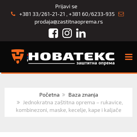
Prijavi se
+381 33/261-21-21
,
+381 60/6233-935
prodaja@zastitnaoprema.rs
Facebook
Instagram
LinkedIn
TOGG
Početna
Baza znanja
Jednokratna zaštitna oprema – rukavice,
kombinezoni, maske, kecelje, kape i kaljače