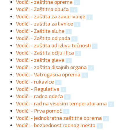
Vodiči - zaštitna oprema
2
Vodiči - Zaštitna obuća
12
Vodiči - zaštita za zavarivanje
5
Vodiči - zaštita za livnice
5
Vodiči - Zaštita sluha
5
Vodiči - Zaštita od pada
5
Vodiči - zaštita od izliva tečnosti
1
Vodiči - Zaštita očiju i lica
2
Vodiči - zaštita glave
2
Vodiči - zaštita disajnih organa
7
Vodiči - Vatrogasna oprema
4
Vodiči - rukavice
4
Vodiči - Regulativa
1
Vodiči - radna odeća
8
Vodiči - rad na visokim temperaturama
2
Vodiči - Prva pomoć
5
Vodiči - jednokratna zaštitna oprema
2
Vodiči - bezbednost radnog mesta
2