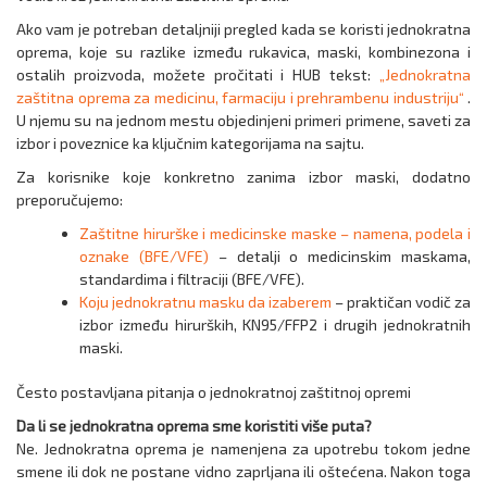
Ako vam je potreban detaljniji pregled kada se koristi jednokratna
oprema, koje su razlike između rukavica, maski, kombinezona i
ostalih proizvoda, možete pročitati i HUB tekst:
„Jednokratna
zaštitna oprema za medicinu, farmaciju i prehrambenu industriju“
.
U njemu su na jednom mestu objedinjeni primeri primene, saveti za
izbor i poveznice ka ključnim kategorijama na sajtu.
Za korisnike koje konkretno zanima izbor maski, dodatno
preporučujemo:
Zaštitne hirurške i medicinske maske – namena, podela i
oznake (BFE/VFE)
– detalji o medicinskim maskama,
standardima i filtraciji (BFE/VFE).
Koju jednokratnu masku da izaberem
– praktičan vodič za
izbor između hirurških, KN95/FFP2 i drugih jednokratnih
maski.
Često postavljana pitanja o jednokratnoj zaštitnoj opremi
Da li se jednokratna oprema sme koristiti više puta?
Ne. Jednokratna oprema je namenjena za upotrebu tokom jedne
smene ili dok ne postane vidno zaprljana ili oštećena. Nakon toga