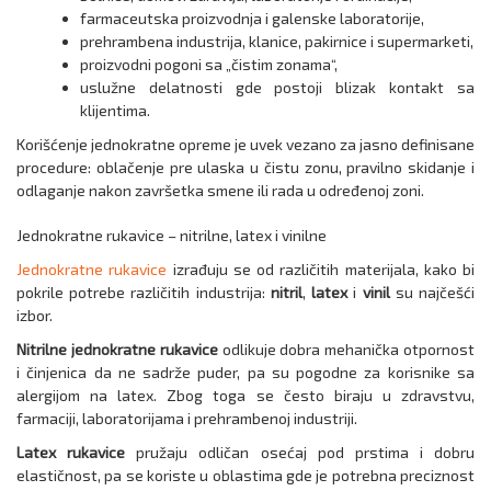
farmaceutska proizvodnja i galenske laboratorije,
prehrambena industrija, klanice, pakirnice i supermarketi,
proizvodni pogoni sa „čistim zonama“,
uslužne delatnosti gde postoji blizak kontakt sa
klijentima.
Korišćenje jednokratne opreme je uvek vezano za jasno definisane
procedure: oblačenje pre ulaska u čistu zonu, pravilno skidanje i
odlaganje nakon završetka smene ili rada u određenoj zoni.
Jednokratne rukavice – nitrilne, latex i vinilne
Jednokratne rukavice
izrađuju se od različitih materijala, kako bi
pokrile potrebe različitih industrija:
nitril
,
latex
i
vinil
su najčešći
izbor.
Nitrilne jednokratne rukavice
odlikuje dobra mehanička otpornost
i činjenica da ne sadrže puder, pa su pogodne za korisnike sa
alergijom na latex. Zbog toga se često biraju u zdravstvu,
farmaciji, laboratorijama i prehrambenoj industriji.
Latex rukavice
pružaju odličan osećaj pod prstima i dobru
elastičnost, pa se koriste u oblastima gde je potrebna preciznost