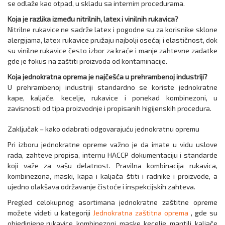
se odlaže kao otpad, u skladu sa internim procedurama.
Koja je razlika između nitrilnih, latex i vinilnih rukavica?
Nitrilne rukavice ne sadrže latex i pogodne su za korisnike sklone
alergijama, latex rukavice pružaju najbolji osećaj i elastičnost, dok
su vinilne rukavice često izbor za kraće i manje zahtevne zadatke
gde je fokus na zaštiti proizvoda od kontaminacije.
Koja jednokratna oprema je najčešća u prehrambenoj industriji?
U prehrambenoj industriji standardno se koriste jednokratne
kape, kaljače, kecelje, rukavice i ponekad kombinezoni, u
zavisnosti od tipa proizvodnje i propisanih higijenskih procedura.
Zaključak – kako odabrati odgovarajuću jednokratnu opremu
Pri izboru jednokratne opreme važno je da imate u vidu uslove
rada, zahteve propisa, internu HACCP dokumentaciju i standarde
koji važe za vašu delatnost. Pravilna kombinacija rukavica,
kombinezona, maski, kapa i kaljača štiti i radnike i proizvode, a
ujedno olakšava održavanje čistoće i inspekcijskih zahteva.
Pregled celokupnog asortimana jednokratne zaštitne opreme
možete videti u kategoriji
Jednokratna zaštitna oprema
, gde su
objedinjene rukavice, kombinezoni, maske, kecelje, mantili, kaljače