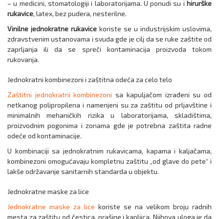
– u medicini, stomatologiji i laboratorijama. U ponudi su i
hirurške
rukavice
, latex, bez pudera, nesterilne.
Vinilne jednokratne rukavice
koriste se u industrijskim uslovima,
zdravstvenim ustanovama i svuda gde je cilj da se ruke zaštite od
zaprljanja ili da se spreči kontaminacija proizvoda tokom
rukovanja.
Jednokratni kombinezoni i zaštitna odeća za celo telo
Zaštitni jednokratni kombinezoni
sa kapuljačom izrađeni su od
netkanog polipropilena i namenjeni su za zaštitu od prljavštine i
minimalnih mehaničkih rizika u laboratorijama, skladištima,
proizvodnim pogonima i zonama gde je potrebna zaštita radne
odeće od kontaminacije.
U kombinaciji sa jednokratnim rukavicama, kapama i kaljačama,
kombinezoni omogućavaju kompletnu zaštitu „od glave do pete“ i
lakše održavanje sanitarnih standarda u objektu.
Jednokratne maske za lice
Jednokratne maske za lice
koriste se na velikom broju radnih
mesta za zaštitu od čestica, prašine i kapljica. Njihova uloga je da