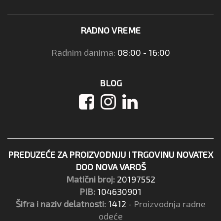
RADNO VREME
Radnim danima:
08:00 - 16:00
BLOG
PREDUZEĆE ZA PROIZVODNJU I TRGOVINU NOVATEX
DOO NOVA VAROŠ
Matični broj:
20197552
PIB:
104630901
Šifra i naziv delatnosti:
1412
- Proizvodnja radne
odeće