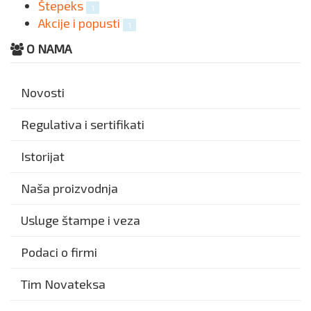
Štepeks
1
Akcije i popusti
1
O NAMA
Novosti
Regulativa i sertifikati
Istorijat
Naša proizvodnja
Usluge štampe i veza
Podaci o firmi
Tim Novateksa