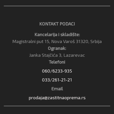
KONTAKT PODACI
Kancelarija i skladište:
Magistralni put 15, Nova Varoš 31320, Srbija
Ogranak:
Janka Stajčića 3, Lazarevac
Telefoni
060/6233-935
033/261-21-21
Email
prodaja@zastitnaoprema.rs