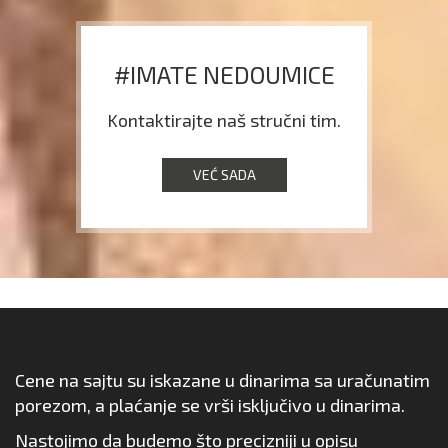
#IMATE NEDOUMICE
Kontaktirajte naš stručni tim.
VEĆ SADA
Cene na sajtu su iskazane u dinarima sa uračunatim
porezom, a plaćanje se vrši isključivo u dinarima.
Nastojimo da budemo što precizniji u opisu