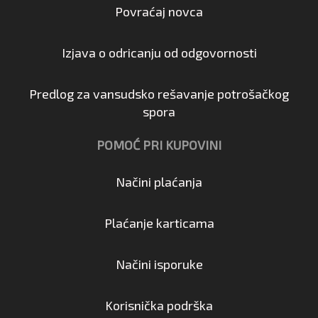
Povraćaj novca
Izjava o odricanju od odgovornosti
Predlog za vansudsko rešavanje potrošačkog
spora
POMOĆ PRI KUPOVINI
Načini plaćanja
Plaćanje karticama
Načini isporuke
Korisnička podrška