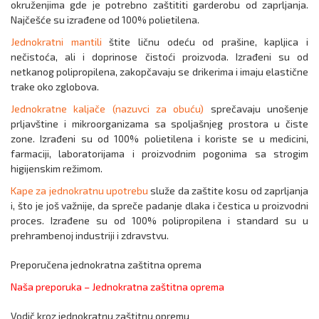
okruženjima gde je potrebno zaštititi garderobu od zaprljanja.
Najčešće su izrađene od 100% polietilena.
Jednokratni mantili
štite ličnu odeću od prašine, kapljica i
nečistoća, ali i doprinose čistoći proizvoda. Izrađeni su od
netkanog polipropilena, zakopčavaju se drikerima i imaju elastične
trake oko zglobova.
Jednokratne kaljače (nazuvci za obuću)
sprečavaju unošenje
prljavštine i mikroorganizama sa spoljašnjeg prostora u čiste
zone. Izrađeni su od 100% polietilena i koriste se u medicini,
farmaciji, laboratorijama i proizvodnim pogonima sa strogim
higijenskim režimom.
Kape za jednokratnu upotrebu
služe da zaštite kosu od zaprljanja
i, što je još važnije, da spreče padanje dlaka i čestica u proizvodni
proces. Izrađene su od 100% polipropilena i standard su u
prehrambenoj industriji i zdravstvu.
Preporučena jednokratna zaštitna oprema
Naša preporuka – Jednokratna zaštitna oprema
Vodič kroz jednokratnu zaštitnu opremu