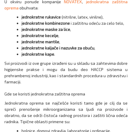
U okviru ponude kompanije
NOVATEX
,
jednokratna zaštitna
oprema
obuhvata:
jednokratne rukavice
(nitrilne, latex, vinilne),
jednokratne kombinezone
i zaštitnu odeću za celo telo,
jednokratne maske za lice
,
jednokratne kecelje
,
jednokratne mantile
,
jednokratne kaljače i nazuvke za obuću
,
jednokratne kape
.
Svi proizvodi iz ove grupe izrađeni su u skladu sa zahtevima dobre
higijenske prakse i mogu da budu deo HACCP sistema u
prehrambenoj industriji, kao i standardnih procedura u zdravstvu i
farmaciji.
Gde se koristi jednokratna zaštitna oprema
Jednokratna oprema se najčešće koristi tamo gde je cilj da se
spreči prenošenje mikroorganizama sa ljudi na proizvode i
obratno, da se održi čistoća radnog prostora i zaštiti lična odeća
radnika. Tipične oblasti primene su:
bolnice, domovi zdravlja, laboratorije i ordinacije,