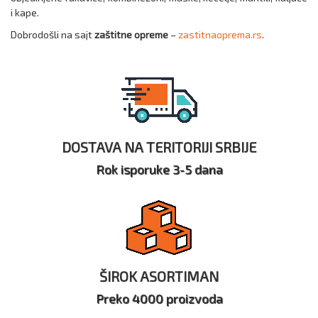
i kape.
Dobrodošli na sajt
zaštitne opreme
–
zastitnaoprema.rs
.
DOSTAVA NA TERITORIJI SRBIJE
Rok isporuke 3-5 dana
ŠIROK ASORTIMAN
Preko 4000 proizvoda