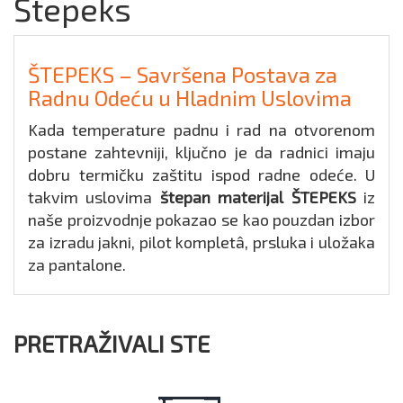
Štepeks
ŠTEPEKS – Savršena Postava za
Radnu Odeću u Hladnim Uslovima
Kada temperature padnu i rad na otvorenom
postane zahtevniji, ključno je da radnici imaju
dobru termičku zaštitu ispod radne odeće. U
takvim uslovima
štepan materijal ŠTEPEKS
iz
naše proizvodnje pokazao se kao pouzdan izbor
za izradu jakni, pilot kompletâ, prsluka i uložaka
za pantalone.
PRETRAŽIVALI STE