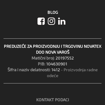
BLOG
PREDUZEĆE ZA PROIZVODNJU I TRGOVINU NOVATEX
DOO NOVA VAROŠ
Matični broj:
20197552
PIB:
104630901
Šifra i naziv delatnosti:
1412
- Proizvodnja radne
odeće
KONTAKT PODACI