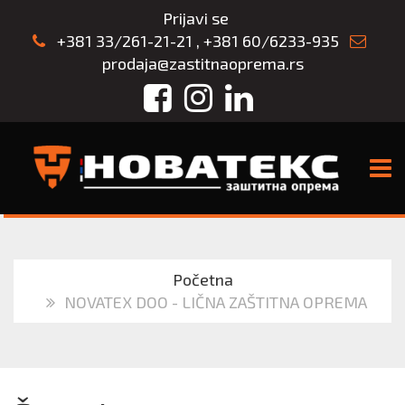
Prijavi se
+381 33/261-21-21
,
+381 60/6233-935
prodaja@zastitnaoprema.rs
Facebook
Instagram
LinkedIn
TOGG
Početna
NOVATEX DOO - LIČNA ZAŠTITNA OPREMA