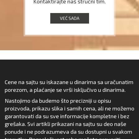
Kontaktirajte naš stručni tim.
VEĆ SADA
Cene na sajtu su iskazane u dinarima sa uračunatim
porezom, a plaćanje se vrši isključivo u dinarima.
Nastojimo da budemo što precizniji u opisu
proizvoda, prikazu slika i samih cena, ali ne možemo
garantovati da su sve informacije kompletne i bez
grešaka. Svi artikli prikazani na sajtu su deo naše
ponude i ne podrazumeva da su dostupni u svakom