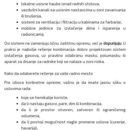
lokalne usisne haube iznad radnih stolova,
vazdušni kanali sa usisnim nastavcima u zoni zavarivanja
ili brušenja,
sistemi za ventilaciju i filtraciju u kabinama za farbanje,
mobilne jedinice za izvlačenje dima i isparenja u
radionicama.
Ovi sistemi ne zamenjuju ličnu zaštitnu opremu, već je
dopunjuju
. U
praksi je najbolje rešenje kombinacija: dobro projektovan sistem
izvlačenja gasova, uz pravilno odabranu masku, polumasku ili
aparat za disanje za radnike koji se nalaze u zoni rizika.
Kako da odaberete rešenje za vaše radno mesto
Pre izbora konkretne opreme, važno je da imate jasnu sliku o
uslovima rada:
koje se hemikalije koriste,
da li nastaju gasovi, pare, dim ili kombinacija,
da li je prostor otvoren, zatvoren ili ograničenog
volumena,
da li postoji mogućnost nagle promene uslova (curenje,
havarija),