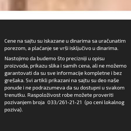
Cene na sajtu su iskazane u dinarima sa uračunatim
porezom, a plaćanje se vrši isključivo u dinarima.
Nastojimo da budemo što precizniji u opisu
proizvoda, prikazu slika i samih cena, ali ne možemo
garantovati da su sve informacije kompletne i bez
grešaka. Svi artikli prikazani na sajtu su deo naše
ponude i ne podrazumeva da su dostupni u svakom
trenutku. Raspoloživost robe možete proveriti
pozivanjem broja
033/261-21-21
(po ceni lokalnog
poziva).