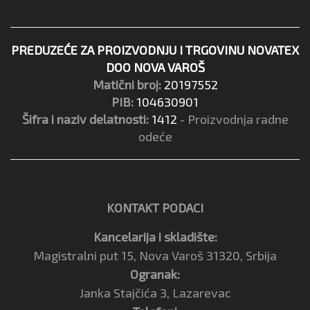
PREDUZEĆE ZA PROIZVODNJU I TRGOVINU NOVATEX
DOO NOVA VAROŠ
Matični broj:
20197552
PIB:
104630901
Šifra i naziv delatnosti:
1412
- Proizvodnja radne
odeće
KONTAKT PODACI
Kancelarija i skladište:
Magistralni put 15, Nova Varoš 31320, Srbija
Ogranak:
Janka Stajčića 3, Lazarevac