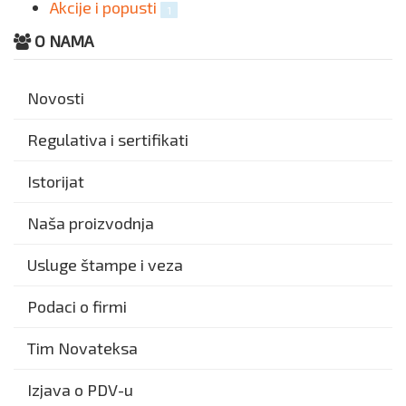
Akcije i popusti
1
O NAMA
Novosti
Regulativa i sertifikati
Istorijat
Naša proizvodnja
Usluge štampe i veza
Podaci o firmi
Tim Novateksa
Izjava o PDV-u