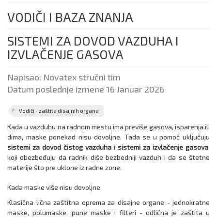
VODIČI I BAZA ZNANJA
SISTEMI ZA DOVOD VAZDUHA I
IZVLAČENJE GASOVA
Napisao:
Novatex stručni tim
Datum poslednje izmene 16 Januar 2026
Vodiči - zaštita disajnih organa
Kada u vazduhu na radnom mestu ima previše gasova, isparenja ili
dima, maske ponekad nisu dovoljne. Tada se u pomoć uključuju
sistemi za dovod čistog vazduha
i
sistemi za izvlačenje gasova
,
koji obezbeđuju da radnik diše bezbedniji vazduh i da se štetne
materije što pre uklone iz radne zone.
Kada maske više nisu dovoljne
Klasična lična zaštitna oprema za disajne organe - jednokratne
maske, polumaske, pune maske i filteri - odlična je zaštita u