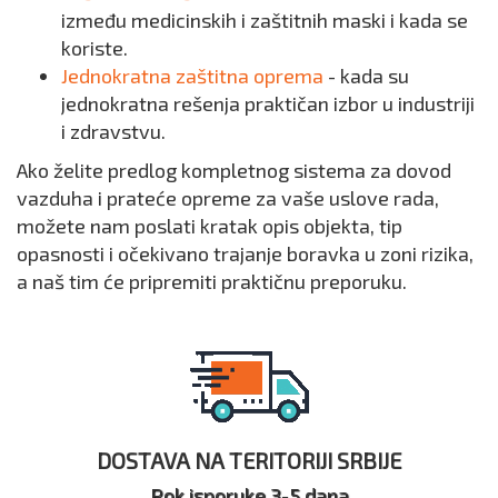
između medicinskih i zaštitnih maski i kada se
koriste.
Jednokratna zaštitna oprema
- kada su
jednokratna rešenja praktičan izbor u industriji
i zdravstvu.
Ako želite predlog kompletnog sistema za dovod
vazduha i prateće opreme za vaše uslove rada,
možete nam poslati kratak opis objekta, tip
opasnosti i očekivano trajanje boravka u zoni rizika,
a naš tim će pripremiti praktičnu preporuku.
DOSTAVA NA TERITORIJI SRBIJE
Rok isporuke 3-5 dana