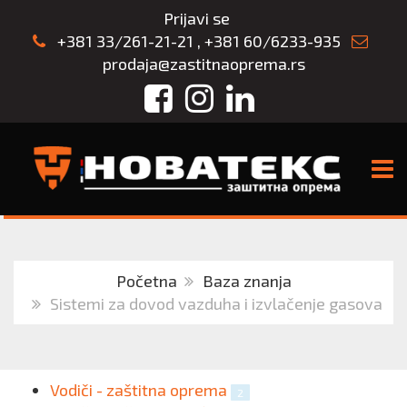
Prijavi se
+381 33/261-21-21
,
+381 60/6233-935
prodaja@zastitnaoprema.rs
Facebook
Instagram
LinkedIn
TOGG
Početna
Baza znanja
Sistemi za dovod vazduha i izvlačenje gasova
Vodiči - zaštitna oprema
2