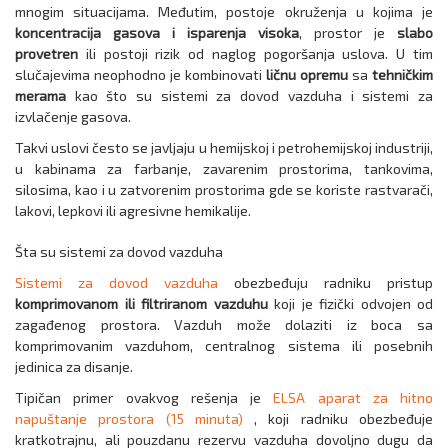
mnogim situacijama. Međutim, postoje okruženja u kojima je
koncentracija gasova i isparenja visoka
, prostor je
slabo
provetren
ili postoji rizik od naglog pogoršanja uslova. U tim
slučajevima neophodno je kombinovati
ličnu opremu
sa
tehničkim
merama
kao što su sistemi za dovod vazduha i sistemi za
izvlačenje gasova.
Takvi uslovi često se javljaju u hemijskoj i petrohemijskoj industriji,
u kabinama za farbanje, zavarenim prostorima, tankovima,
silosima, kao i u zatvorenim prostorima gde se koriste rastvarači,
lakovi, lepkovi ili agresivne hemikalije.
Šta su sistemi za dovod vazduha
Sistemi za dovod vazduha
obezbeđuju radniku pristup
komprimovanom ili filtriranom vazduhu
koji je fizički odvojen od
zagađenog prostora. Vazduh može dolaziti iz boca sa
komprimovanim vazduhom, centralnog sistema ili posebnih
jedinica za disanje.
Tipičan primer ovakvog rešenja je
ELSA aparat za hitno
napuštanje prostora (15 minuta)
, koji radniku obezbeđuje
kratkotrajnu, ali pouzdanu rezervu vazduha dovoljno dugu da