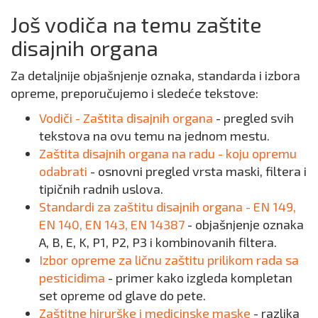
Još vodiča na temu zaštite
disajnih organa
Za detaljnije objašnjenje oznaka, standarda i izbora
opreme, preporučujemo i sledeće tekstove:
Vodiči - Zaštita disajnih organa
- pregled svih
tekstova na ovu temu na jednom mestu.
Zaštita disajnih organa na radu - koju opremu
odabrati
- osnovni pregled vrsta maski, filtera i
tipičnih radnih uslova.
Standardi za zaštitu disajnih organa - EN 149,
EN 140, EN 143, EN 14387
- objašnjenje oznaka
A, B, E, K, P1, P2, P3 i kombinovanih filtera.
Izbor opreme za ličnu zaštitu prilikom rada sa
pesticidima
- primer kako izgleda kompletan
set opreme od glave do pete.
Zaštitne hirurške i medicinske maske
- razlika