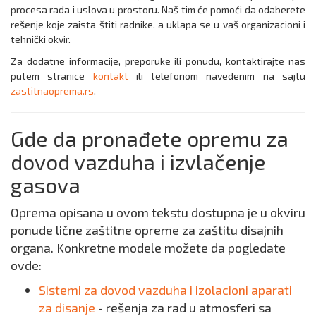
procesa rada i uslova u prostoru. Naš tim će pomoći da odaberete
rešenje koje zaista štiti radnike, a uklapa se u vaš organizacioni i
tehnički okvir.
Za dodatne informacije, preporuke ili ponudu, kontaktirajte nas
putem stranice
kontakt
ili telefonom navedenim na sajtu
zastitnaoprema.rs
.
Gde da pronađete opremu za
dovod vazduha i izvlačenje
gasova
Oprema opisana u ovom tekstu dostupna je u okviru
ponude lične zaštitne opreme za zaštitu disajnih
organa. Konkretne modele možete da pogledate
ovde:
Sistemi za dovod vazduha i izolacioni aparati
za disanje
- rešenja za rad u atmosferi sa