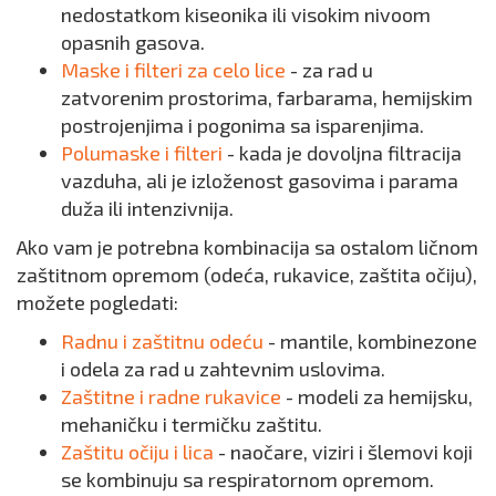
nedostatkom kiseonika ili visokim nivoom
opasnih gasova.
Maske i filteri za celo lice
- za rad u
zatvorenim prostorima, farbarama, hemijskim
postrojenjima i pogonima sa isparenjima.
Polumaske i filteri
- kada je dovoljna filtracija
vazduha, ali je izloženost gasovima i parama
duža ili intenzivnija.
Ako vam je potrebna kombinacija sa ostalom ličnom
zaštitnom opremom (odeća, rukavice, zaštita očiju),
možete pogledati:
Radnu i zaštitnu odeću
- mantile, kombinezone
i odela za rad u zahtevnim uslovima.
Zaštitne i radne rukavice
- modeli za hemijsku,
mehaničku i termičku zaštitu.
Zaštitu očiju i lica
- naočare, viziri i šlemovi koji
se kombinuju sa respiratornom opremom.