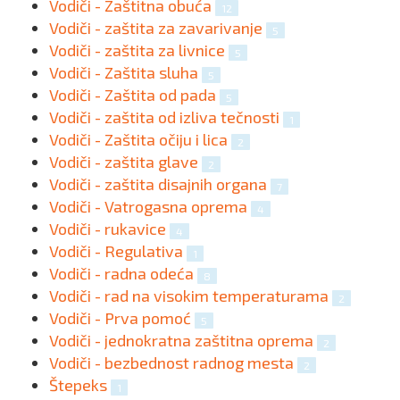
Vodiči - Zaštitna obuća
12
Vodiči - zaštita za zavarivanje
5
Vodiči - zaštita za livnice
5
Vodiči - Zaštita sluha
5
Vodiči - Zaštita od pada
5
Vodiči - zaštita od izliva tečnosti
1
Vodiči - Zaštita očiju i lica
2
Vodiči - zaštita glave
2
Vodiči - zaštita disajnih organa
7
Vodiči - Vatrogasna oprema
4
Vodiči - rukavice
4
Vodiči - Regulativa
1
Vodiči - radna odeća
8
Vodiči - rad na visokim temperaturama
2
Vodiči - Prva pomoć
5
Vodiči - jednokratna zaštitna oprema
2
Vodiči - bezbednost radnog mesta
2
Štepeks
1