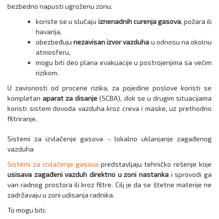
bezbedno napusti ugroženu zonu.
koriste se u slučaju
iznenadnih curenja gasova
, požara ili
havarija,
obezbeđuju
nezavisan izvor vazduha
u odnosu na okolnu
atmosferu,
mogu biti deo plana evakuacije u postrojenjima sa većim
rizikom.
U zavisnosti od procene rizika, za pojedine poslove koristi se
kompletan
aparat za disanje
(SCBA), dok se u drugim situacijama
koristi sistem dovoda vazduha kroz creva i maske, uz prethodno
filtriranje.
Sistemi za izvlačenje gasova - lokalno uklanjanje zagađenog
vazduha
Sistemi za izvlačenje gasova
predstavljaju tehničko rešenje koje
usisava zagađeni vazduh direktno u zoni nastanka
i sprovodi ga
van radnog prostora ili kroz filtre. Cilj je da se štetne materije ne
zadržavaju u zoni udisanja radnika.
To mogu biti: