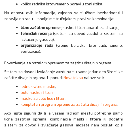
koliko radnika istovremeno boravi u zoni rizika.
Na osnovu ovih informacija, zajedno sa službom bezbednosti i
zdravlja na radu ili spoljnim stručnjakom, pravi se kombinacija:
lične zaštitne opreme
(maske, filteri, aparati za disanje),
tehničkih rešenja
(sistemi za dovod vazduha, sistemi za
izvlačenje gasova),
organizacije rada
(vreme boravka, broj ljudi, smene,
ventilacija).
Povezivanje sa ostalom opremom za zaštitu disajnih organa
Sistemi za dovod i izvlačenje vazduha su samo jedan deo šire slike
zaštite disajnih organa. U ponudi
Novateksa
nalaze se i:
jednokratne maske
,
polumaske i filteri
,
maske za celo lice i filteri
,
kompletan program opreme za zaštitu disajnih organa
.
Ako niste sigurni da li je vašem radnom mestu potrebna samo
lična zaštitna oprema, kombinacija maski i filtera ili dodatni
sistemi za dovod i izvlačenje gasova, možete nam poslati opis