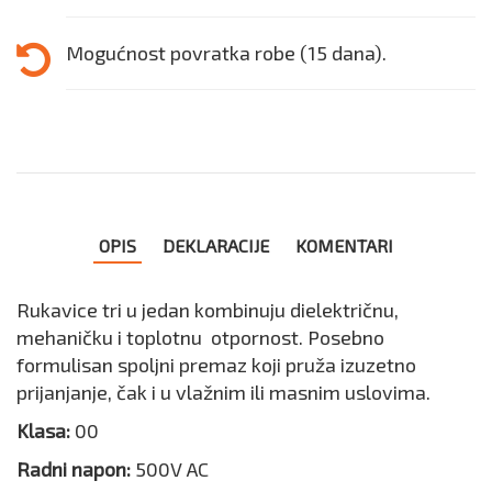
Mogućnost povratka robe (15 dana).
OPIS
DEKLARACIJE
KOMENTARI
Rukavice tri u jedan kombinuju dielektričnu,
mehaničku i toplotnu otpornost. Posebno
formulisan spoljni premaz koji pruža izuzetno
prijanjanje, čak i u vlažnim ili masnim uslovima.
Klasa:
00
Radni napon:
500V AC