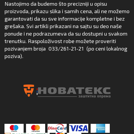
Nastojimo da budemo što precizniji u opisu
proizvoda, prikazu slika i samih cena, ali ne možemo
garantovati da su sve informacije kompletne i bez
grešaka. Svi artikli prikazani na sajtu su deo naše
ponude i ne podrazumeva da su dostupni u svakom
trenutku. Raspoloživost robe možete proveriti
pozivanjem broja
033/261-21-21
(po ceni lokalnog
poziva).