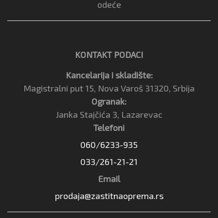
odeće
KONTAKT PODACI
Kancelarija i skladište:
Magistralni put 15, Nova Varoš 31320, Srbija
Ogranak:
Janka Stajčića 3, Lazarevac
Telefoni
060/6233-935
033/261-21-21
Email
prodaja@zastitnaoprema.rs