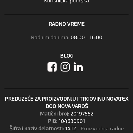
Korisnička podrška
RADNO VREME
Radnim danima:
08:00 - 16:00
BLOG
PREDUZEĆE ZA PROIZVODNJU I TRGOVINU NOVATEX
DOO NOVA VAROŠ
Matični broj:
20197552
PIB:
104630901
Šifra i naziv delatnosti:
1412
- Proizvodnja radne