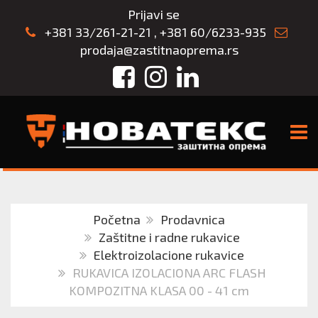
Prijavi se
+381 33/261-21-21
,
+381 60/6233-935
prodaja@zastitnaoprema.rs
Facebook
Instagram
LinkedIn
TOGG
Početna
Prodavnica
Zaštitne i radne rukavice
Elektroizolacione rukavice
RUKAVICA IZOLACIONA ARC FLASH
KOMPOZITNA KLASA 00 - 41 cm