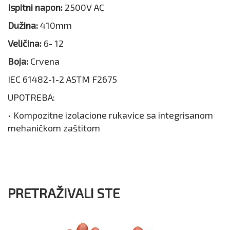
Ispitni napon:
2500V AC
Dužina:
410mm
Veličina:
6- 12
Boja:
Crvena
IEC 61482-1-2 ASTM F2675
UPOTREBA:
• Kompozitne izolacione rukavice sa integrisanom
mehaničkom zaštitom
PRETRAŽIVALI STE