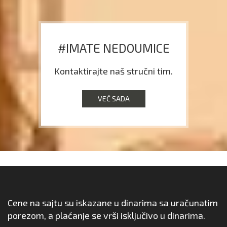
#IMATE NEDOUMICE
Kontaktirajte naš stručni tim.
VEĆ SADA
Cene na sajtu su iskazane u dinarima sa uračunatim
porezom, a plaćanje se vrši isključivo u dinarima.