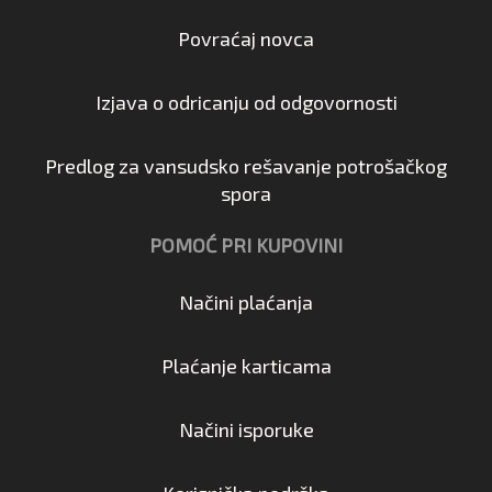
Povraćaj novca
Izjava o odricanju od odgovornosti
Predlog za vansudsko rešavanje potrošačkog
spora
POMOĆ PRI KUPOVINI
Načini plaćanja
Plaćanje karticama
Načini isporuke