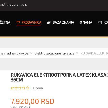
astitnaoprema.rs
ČETNA
PRODAVNICA
BAZA ZNANJA
O NAMA
KO
ne i radne rukavice
Elektroizolacione rukavice
RUKAVICA ELEKTR
RUKAVICA ELEKTROOTPORNA LATEX KLASA 2
36CM
0
Ocena
7.920,00 RSD
7.920,00 RSD