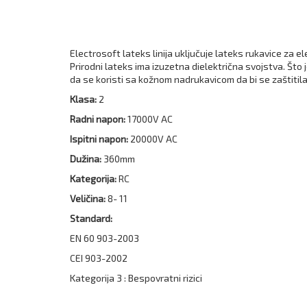
Electrosoft lateks linija uključuje lateks rukavice za 
Prirodni lateks ima izuzetna dielektrična svojstva. Što
da se koristi sa kožnom nadrukavicom da bi se zaštitila o
Klasa:
2
Radni napon:
17000V AC
Ispitni napon:
20000V AC
Dužina:
360mm
Kategorija:
RC
Veličina:
8- 11
Standard:
EN 60 903-2003
CEI 903-2002
Kategorija 3 : Bespovratni rizici