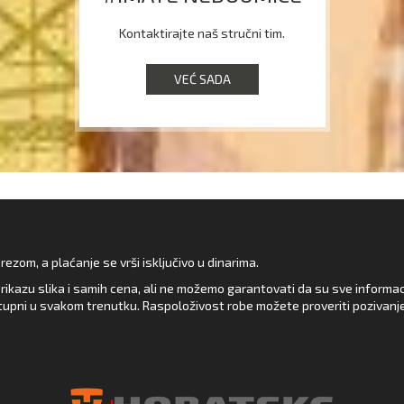
Kontaktirajte naš stručni tim.
VEĆ SADA
zom, a plaćanje se vrši isključivo u dinarima.
rikazu slika i samih cena, ali ne možemo garantovati da su sve informacij
upni u svakom trenutku. Raspoloživost robe možete proveriti pozivanj