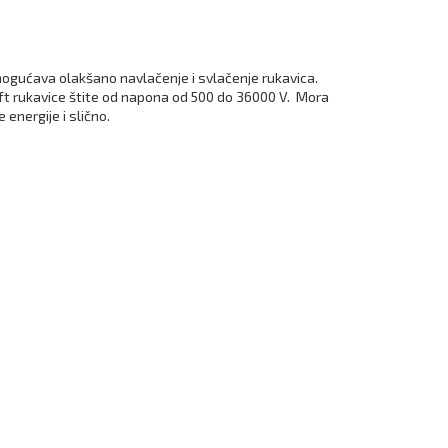
omogućava olakšano navlačenje i svlačenje rukavica.
soft rukavice štite od napona od 500 do 36000 V. Mora
 energije i slično.