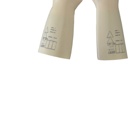
00
-
41
cm