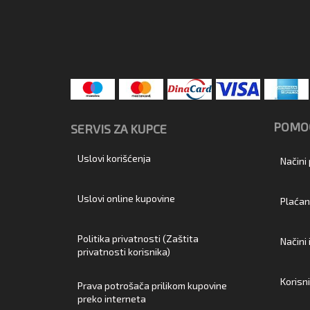
POMOĆ
SERVIS ZA KUPCE
Uslovi korišćenja
Načini
Uslovi online kupovine
Plaćan
Politika privatnosti (Zaštita
Načini
privatnosti korisnika)
Korisn
Prava potrošača prilikom kupovine
preko interneta