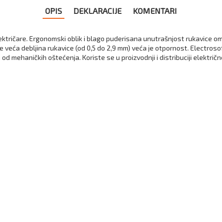
OPIS
DEKLARACIJE
KOMENTARI
električare. Ergonomski oblik i blago puderisana unutrašnjost rukavice 
 je veća debljina rukavice (od 0,5 do 2,9 mm) veća je otpornost. Electro
d mehaničkih oštećenja. Koriste se u proizvodnji i distribuciji električne