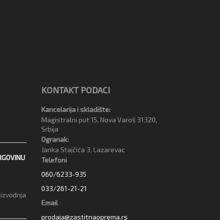
KONTAKT PODACI
Kancelarija i skladište:
Magistralni put 15, Nova Varoš 31320,
Srbija
Ogranak:
Janka Stajčića 3, Lazarevac
RGOVINU
Telefoni
060/6233-935
033/261-21-21
oizvodnja
Email
prodaja@zastitnaoprema.rs