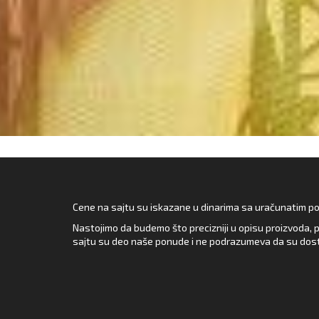
Cene na sajtu su iskazane u dinarima sa uračunatim pore
Nastojimo da budemo što precizniji u opisu proizvoda, p
sajtu su deo naše ponude i ne podrazumeva da su dost