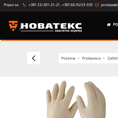
Prijavi se
+381 33/261-21-21
,
+381 60/6233-935
prodaja@z
PO
RUKAVICA
Početna
Prodavnica
Zaštit
IZOLACIONA
ARC
FLASH
KOMPOZITNA
KLASA