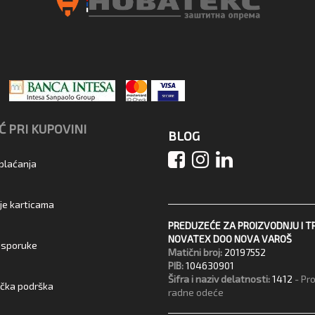
 PRI KUPOVINI
BLOG
 plaćanja
je karticama
PREDUZEĆE ZA PROIZVODNJU I T
NOVATEX DOO NOVA VAROŠ
 isporuke
Matični broj:
20197552
PIB:
104630901
Šifra i naziv delatnosti:
1412
- Pr
ička podrška
radne odeće