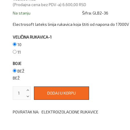
(Prodajna cena bez PDV-a)
6.600,00 RSD
Na stanju
Šifra:
GLB2-36
Electrosoft lateks linija rukavica koja štiti od napona do 17000V
VELIČINA RUKAVICA-1
10
11
BOJE
BEŽ
BEŽ
POVRATAK NA:
ELEKTROIZOLACIONE RUKAVICE