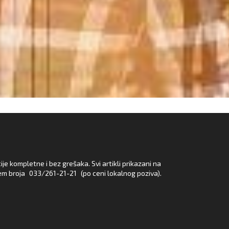
e kompletne i bez grešaka. Svi artikli prikazani na
em broja
033/261-21-21
(po ceni lokalnog poziva).