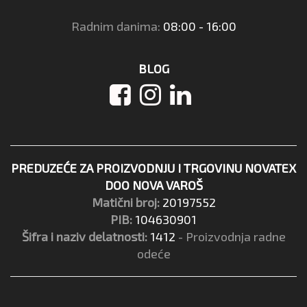
Radnim danima:
08:00 - 16:00
BLOG
PREDUZEĆE ZA PROIZVODNJU I TRGOVINU NOVATEX
DOO NOVA VAROŠ
Matični broj:
20197552
PIB:
104630901
Šifra i naziv delatnosti:
1412
- Proizvodnja radne
odeće