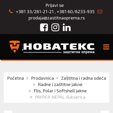
Prijavi se
+381 33/261-21-21
,
+381 60/6233-935
prodaja@zastitnaoprema.rs
Facebook
Instagram
LinkedIn
TOGG
Početna
Prodavnica
Zaštitna i radna odeća
Radne i zaštitne jakne
Flis, Polar i Softshell jakne
PAYPER NEPAL dukserica