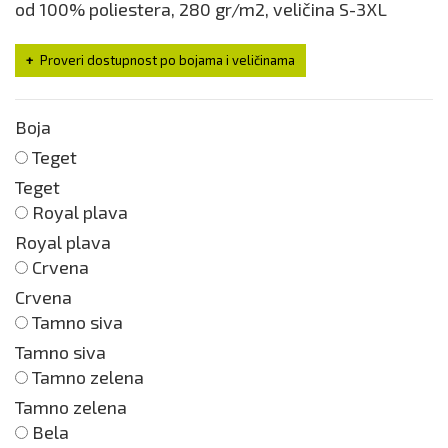
od 100% poliestera, 280 gr/m2, veličina S-3XL
Proveri dostupnost po bojama i veličinama
Boja
Teget
Teget
Royal plava
Royal plava
Crvena
Crvena
Tamno siva
Tamno siva
Tamno zelena
Tamno zelena
Bela