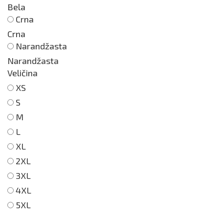
Bela
Crna
Crna
Narandžasta
Narandžasta
Veličina
XS
S
M
L
XL
2XL
3XL
4XL
5XL