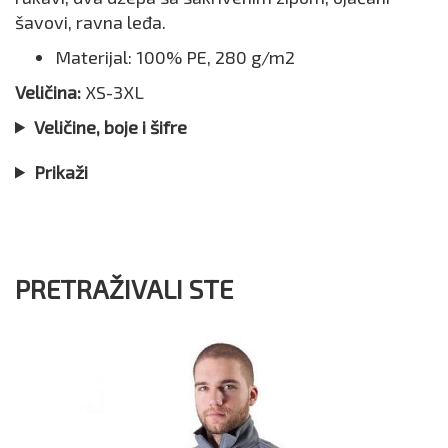
šavovi, ravna leđa.
Materijal: 100% PE, 280 g/m2
Veličina:
XS-3XL
Veličine, boje i šifre
Prikaži
PRETRAŽIVALI STE