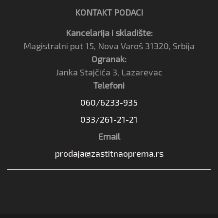
KONTAKT PODACI
Kancelarija i skladište:
Magistralni put 15, Nova Varoš 31320, Srbija
Ogranak:
Janka Stajčića 3, Lazarevac
Telefoni
060/6233-935
033/261-21-21
Email
prodaja@zastitnaoprema.rs