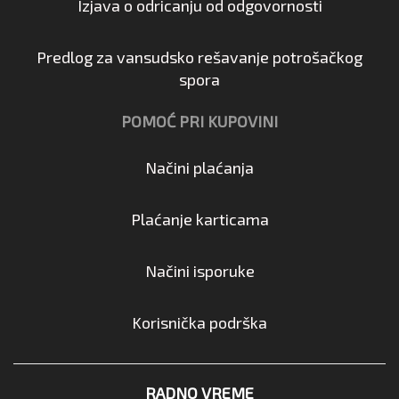
Izjava o odricanju od odgovornosti
Predlog za vansudsko rešavanje potrošačkog
spora
POMOĆ PRI KUPOVINI
Načini plaćanja
Plaćanje karticama
Načini isporuke
Korisnička podrška
RADNO VREME