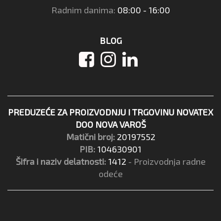
Radnim danima:
08:00 - 16:00
BLOG
PREDUZEĆE ZA PROIZVODNJU I TRGOVINU NOVATEX
DOO NOVA VAROŠ
Matični broj:
20197552
PIB:
104630901
Šifra i naziv delatnosti:
1412
- Proizvodnja radne
odeće