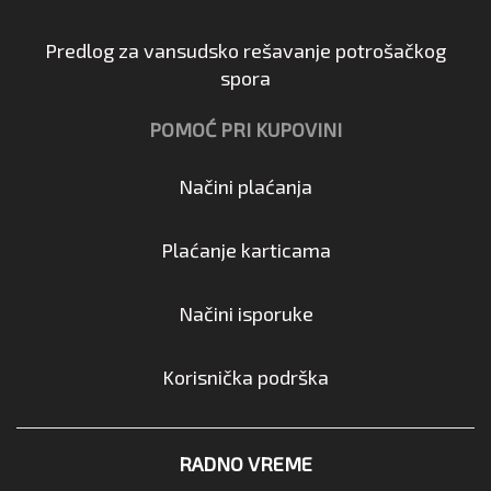
Predlog za vansudsko rešavanje potrošačkog
spora
POMOĆ PRI KUPOVINI
Načini plaćanja
Plaćanje karticama
Načini isporuke
Korisnička podrška
RADNO VREME