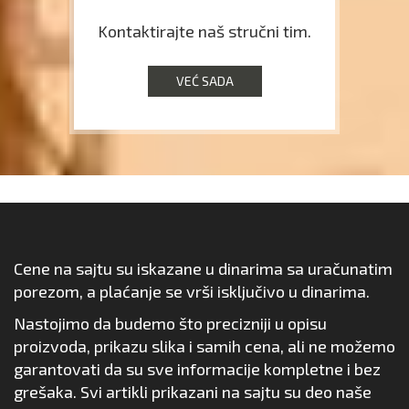
Kontaktirajte naš stručni tim.
VEĆ SADA
Cene na sajtu su iskazane u dinarima sa uračunatim
porezom, a plaćanje se vrši isključivo u dinarima.
Nastojimo da budemo što precizniji u opisu
proizvoda, prikazu slika i samih cena, ali ne možemo
garantovati da su sve informacije kompletne i bez
grešaka. Svi artikli prikazani na sajtu su deo naše