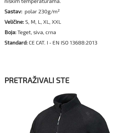
niskim temperaturama.
Sastav:
polar 230g/m²
Veličine:
S, M, L, XL, XXL
Boja:
Teget, siva, crna
Standard:
CE CAT. I - EN ISO 13688:2013
PRETRAŽIVALI STE