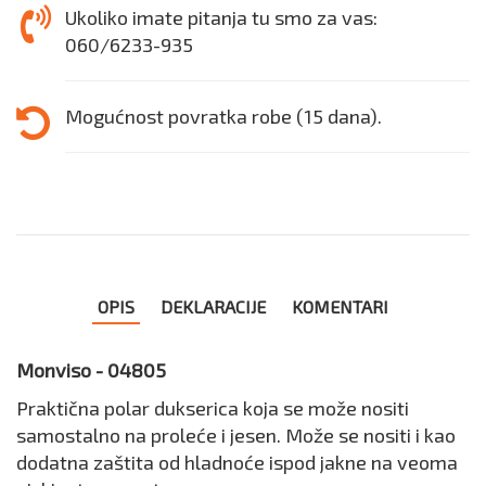
Ukoliko imate pitanja tu smo za vas:
060/6233-935
Mogućnost povratka robe (15 dana).
OPIS
DEKLARACIJE
KOMENTARI
Monviso - 04805
Praktična polar dukserica koja se može nositi
samostalno na proleće i jesen. Može se nositi i kao
dodatna zaštita od hladnoće ispod jakne na veoma