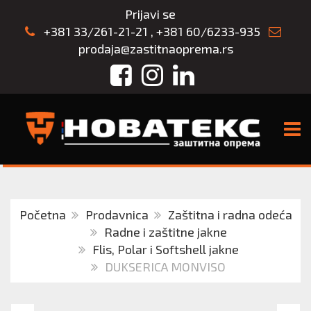
Prijavi se
+381 33/261-21-21
,
+381 60/6233-935
prodaja@zastitnaoprema.rs
Facebook
Instagram
LinkedIn
TOGG
Početna
Prodavnica
Zaštitna i radna odeća
Radne i zaštitne jakne
Flis, Polar i Softshell jakne
DUKSERICA MONVISO