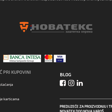
 PRI KUPOVINI
BLOG
 plaćanja
je karticama
PREDUZEĆE ZA PROIZVODNJU I T
NOVATEX DOO NOVA VAROŠ