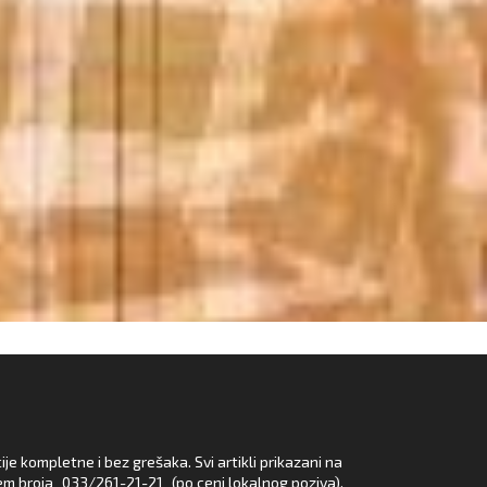
e kompletne i bez grešaka. Svi artikli prikazani na
em broja
033/261-21-21
(po ceni lokalnog poziva).