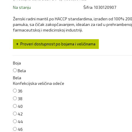
Na stanju
Šifra:
1030120907
Ženski radni mantil po HACCP standardima, izrađen od 100% 20
pamuka, sa čičak zakopčavanjem, idealan za rad u prehrambenoj
farmaceutskoj i medicinskoj industriji.
Proveri dostupnost po bojama i veličinama
Boja
Bela
Bela
Konfekcijska veličina odeće
36
38
40
42
44
46