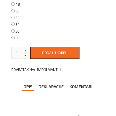
48
50
52
54
56
58
POVRATAK NA:
RADNI MANTILI
OPIS
DEKLARACIJE
KOMENTARI