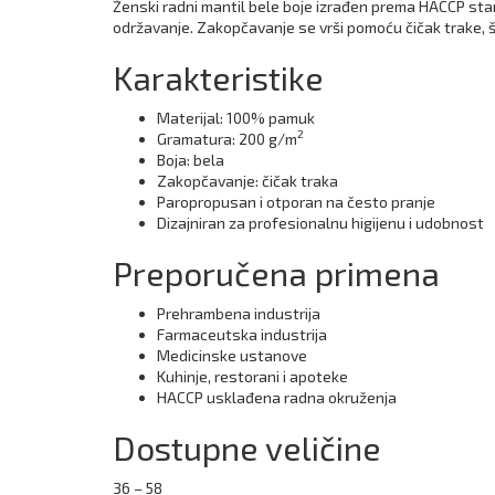
Ženski radni mantil bele boje izrađen prema HACCP s
održavanje. Zakopčavanje se vrši pomoću čičak trake, 
Karakteristike
Materijal: 100% pamuk
2
Gramatura: 200 g/m
Boja: bela
Zakopčavanje: čičak traka
Paropropusan i otporan na često pranje
Dizajniran za profesionalnu higijenu i udobnost
Preporučena primena
Prehrambena industrija
Farmaceutska industrija
Medicinske ustanove
Kuhinje, restorani i apoteke
HACCP usklađena radna okruženja
Dostupne veličine
36 – 58