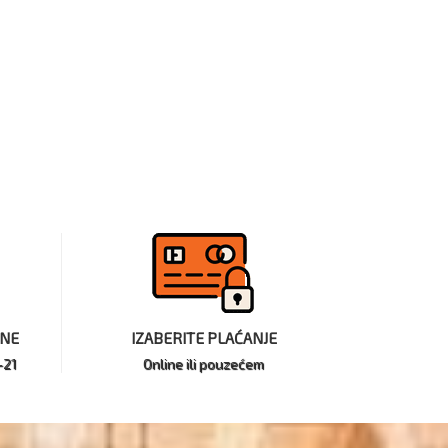
INE
IZABERITE PLAĆANJE
-21
Online ili pouzećem