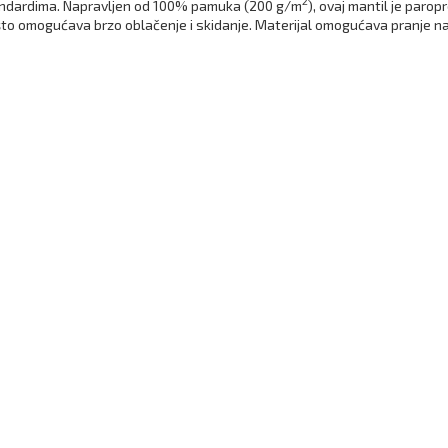
2
tandardima. Napravljen od 100% pamuka (200 g/m
), ovaj mantil je paro
što omogućava brzo oblačenje i skidanje. Materijal omogućava pranje n