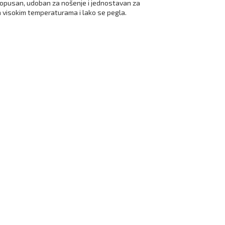
propusan, udoban za nošenje i jednostavan za
a visokim temperaturama i lako se pegla.