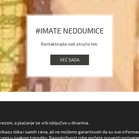
#IMATE NEDOUMICE
Kontaktirajte naš stručni tim.
VEĆ SADA
zom, a plaćanje se vrši isključivo u dinarima.
rikazu slika i samih cena, ali ne možemo garantovati da su sve informacij
upni u svakom trenutku. Raspoloživost robe možete proveriti pozivanj