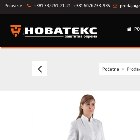
Prijavi se
+381 33/261-21-21
,
+381 60/6233-935
prodaja@z
PO
MANTIL
Početna
Proda
muški
keper