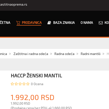
astitnaoprema.rs
ČETNA
PRODAVNICA
BAZA ZNANJA
O NAMA
KO
vnica
Zaštitna i radna odeća
Radna odeća
Radni mantili
H
HACCP ŽENSKI MANTIL
0
Ocena
1.992,00 RSD
1.992,00 RSD
(Prodajna cena bez PDV-a)
1.660,00 RSD