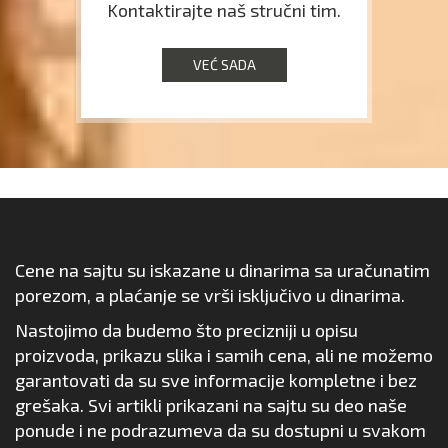
Kontaktirajte naš stručni tim.
VEĆ SADA
Cene na sajtu su iskazane u dinarima sa uračunatim
porezom, a plaćanje se vrši isključivo u dinarima.
Nastojimo da budemo što precizniji u opisu
proizvoda, prikazu slika i samih cena, ali ne možemo
garantovati da su sve informacije kompletne i bez
grešaka. Svi artikli prikazani na sajtu su deo naše
ponude i ne podrazumeva da su dostupni u svakom