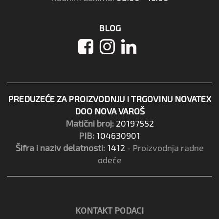
BLOG
PREDUZEĆE ZA PROIZVODNJU I TRGOVINU NOVATEX
DOO NOVA VAROŠ
Matični broj:
20197552
PIB:
104630901
Šifra i naziv delatnosti:
1412
- Proizvodnja radne
odeće
KONTAKT PODACI