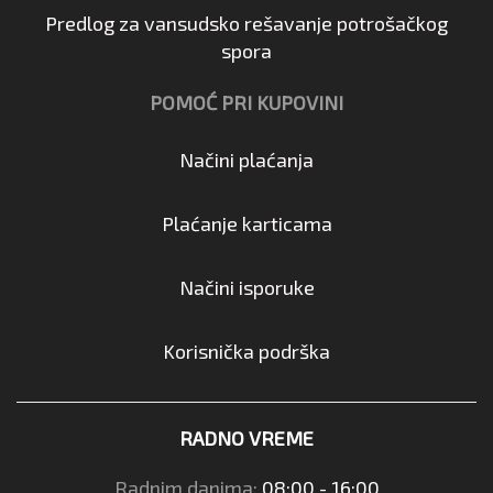
Predlog za vansudsko rešavanje potrošačkog
spora
POMOĆ PRI KUPOVINI
Načini plaćanja
Plaćanje karticama
Načini isporuke
Korisnička podrška
RADNO VREME
Radnim danima:
08:00 - 16:00