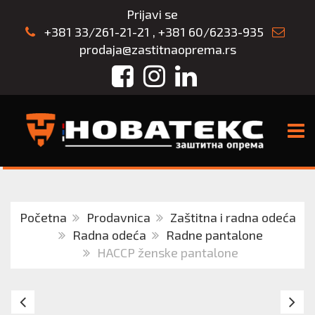
Prijavi se
+381 33/261-21-21
,
+381 60/6233-935
prodaja@zastitnaoprema.rs
Facebook
Instagram
LinkedIn
TOGG
Početna
Prodavnica
Zaštitna i radna odeća
Radna odeća
Radne pantalone
HACCP ženske pantalone
LMA
H