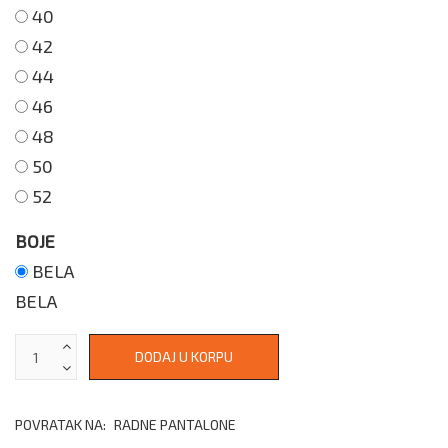
40
42
44
46
48
50
52
BOJE
BELA
BELA
POVRATAK NA:
RADNE PANTALONE