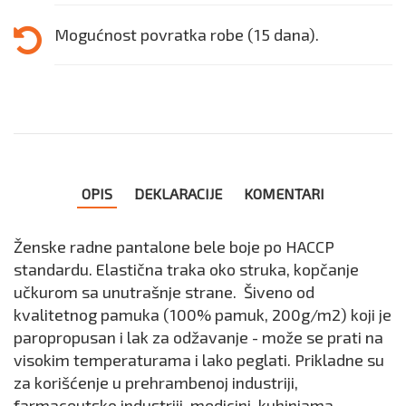
Mogućnost povratka robe (15 dana).
OPIS
DEKLARACIJE
KOMENTARI
Ženske radne pantalone bele boje po HACCP
standardu. Elastična traka oko struka, kopčanje
učkurom sa unutrašnje strane. Šiveno od
kvalitetnog pamuka (100% pamuk, 200g/m2) koji je
paropropusan i lak za odžavanje - može se prati na
visokim temperaturama i lako peglati. Prikladne su
za korišćenje u prehrambenoj industriji,
farmaceutsko industriji, medicini, kuhinjama,