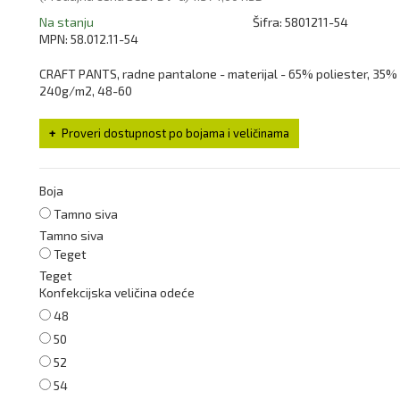
Na stanju
Šifra:
5801211-54
MPN:
58.012.11-54
CRAFT PANTS, radne pantalone - materijal - 65% poliester, 35%
240g/m2, 48-60
Proveri dostupnost po bojama i veličinama
Boja
Tamno siva
Tamno siva
Teget
Teget
Konfekcijska veličina odeće
48
50
52
54