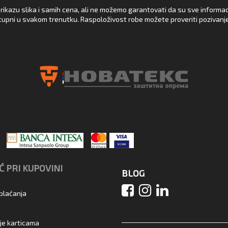
rikazu slika i samih cena, ali ne možemo garantovati da su sve informacij
upni u svakom trenutku. Raspoloživost robe možete proveriti pozivanj
 PRI KUPOVINI
BLOG
 plaćanja
je karticama