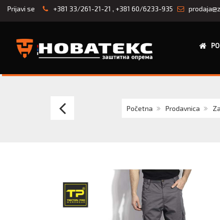
Prijavi se
+381 33/261-21-21
,
+381 60/6233-935
prodaja@z
PO
EXPLODE
Početna
Prodavnica
Za
FLAT
TRACK
PANTS
unisex
donji