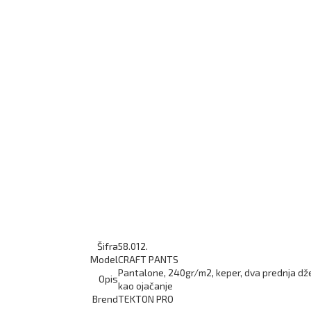
Šifra
58.012.
Model
CRAFT PANTS
Pantalone, 240gr/m2, keper, dva prednja džepa
Opis
kao ojačanje
Brend
TEKTON PRO