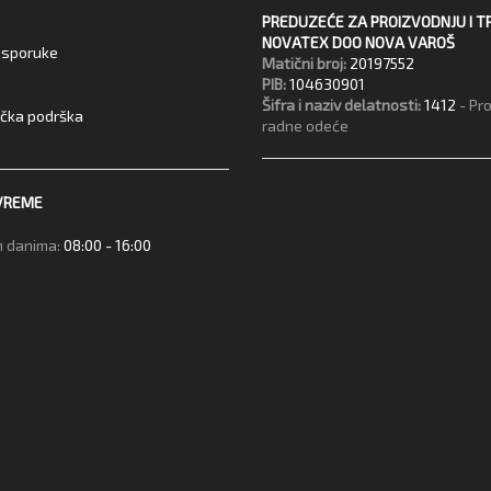
PREDUZEĆE ZA PROIZVODNJU I T
NOVATEX DOO NOVA VAROŠ
 isporuke
Matični broj:
20197552
PIB:
104630901
Šifra i naziv delatnosti:
1412
- Pr
ička podrška
radne odeće
VREME
 danima:
08:00 - 16:00