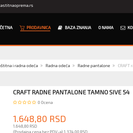
astitnaoprema.rs
ČETNA
PRODAVNICA
BAZA ZNANJA
O NAMA
KO
štitna i radna odeća
Radna odeća
Radne pantalone
CRAFT r
CRAFT RADNE PANTALONE TAMNO SIVE 54
0
Ocena
1.648,80 RSD
1.648,80 RSD
(Prodajna cena bez PDV-a)
1.374,00 RSD