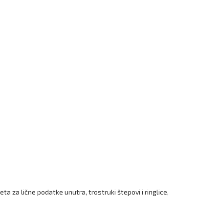
ta za lične podatke unutra, trostruki štepovi i ringlice,