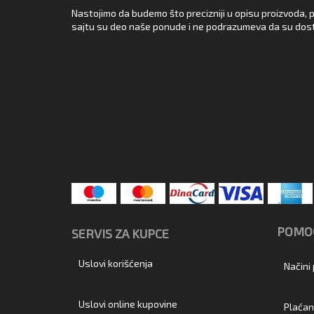
Nastojimo da budemo što precizniji u opisu proizvoda, p
sajtu su deo naše ponude i ne podrazumeva da su dost
POMOĆ
SERVIS ZA KUPCE
Uslovi korišćenja
Načini
Uslovi online kupovine
Plaćan