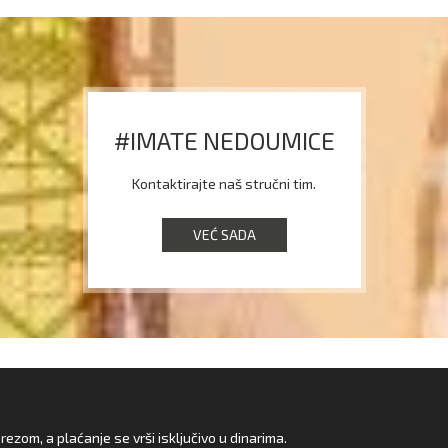
#IMATE NEDOUMICE
Kontaktirajte naš stručni tim.
VEĆ SADA
zom, a plaćanje se vrši isključivo u dinarima.