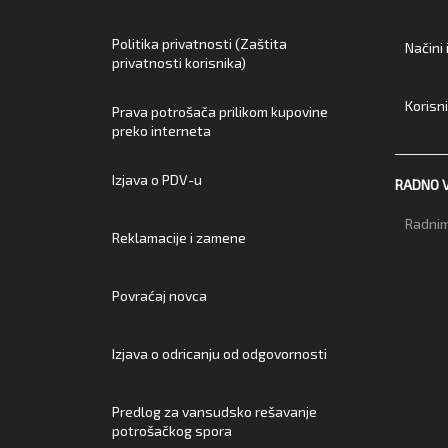
Politika privatnosti (Zaštita
Načini
privatnosti korisnika)
Korisn
Prava potrošača prilikom kupovine
preko interneta
Izjava o PDV-u
RADNO 
Radnim
Reklamacije i zamene
Povraćaj novca
Izjava o odricanju od odgovornosti
Predlog za vansudsko rešavanje
potrošačkog spora