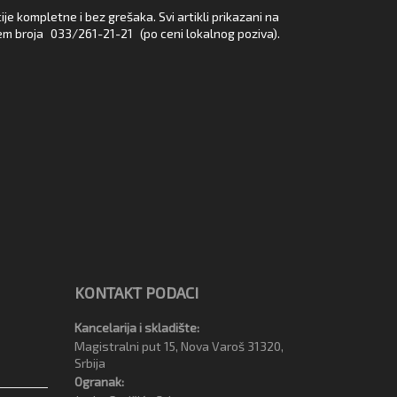
e kompletne i bez grešaka. Svi artikli prikazani na
em broja
033/261-21-21
(po ceni lokalnog poziva).
KONTAKT PODACI
Kancelarija i skladište:
Magistralni put 15, Nova Varoš 31320,
Srbija
Ogranak: