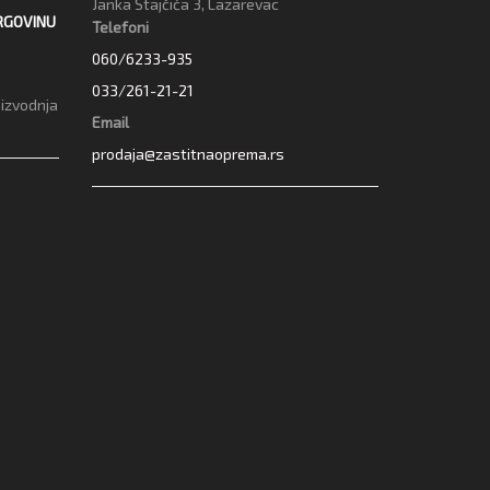
Janka Stajčića 3, Lazarevac
RGOVINU
Telefoni
060/6233-935
033/261-21-21
oizvodnja
Email
prodaja@zastitnaoprema.rs