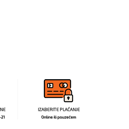
INE
IZABERITE PLAĆANJE
-21
Online ili pouzećem