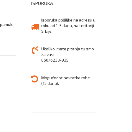
ISPORUKA
Isporuka pošiljke na adresu u
 pamuk,
roku od 1-5 dana, na teritoriji
Srbije.
Ukoliko imate pitanja tu smo
za vas:
060/6233-935
Mogućnost povratka robe
(15 dana).