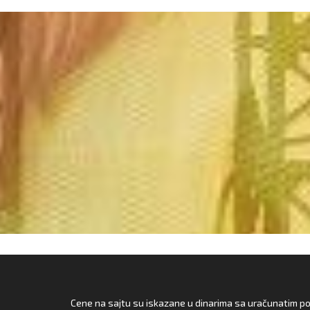
Cene na sajtu su iskazane u dinarima sa uračunatim pore