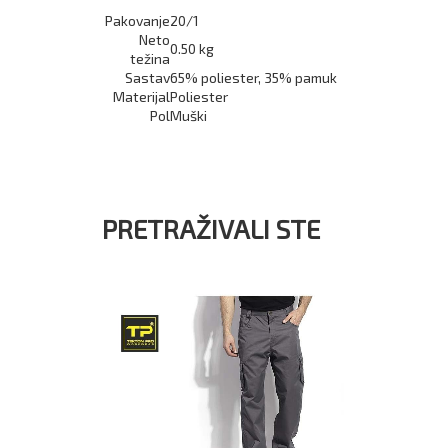
Pakovanje
20/1
Neto
0.50 kg
težina
Sastav
65% poliester, 35% pamuk
Materijal
Poliester
Pol
Muški
PRETRAŽIVALI STE