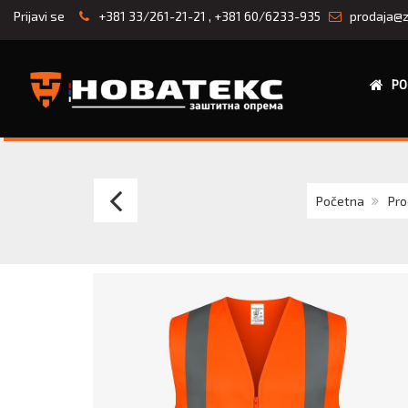
Prijavi se
+381 33/261-21-21
,
+381 60/6233-935
prodaja@z
PO
FLUO
Početna
Pro
PRSLUK
ŽUTI/NARANDŽAS