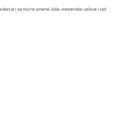
godan je i za noćne smene, loše vremenske uslove i rad