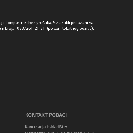
e kompletne i bez grešaka. Svi artikli prikazani na
em broja
033/261-21-21
(po ceni lokalnog poziva).
KONTAKT PODACI
Kancelarija i skladište:
Magistralni put 15, Nova Varoš 31320,