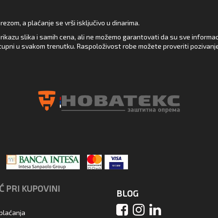
zom, a plaćanje se vrši isključivo u dinarima.
rikazu slika i samih cena, ali ne možemo garantovati da su sve informacij
upni u svakom trenutku. Raspoloživost robe možete proveriti pozivanj
 PRI KUPOVINI
BLOG
 plaćanja