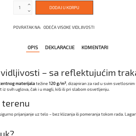
POVRATAK NA:
ODEĆA VISOKE VIDLJIVOSTI
OPIS
DEKLARACIJE
KOMENTARI
vidljivosti – sa reflektujućim tra
centnog materijala
težine
120 g/m²
, dizajniran za rad u svim svetlosni
iz svih uglova, čak i u magli, kiši ili pri slabom osvetljenju.
a terenu
igurno prijanjanje uz telo – bez klizanja ili pomeranja tokom rada. Laga
luk?