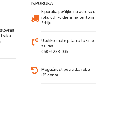
ISPORUKA
Isporuka pošiljke na adresu u
roku od 1-5 dana, na teritoriji
Srbije.
uslovima
 traka,
Ukoliko imate pitanja tu smo
i
za vas:
060/6233-935
Mogućnost povratka robe
(15 dana).