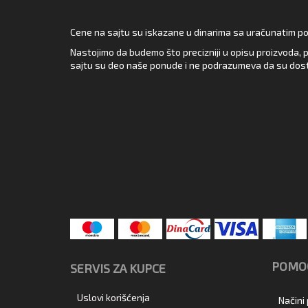
Cene na sajtu su iskazane u dinarima sa uračunatim pore
Nastojimo da budemo što precizniji u opisu proizvoda, p
sajtu su deo naše ponude i ne podrazumeva da su dost
POMOĆ
SERVIS ZA KUPCE
Uslovi korišćenja
Načini