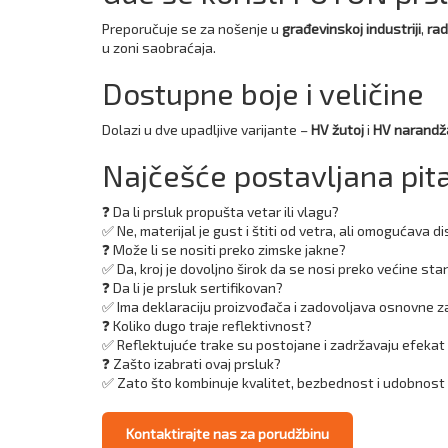
Preporučuje se za nošenje u
građevinskoj industriji
,
rad
u zoni saobraćaja.
Dostupne boje i veličine
Dolazi u dve upadljive varijante –
HV žutoj
i
HV narandž
Najčešće postavljana pit
❓ Da li prsluk propušta vetar ili vlagu?
✅ Ne, materijal je gust i štiti od vetra, ali omogućava 
❓ Može li se nositi preko zimske jakne?
✅ Da, kroj je dovoljno širok da se nosi preko većine sta
❓ Da li je prsluk sertifikovan?
✅ Ima deklaraciju proizvođača i zadovoljava osnovne za
❓ Koliko dugo traje reflektivnost?
✅ Reflektujuće trake su postojane i zadržavaju efekat i
❓ Zašto izabrati ovaj prsluk?
✅ Zato što kombinuje kvalitet, bezbednost i udobnost 
Kontaktirajte nas za porudžbinu