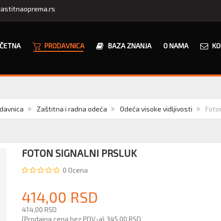
astitnaoprema.rs
ČETNA
PRODAVNICA
BAZA ZNANJA
O NAMA
KO
davnica
Zaštitna i radna odeća
Odeća visoke vidljivosti
Foton
TI
FOTON SIGNALNI PRSLUK
0
Ocena
414,00 RSD
414,00 RSD
(Prodajna cena bez PDV-a)
345,00 RSD