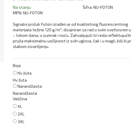
Na stanju
Šifra:
NU-FOTON
MPN:
NU-FOTON
Signalni prsluk Foton izrađen je od kvalitetnog fluorescentnog
materijala težine 120 g/m², dizajniran za rad u svim svetlosnim 
– tokom dana, u sumrak i noću. Zahvaljujući tri reda reflektujućih
pruža maksimalnu uočljivost iz svih uglova, čak i u magli, kiši ili pr
slabom osvetljenju.
Boja
Hv žuta
Hv žuta
Narandžasta
Narandžasta
Veličina
XL
2XL
3XL