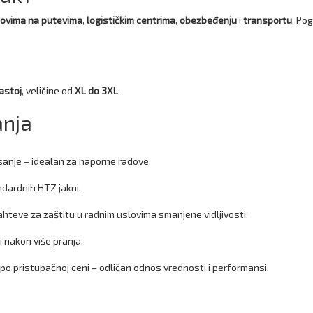
ovima na putevima
,
logističkim centrima
,
obezbeđenju
i
transportu
. Po
astoj
, veličine od
XL do 3XL
.
anja
disanje – idealan za naporne radove.
ndardnih HTZ jakni.
hteve za zaštitu u radnim uslovima smanjene vidljivosti.
 nakon više pranja.
po pristupačnoj ceni – odličan odnos vrednosti i performansi.