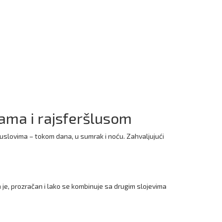
kama i rajsferšlusom
m uslovima – tokom dana, u sumrak i noću. Zahvaljujući
n je, prozračan i lako se kombinuje sa drugim slojevima