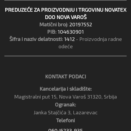
PREDUZEĆE ZA PROIZVODNJU I TRGOVINU NOVATEX
DOO NOVA VAROŠ
Matični broj:
20197552
PIB:
104630901
Šifra i naziv delatnosti:
1412
- Proizvodnja radne
odeće
KONTAKT PODACI
Kancelarija i skladište:
Magistralni put 15, Nova Varoš 31320, Srbija
Ogranak:
Janka Stajčića 3, Lazarevac
Telefoni
060/6233-935