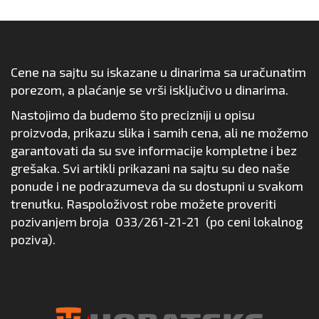
Cene na sajtu su iskazane u dinarima sa uračunatim
porezom, a plaćanje se vrši isključivo u dinarima.
Nastojimo da budemo što precizniji u opisu
proizvoda, prikazu slika i samih cena, ali ne možemo
garantovati da su sve informacije kompletne i bez
grešaka. Svi artikli prikazani na sajtu su deo naše
ponude i ne podrazumeva da su dostupni u svakom
trenutku. Raspoloživost robe možete proveriti
pozivanjem broja
033/261-21-21
(po ceni lokalnog
poziva).