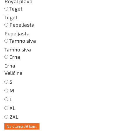
Royal plava
Teget
Teget
Pepeljasta
Pepeljasta
Tamno siva
Tamno siva
Crna
Crna
Veličina
S
M
L
XL
2XL
Na stanju:
39 kom.