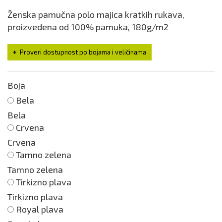
Ženska pamučna polo majica kratkih rukava,
proizvedena od 100% pamuka, 180g/m2
Proveri dostupnost po bojama i veličinama
Boja
Bela
Bela
Crvena
Crvena
Tamno zelena
Tamno zelena
Tirkizno plava
Tirkizno plava
Royal plava