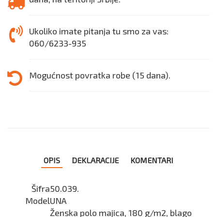
Ukoliko imate pitanja tu smo za vas:
060/6233-935
Mogućnost povratka robe (15 dana).
OPIS
DEKLARACIJE
KOMENTARI
Šifra
50.039.
Model
UNA
Ženska polo majica, 180 g/m2, blago