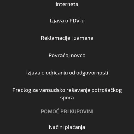
interneta
Izjava o PDV-u
Reklamacije i zamene
Povraćaj novca
Izjava o odricanju od odgovornosti
Predlog za vansudsko rešavanje potrošačkog
spora
POMOĆ PRI KUPOVINI
Načini plaćanja