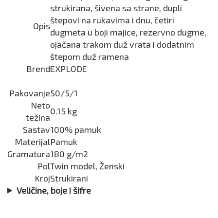
strukirana, šivena sa strane, dupli
štepovi na rukavima i dnu, četiri
Opis
dugmeta u boji majice, rezervno dugme,
ojačana trakom duž vrata i dodatnim
štepom duž ramena
Brend
EXPLODE
Pakovanje
50/5/1
Neto
0.15 kg
težina
Sastav
100% pamuk
Materijal
Pamuk
Gramatura
180 g/m2
Pol
Twin model, Ženski
Kroj
Strukirani
Veličine, boje i šifre