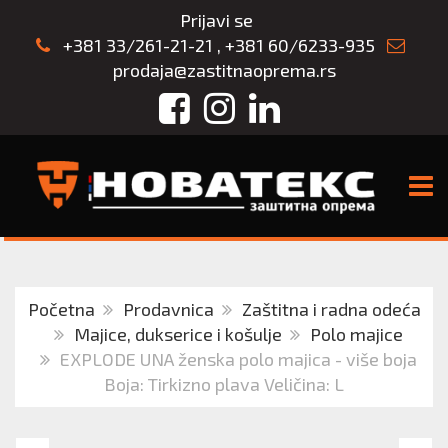
Prijavi se
+381 33/261-21-21
,
+381 60/6233-935
prodaja@zastitnaoprema.rs
Facebook
Instagram
LinkedIn
TOGG
Početna
Prodavnica
Zaštitna i radna odeća
Majice, dukserice i košulje
Polo majice
EXPLODE UNA ženska polo majica - više boja
Boja: Tirkizno plava Veličina: L