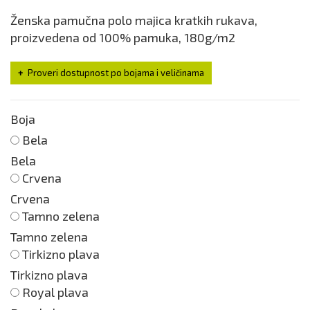
Ženska pamučna polo majica kratkih rukava,
proizvedena od 100% pamuka, 180g/m2
Proveri dostupnost po bojama i veličinama
Boja
Bela
Bela
Crvena
Crvena
Tamno zelena
Tamno zelena
Tirkizno plava
Tirkizno plava
Royal plava