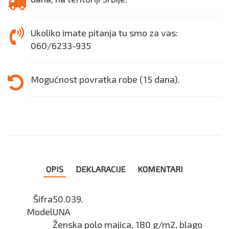
Ukoliko imate pitanja tu smo za vas:
060/6233-935
Mogućnost povratka robe (15 dana).
OPIS
DEKLARACIJE
KOMENTARI
Šifra
50.039.
Model
UNA
Ženska polo majica, 180 g/m2, blago