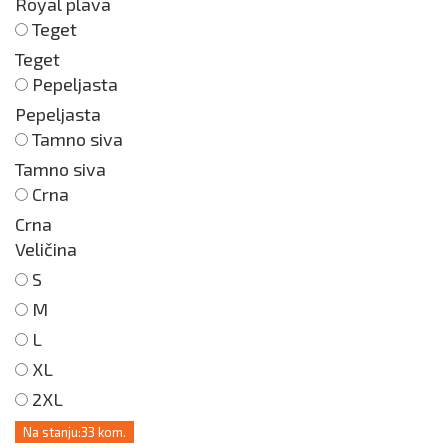
Royal plava
Teget
Teget
Pepeljasta
Pepeljasta
Tamno siva
Tamno siva
Crna
Crna
Veličina
S
M
L
XL
2XL
Na stanju:
33 kom.