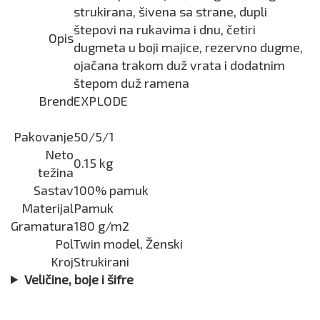
strukirana, šivena sa strane, dupli
štepovi na rukavima i dnu, četiri
Opis
dugmeta u boji majice, rezervno dugme,
ojačana trakom duž vrata i dodatnim
štepom duž ramena
Brend
EXPLODE
Pakovanje
50/5/1
Neto
0.15 kg
težina
Sastav
100% pamuk
Materijal
Pamuk
Gramatura
180 g/m2
Pol
Twin model, Ženski
Kroj
Strukirani
Veličine, boje i šifre