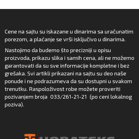
Cene na sajtu su iskazane u dinarima sa uračunatim
porezom, a plaćanje se vrši isključivo u dinarima.
Nastojimo da budemo što precizniji u opisu
proizvoda, prikazu slika i samih cena, ali ne možemo
garantovati da su sve informacije kompletne i bez
grešaka. Svi artikli prikazani na sajtu su deo naše
ponude i ne podrazumeva da su dostupni u svakom
trenutku. Raspoloživost robe možete proveriti
pozivanjem broja
033/261-21-21
(po ceni lokalnog
poziva).