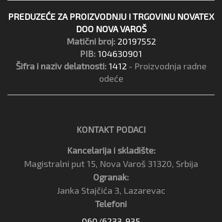
PREDUZEĆE ZA PROIZVODNJU I TRGOVINU NOVATEX
DOO NOVA VAROŠ
Matični broj:
20197552
PIB:
104630901
Šifra i naziv delatnosti:
1412
- Proizvodnja radne
odeće
KONTAKT PODACI
Kancelarija i skladište:
Magistralni put 15, Nova Varoš 31320, Srbija
Ogranak:
Janka Stajčića 3, Lazarevac
Telefoni
060/6233-935