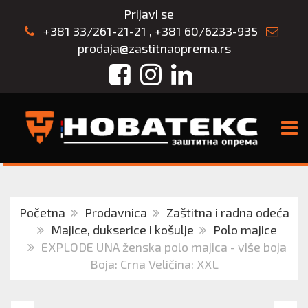
Prijavi se
+381 33/261-21-21
,
+381 60/6233-935
prodaja@zastitnaoprema.rs
Facebook
Instagram
LinkedIn
TOGG
Početna
Prodavnica
Zaštitna i radna odeća
Majice, dukserice i košulje
Polo majice
EXPLODE UNA ženska polo majica - više boja
Boja: Crna Veličina: XXL