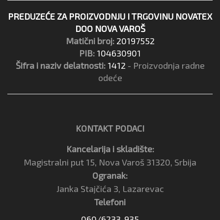
PREDUZEĆE ZA PROIZVODNJU I TRGOVINU NOVATEX
DOO NOVA VAROŠ
Matični broj:
20197552
PIB:
104630901
Šifra i naziv delatnosti:
1412
- Proizvodnja radne
odeće
KONTAKT PODACI
Kancelarija i skladište:
Magistralni put 15, Nova Varoš 31320, Srbija
Ogranak:
Janka Stajčića 3, Lazarevac
Telefoni
060/6233-935