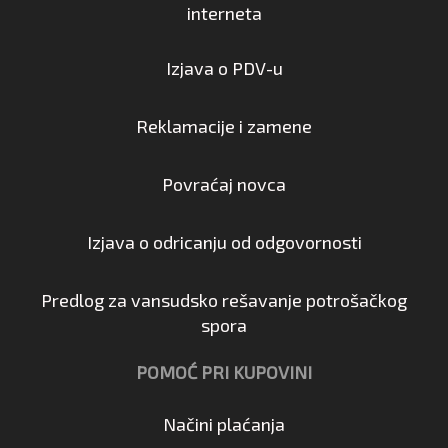
interneta
Izjava o PDV-u
Reklamacije i zamene
Povraćaj novca
Izjava o odricanju od odgovornosti
Predlog za vansudsko rešavanje potrošačkog
spora
POMOĆ PRI KUPOVINI
Načini plaćanja