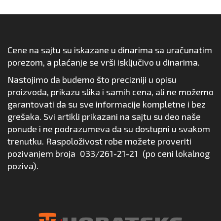
Cene na sajtu su iskazane u dinarima sa uračunatim
porezom, a plaćanje se vrši isključivo u dinarima.
Nastojimo da budemo što precizniji u opisu
proizvoda, prikazu slika i samih cena, ali ne možemo
garantovati da su sve informacije kompletne i bez
grešaka. Svi artikli prikazani na sajtu su deo naše
ponude i ne podrazumeva da su dostupni u svakom
trenutku. Raspoloživost robe možete proveriti
pozivanjem broja
033/261-21-21
(po ceni lokalnog
poziva).