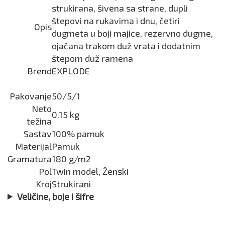
strukirana, šivena sa strane, dupli
štepovi na rukavima i dnu, četiri
Opis
dugmeta u boji majice, rezervno dugme,
ojačana trakom duž vrata i dodatnim
štepom duž ramena
Brend
EXPLODE
Pakovanje
50/5/1
Neto
0.15 kg
težina
Sastav
100% pamuk
Materijal
Pamuk
Gramatura
180 g/m2
Pol
Twin model, Ženski
Kroj
Strukirani
Veličine, boje i šifre