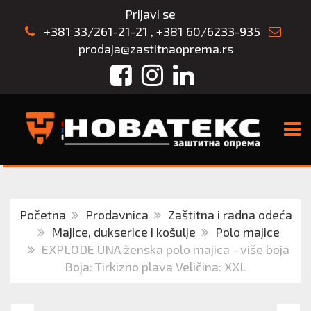
Prijavi se
+381 33/261-21-21
,
+381 60/6233-935
prodaja@zastitnaoprema.rs
Facebook
Instagram
LinkedIn
TOGG
Početna
Prodavnica
Zaštitna i radna odeća
Majice, dukserice i košulje
Polo majice
EXPLODE UNA ženska polo majica - više boja
Boja: Tirkizno plava Veličina: XXL