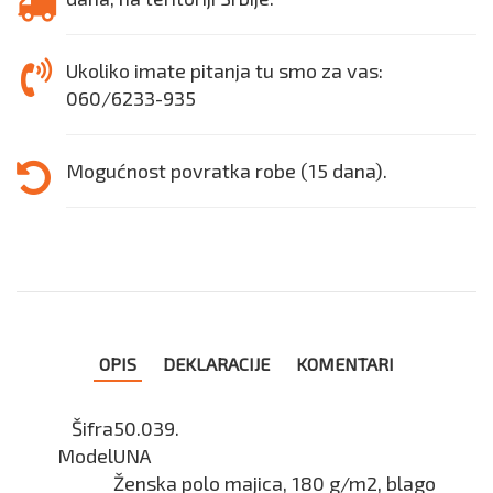
Ukoliko imate pitanja tu smo za vas:
060/6233-935
Mogućnost povratka robe (15 dana).
OPIS
DEKLARACIJE
KOMENTARI
Šifra
50.039.
Model
UNA
Ženska polo majica, 180 g/m2, blago