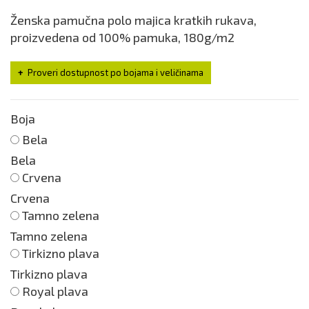
Ženska pamučna polo majica kratkih rukava,
proizvedena od 100% pamuka, 180g/m2
Proveri dostupnost po bojama i veličinama
Boja
Bela
Bela
Crvena
Crvena
Tamno zelena
Tamno zelena
Tirkizno plava
Tirkizno plava
Royal plava