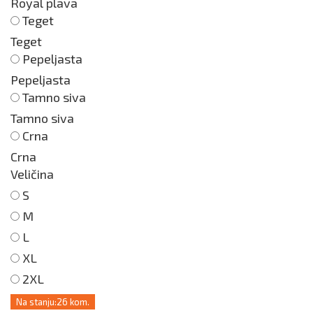
Royal plava
Teget
Teget
Pepeljasta
Pepeljasta
Tamno siva
Tamno siva
Crna
Crna
Veličina
S
M
L
XL
2XL
Na stanju:
26 kom.