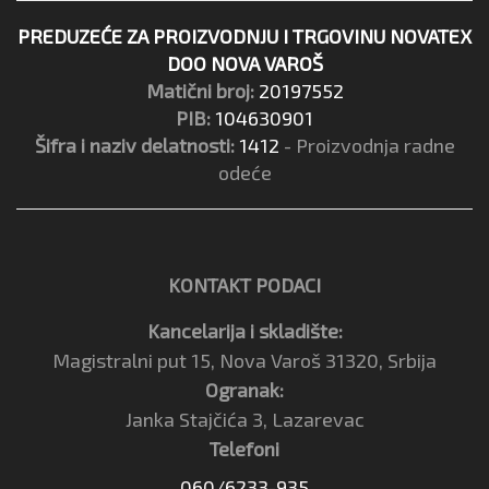
PREDUZEĆE ZA PROIZVODNJU I TRGOVINU NOVATEX
DOO NOVA VAROŠ
Matični broj:
20197552
PIB:
104630901
Šifra i naziv delatnosti:
1412
- Proizvodnja radne
odeće
KONTAKT PODACI
Kancelarija i skladište:
Magistralni put 15, Nova Varoš 31320, Srbija
Ogranak:
Janka Stajčića 3, Lazarevac
Telefoni
060/6233-935