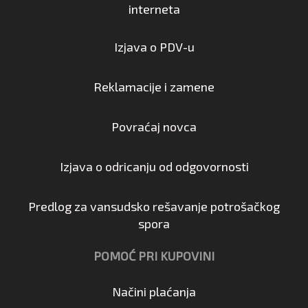
interneta
Izjava o PDV-u
Reklamacije i zamene
Povraćaj novca
Izjava o odricanju od odgovornosti
Predlog za vansudsko rešavanje potrošačkog
spora
POMOĆ PRI KUPOVINI
Načini plaćanja