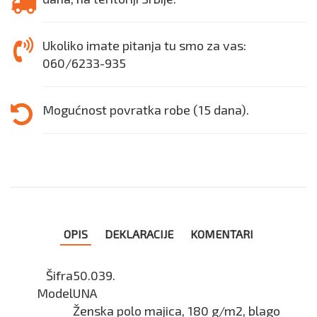
Ukoliko imate pitanja tu smo za vas:
060/6233-935
Mogućnost povratka robe (15 dana).
OPIS
DEKLARACIJE
KOMENTARI
Šifra
50.039.
Model
UNA
Ženska polo majica, 180 g/m2, blago