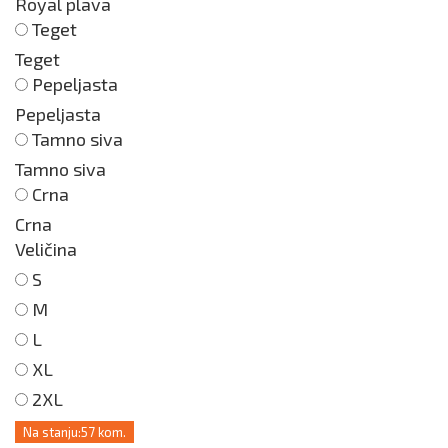
Royal plava
Teget
Teget
Pepeljasta
Pepeljasta
Tamno siva
Tamno siva
Crna
Crna
Veličina
S
M
L
XL
2XL
Na stanju:
57 kom.