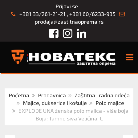
Prijavi se
+381 33/261-21-21
,
+381 60/6233-935
prodaja@zastitnaoprema.rs
Facebook
Instagram
LinkedIn
TOGG
Početna
Prodavnica
Zaštitna i radna odeća
Majice, dukserice i košulje
Polo majice
EXPLODE UNA ženska polo majica - više boja
Boja: Tamno siva Veličina: L