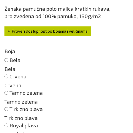
Ženska pamučna polo majica kratkih rukava,
proizvedena od 100% pamuka, 180g/m2
Proveri dostupnost po bojama i veličinama
Boja
Bela
Bela
Crvena
Crvena
Tamno zelena
Tamno zelena
Tirkizno plava
Tirkizno plava
Royal plava