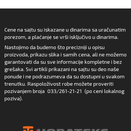
Cene na sajtu su iskazane u dinarima sa uračunatim
porezom, a plaćanje se vrši isključivo u dinarima.
Nastojimo da budemo što precizniji u opisu
proizvoda, prikazu slika i samih cena, ali ne možemo
garantovati da su sve informacije kompletne i bez
grešaka. Svi artikli prikazani na sajtu su deo naše
ponude i ne podrazumeva da su dostupni u svakom
trenutku. Raspoloživost robe možete proveriti
pozivanjem broja
033/261-21-21
(po ceni lokalnog
poziva).