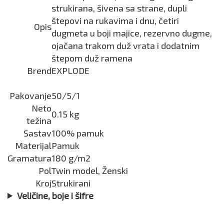
strukirana, šivena sa strane, dupli
štepovi na rukavima i dnu, četiri
Opis
dugmeta u boji majice, rezervno dugme,
ojačana trakom duž vrata i dodatnim
štepom duž ramena
Brend
EXPLODE
Pakovanje
50/5/1
Neto
0.15 kg
težina
Sastav
100% pamuk
Materijal
Pamuk
Gramatura
180 g/m2
Pol
Twin model, Ženski
Kroj
Strukirani
Veličine, boje i šifre