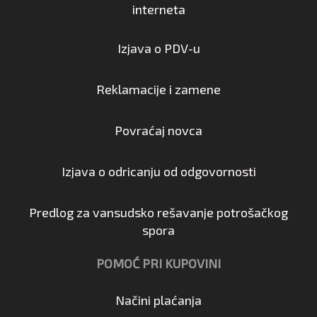
interneta
Izjava o PDV-u
Reklamacije i zamene
Povraćaj novca
Izjava o odricanju od odgovornosti
Predlog za vansudsko rešavanje potrošačkog
spora
POMOĆ PRI KUPOVINI
Načini plaćanja