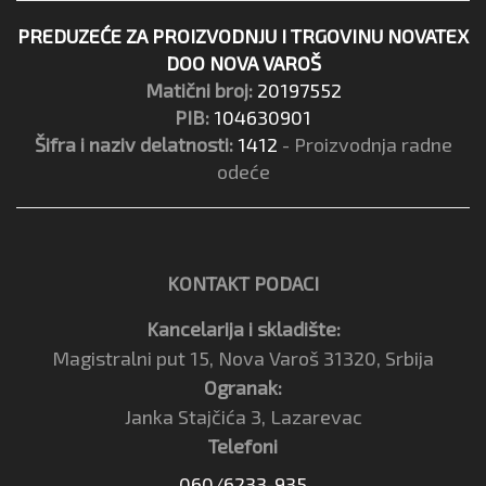
PREDUZEĆE ZA PROIZVODNJU I TRGOVINU NOVATEX
DOO NOVA VAROŠ
Matični broj:
20197552
PIB:
104630901
Šifra i naziv delatnosti:
1412
- Proizvodnja radne
odeće
KONTAKT PODACI
Kancelarija i skladište:
Magistralni put 15, Nova Varoš 31320, Srbija
Ogranak:
Janka Stajčića 3, Lazarevac
Telefoni
060/6233-935