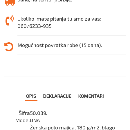
Ukoliko imate pitanja tu smo za vas:
060/6233-935
Mogućnost povratka robe (15 dana).
OPIS
DEKLARACIJE
KOMENTARI
Šifra
50.039.
Model
UNA
Ženska polo majica, 180 g/m2, blago