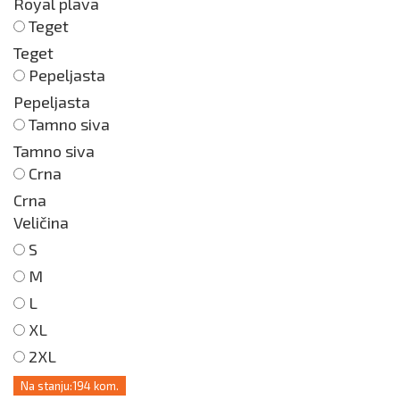
Royal plava
Teget
Teget
Pepeljasta
Pepeljasta
Tamno siva
Tamno siva
Crna
Crna
Veličina
S
M
L
XL
2XL
Na stanju:
194 kom.