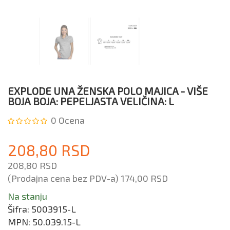
EXPLODE UNA ŽENSKA POLO MAJICA - VIŠE
BOJA BOJA: PEPELJASTA VELIČINA: L
0
Ocena
208,80 RSD
208,80 RSD
(Prodajna cena bez PDV-a)
174,00 RSD
Na stanju
Šifra:
5003915-L
MPN:
50.039.15-L