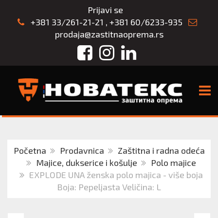
Prijavi se
+381 33/261-21-21
,
+381 60/6233-935
prodaja@zastitnaoprema.rs
Facebook
Instagram
LinkedIn
TOGG
Početna
Prodavnica
Zaštitna i radna odeća
Majice, dukserice i košulje
Polo majice
EXPLODE UNA ženska polo majica - više boja
Boja: Pepeljasta Veličina: L