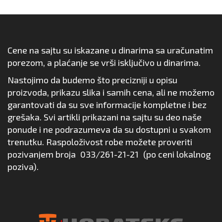
Cene na sajtu su iskazane u dinarima sa uračunatim
porezom, a plaćanje se vrši isključivo u dinarima.
Nastojimo da budemo što precizniji u opisu
proizvoda, prikazu slika i samih cena, ali ne možemo
garantovati da su sve informacije kompletne i bez
grešaka. Svi artikli prikazani na sajtu su deo naše
ponude i ne podrazumeva da su dostupni u svakom
trenutku. Raspoloživost robe možete proveriti
pozivanjem broja
033/261-21-21
(po ceni lokalnog
poziva).