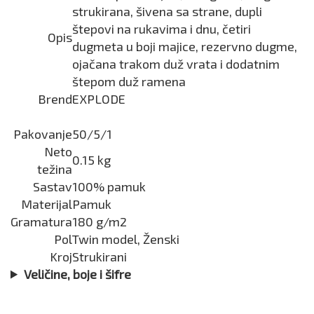
strukirana, šivena sa strane, dupli
štepovi na rukavima i dnu, četiri
Opis
dugmeta u boji majice, rezervno dugme,
ojačana trakom duž vrata i dodatnim
štepom duž ramena
Brend
EXPLODE
Pakovanje
50/5/1
Neto
0.15 kg
težina
Sastav
100% pamuk
Materijal
Pamuk
Gramatura
180 g/m2
Pol
Twin model, Ženski
Kroj
Strukirani
Veličine, boje i šifre