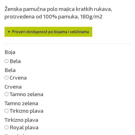
Ženska pamučna polo majica kratkih rukava,
proizvedena od 100% pamuka, 180g/m2
Proveri dostupnost po bojama i veličinama
Boja
Bela
Bela
Crvena
Crvena
Tamno zelena
Tamno zelena
Tirkizno plava
Tirkizno plava
Royal plava