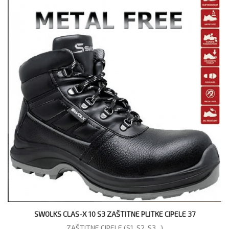
SWOLKS CLAS-X 10 S3 ZAŠTITNE PLITKE CIPELE 37
ZAŠTITNE CIPELE (S1, S2, S3...)