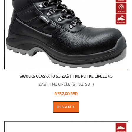
SWOLKS CLAS-X 10 S3 ZAŠTITNE PLITKE CIPELE 45
ZAŠTITNE CIPELE (S1, S2, S3...)
6.552,00 RSD
ODABERITE