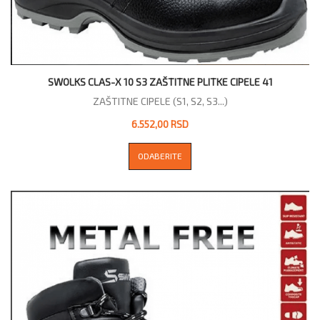
SWOLKS CLAS-X 10 S3 ZAŠTITNE PLITKE CIPELE 41
ZAŠTITNE CIPELE (S1, S2, S3...)
6.552,00 RSD
ODABERITE