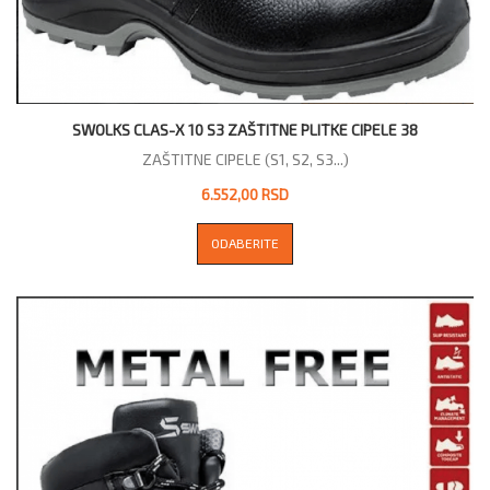
SWOLKS CLAS-X 10 S3 ZAŠTITNE PLITKE CIPELE 38
ZAŠTITNE CIPELE (S1, S2, S3...)
6.552,00 RSD
ODABERITE