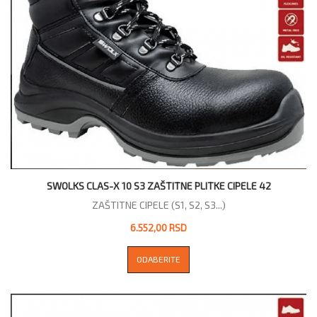
SWOLKS CLAS-X 10 S3 ZAŠTITNE PLITKE CIPELE 42
ZAŠTITNE CIPELE (S1, S2, S3...)
6.552,00 RSD
ODABERITE