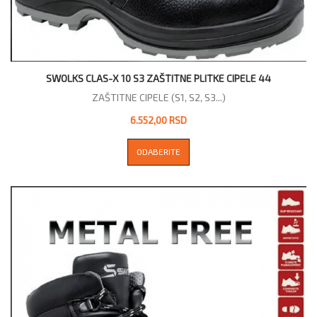
SWOLKS CLAS-X 10 S3 ZAŠTITNE PLITKE CIPELE 44
ZAŠTITNE CIPELE (S1, S2, S3...)
6.552,00 RSD
ODABERITE