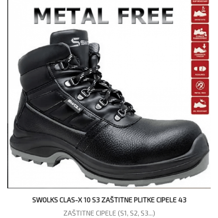
SWOLKS CLAS-X 10 S3 ZAŠTITNE PLITKE CIPELE 43
ZAŠTITNE CIPELE (S1, S2, S3...)