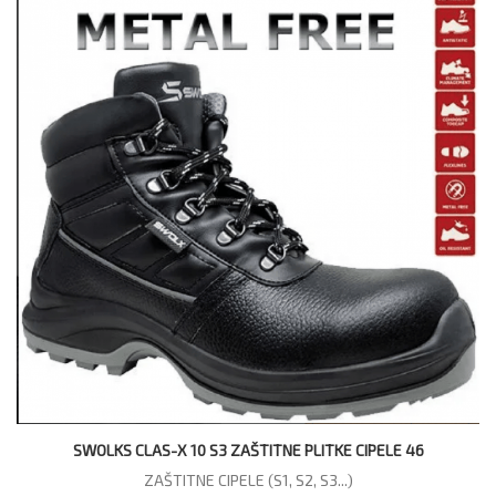
SWOLKS CLAS-X 10 S3 ZAŠTITNE PLITKE CIPELE 46
ZAŠTITNE CIPELE (S1, S2, S3...)