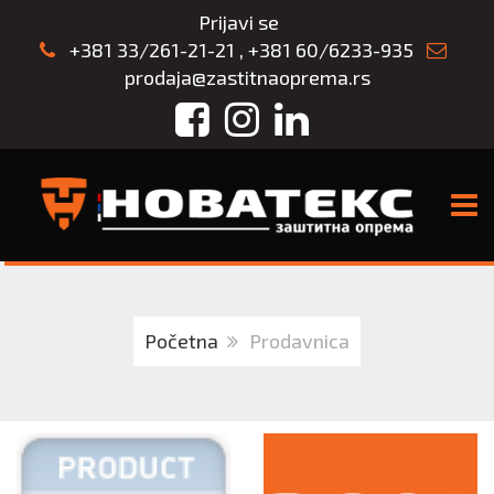
Prijavi se
+381 33/261-21-21
,
+381 60/6233-935
prodaja@zastitnaoprema.rs
Facebook
Instagram
LinkedIn
TOGG
Početna
Prodavnica