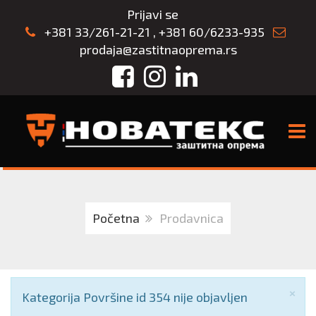
Prijavi se
+381 33/261-21-21
,
+381 60/6233-935
prodaja@zastitnaoprema.rs
Facebook
Instagram
LinkedIn
TOGG
Početna
Prodavnica
Zat
×
Obaveštenje
Kategorija Površine id 354 nije objavljen