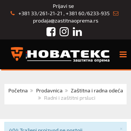
Prijavi se
+381 33/261-21-21
,
+381 60/6233-935
prodaja@zastitnaoprema.rs
Facebook
Instagram
LinkedIn
TOGG
Početna
Prodavnica
Zaštitna i radna odeća
Radni i zaštitni prsluci
Zat
×
Obaveštenje
404 Traženi proizvod ne postoji.