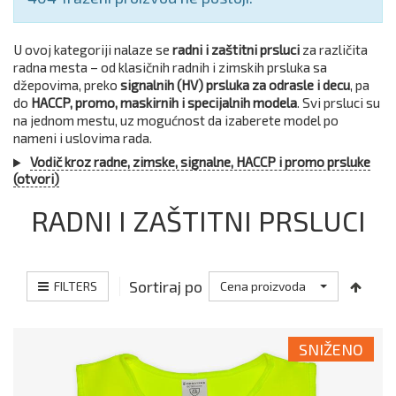
U ovoj kategoriji nalaze se
radni i zaštitni prsluci
za različita
radna mesta – od klasičnih radnih i zimskih prsluka sa
džepovima, preko
signalnih (HV) prsluka za odrasle i decu
, pa
do
HACCP, promo, maskirnih i specijalnih modela
. Svi prsluci su
na jednom mestu, uz mogućnost da izaberete model po
nameni i uslovima rada.
Vodič kroz radne, zimske, signalne, HACCP i promo prsluke
(otvori)
RADNI I ZAŠTITNI PRSLUCI
Sortiraj po
FILTERS
Cena proizvoda
SNIŽENO