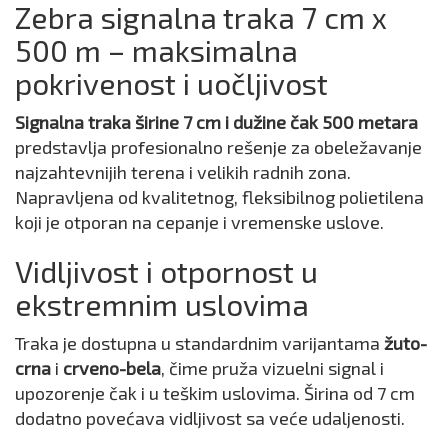
Zebra signalna traka 7 cm x
500 m – maksimalna
pokrivenost i uočljivost
Signalna traka širine 7 cm i dužine čak 500 metara
predstavlja profesionalno rešenje za obeležavanje
najzahtevnijih terena i velikih radnih zona.
Napravljena od kvalitetnog, fleksibilnog polietilena
koji je otporan na cepanje i vremenske uslove.
Vidljivost i otpornost u
ekstremnim uslovima
Traka je dostupna u standardnim varijantama
žuto-
crna
i
crveno-bela
, čime pruža vizuelni signal i
upozorenje čak i u teškim uslovima. Širina od 7 cm
dodatno povećava vidljivost sa veće udaljenosti.