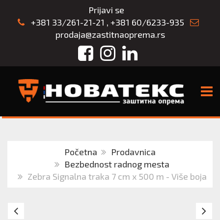
Prijavi se
+381 33/261-21-21
,
+381 60/6233-935
prodaja@zastitnaoprema.rs
Facebook
Instagram
LinkedIn
TOGG
Početna
Prodavnica
Bezbednost radnog mesta
Zebra Signalna traka 7 cm x 500 m - Više boja
Reflektujući
Za