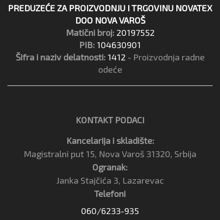
PREDUZEĆE ZA PROIZVODNJU I TRGOVINU NOVATEX
DOO NOVA VAROŠ
Matični broj:
20197552
PIB:
104630901
Šifra i naziv delatnosti:
1412
- Proizvodnja radne
odeće
KONTAKT PODACI
Kancelarija i skladište:
Magistralni put 15, Nova Varoš 31320, Srbija
Ogranak:
Janka Stajčića 3, Lazarevac
Telefoni
060/6233-935