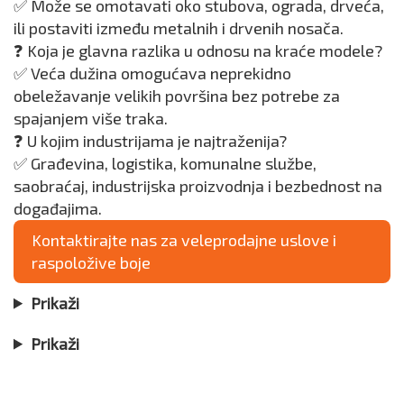
✅ Može se omotavati oko stubova, ograda, drveća,
ili postaviti između metalnih i drvenih nosača.
❓ Koja je glavna razlika u odnosu na kraće modele?
✅ Veća dužina omogućava neprekidno
obeležavanje velikih površina bez potrebe za
spajanjem više traka.
❓ U kojim industrijama je najtraženija?
✅ Građevina, logistika, komunalne službe,
saobraćaj, industrijska proizvodnja i bezbednost na
događajima.
Kontaktirajte nas za veleprodajne uslove i
raspoložive boje
Prikaži
Prikaži