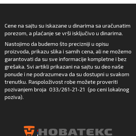
Cene na sajtu su iskazane u dinarima sa uračunatim
porezom, a plaćanje se vrši isključivo u dinarima.
Nastojimo da budemo što precizniji u opisu
proizvoda, prikazu slika i samih cena, ali ne možemo
garantovati da su sve informacije kompletne i bez
grešaka. Svi artikli prikazani na sajtu su deo naše
ponude i ne podrazumeva da su dostupni u svakom
trenutku. Raspoloživost robe možete proveriti
pozivanjem broja
033/261-21-21
(po ceni lokalnog
poziva).