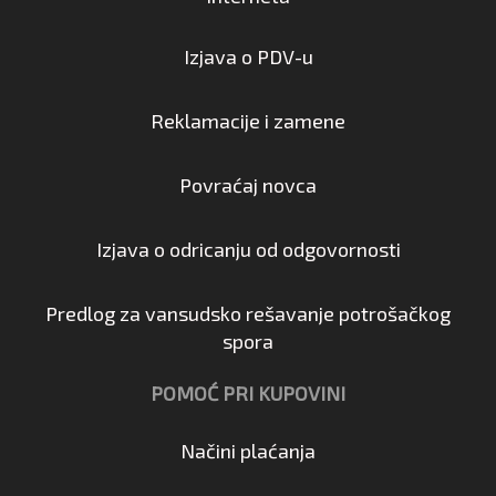
Izjava o PDV-u
Reklamacije i zamene
Povraćaj novca
Izjava o odricanju od odgovornosti
Predlog za vansudsko rešavanje potrošačkog
spora
POMOĆ PRI KUPOVINI
Načini plaćanja