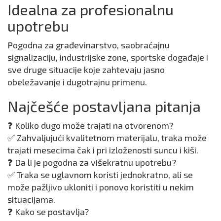
Idealna za profesionalnu
upotrebu
Pogodna za građevinarstvo, saobraćajnu
signalizaciju, industrijske zone, sportske događaje i
sve druge situacije koje zahtevaju jasno
obeležavanje i dugotrajnu primenu.
Najčešće postavljana pitanja
❓ Koliko dugo može trajati na otvorenom?
✅ Zahvaljujući kvalitetnom materijalu, traka može
trajati mesecima čak i pri izloženosti suncu i kiši.
❓ Da li je pogodna za višekratnu upotrebu?
✅ Traka se uglavnom koristi jednokratno, ali se
može pažljivo ukloniti i ponovo koristiti u nekim
situacijama.
❓ Kako se postavlja?