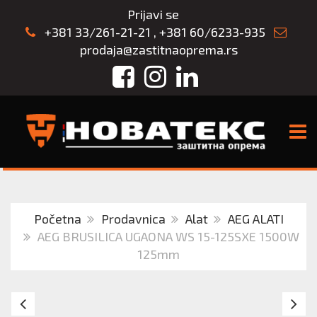
Prijavi se
+381 33/261-21-21
,
+381 60/6233-935
prodaja@zastitnaoprema.rs
Facebook
Instagram
LinkedIn
TOGG
Početna
Prodavnica
Alat
AEG ALATI
AEG BRUSILICA UGAONA WS 15-125SXE 1500W
125mm
AEG
A