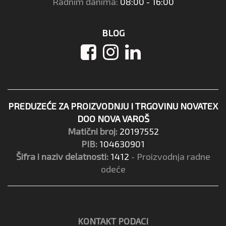
Radnim danima:
08:00 - 16:00
BLOG
PREDUZEĆE ZA PROIZVODNJU I TRGOVINU NOVATEX
DOO NOVA VAROŠ
Matični broj:
20197552
PIB:
104630901
Šifra i naziv delatnosti:
1412
- Proizvodnja radne
odeće
KONTAKT PODACI