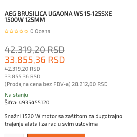
AEG BRUSILICA UGAONA WS 15-125SXE
1500W 125MM
0
Ocena
42.319,20 RSD
33.855,36 RSD
42.319,20 RSD
33.855,36 RSD
(Prodajna cena bez PDV-a)
28.212,80 RSD
Na stanju
Šifra:
4935455120
Snažni 1520 W motor sa zaštitom za dugotrajno
trajanje alata i za rad u svim uslovima