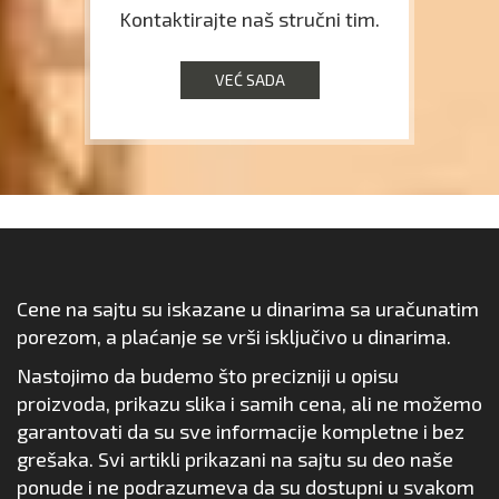
Kontaktirajte naš stručni tim.
VEĆ SADA
Cene na sajtu su iskazane u dinarima sa uračunatim
porezom, a plaćanje se vrši isključivo u dinarima.
Nastojimo da budemo što precizniji u opisu
proizvoda, prikazu slika i samih cena, ali ne možemo
garantovati da su sve informacije kompletne i bez
grešaka. Svi artikli prikazani na sajtu su deo naše
ponude i ne podrazumeva da su dostupni u svakom