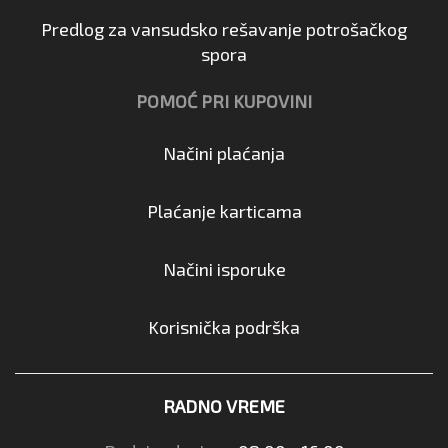
Predlog za vansudsko rešavanje potrošačkog
spora
POMOĆ PRI KUPOVINI
Načini plaćanja
Plaćanje karticama
Načini isporuke
Korisnička podrška
RADNO VREME