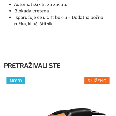
Automatski štit za zaštitu
Blokada vretena
Isporučuje se u Gift box-u – Dodatna bočna
ručka, ključ, štitnik
PRETRAŽIVALI STE
NOVO
SNIŽENO