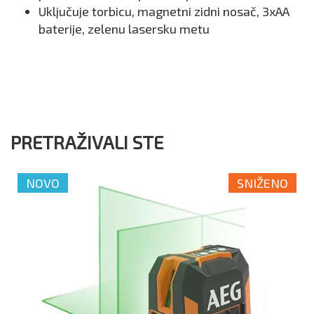
Uključuje torbicu, magnetni zidni nosač, 3xAA
baterije, zelenu lasersku metu
PRETRAŽIVALI STE
NOVO
SNIŽENO