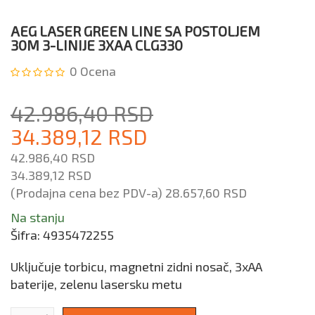
AEG LASER GREEN LINE SA POSTOLJEM
30M 3-LINIJE 3XAA CLG330
0
Ocena
42.986,40 RSD
34.389,12 RSD
42.986,40 RSD
34.389,12 RSD
(Prodajna cena bez PDV-a)
28.657,60 RSD
Na stanju
Šifra:
4935472255
Uključuje torbicu, magnetni zidni nosač, 3xAA
baterije, zelenu lasersku metu