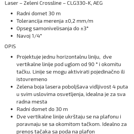
Laser – Zeleni Crossline – CLG330-K, AEG
Radni domet 30 m
Tolerancija merenja ±0,2 mm/m
Opseg samonivelisanja do ±3°
Navoj 1/4″
OPIS
Projektuje jednu horizontalnu liniju, dve
vertikalne linije pod uglom od 90 ° i okomitu
tačku. Linije se mogu aktivirati pojedinačno ili
istovremeno
Zelena boja lasera poboljšava vidljivost 4 puta
u svim uslovima osvetljenja, idealna je za sva
radna mesta
Radni domet do 30 m
Dve vertikalne linije ukrštaju se na plafonu i
poravnaju se sa okomitom tačkom. Idealno za
prenos tačaka sa poda na plafon