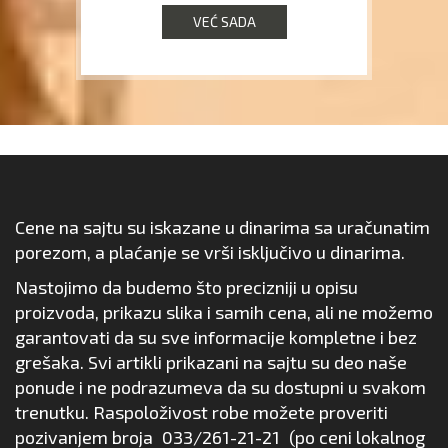
VEĆ SADA
Cene na sajtu su iskazane u dinarima sa uračunatim
porezom, a plaćanje se vrši isključivo u dinarima.
Nastojimo da budemo što precizniji u opisu
proizvoda, prikazu slika i samih cena, ali ne možemo
garantovati da su sve informacije kompletne i bez
grešaka. Svi artikli prikazani na sajtu su deo naše
ponude i ne podrazumeva da su dostupni u svakom
trenutku. Raspoloživost robe možete proveriti
pozivanjem broja
033/261-21-21
(po ceni lokalnog