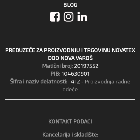
BLOG
PREDUZEĆE ZA PROIZVODNJU I TRGOVINU NOVATEX
DOO NOVA VAROŠ
Matični broj:
20197552
PIB:
104630901
Šifra i naziv delatnosti:
1412
- Proizvodnja radne
odeće
KONTAKT PODACI
Kancelarija i skladište: