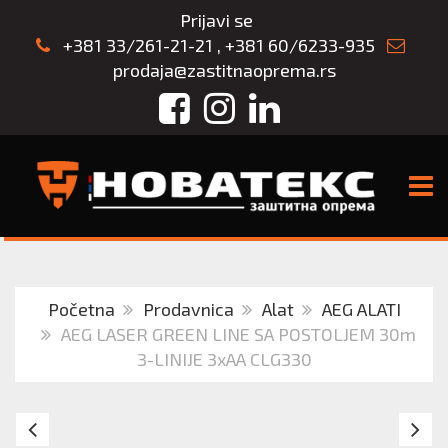
Prijavi se
+381 33/261-21-21
,
+381 60/6233-935
prodaja@zastitnaoprema.rs
Facebook
Instagram
LinkedIn
TOGG
Početna
Prodavnica
Alat
AEG ALATI
AEG LASER GREEN LINE SA POSTOLJEM 30m
3-LINIJE 3xAA CLG330
AEG
A