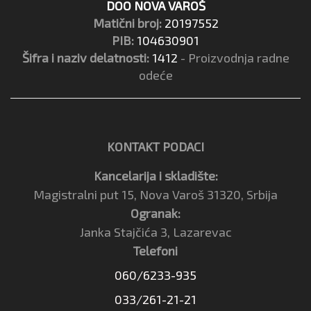
DOO NOVA VAROŠ
Matični broj:
20197552
PIB:
104630901
Šifra i naziv delatnosti:
1412
- Proizvodnja radne
odeće
KONTAKT PODACI
Kancelarija i skladište:
Magistralni put 15, Nova Varoš 31320, Srbija
Ogranak:
Janka Stajčića 3, Lazarevac
Telefoni
060/6233-935
033/261-21-21