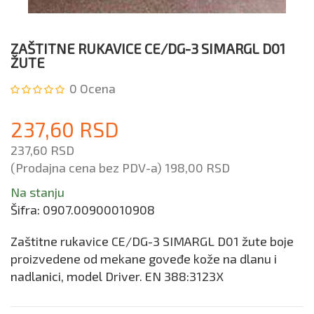
ZAŠTITNE RUKAVICE CE/DG-3 SIMARGL D01
ŽUTE
0
Ocena
237,60 RSD
237,60 RSD
(Prodajna cena bez PDV-a)
198,00 RSD
Na stanju
Šifra:
0907.00900010908
Zaštitne rukavice CE/DG-3 SIMARGL D01 žute boje
proizvedene od mekane goveđe kože na dlanu i
nadlanici, model Driver. EN 388:3123X