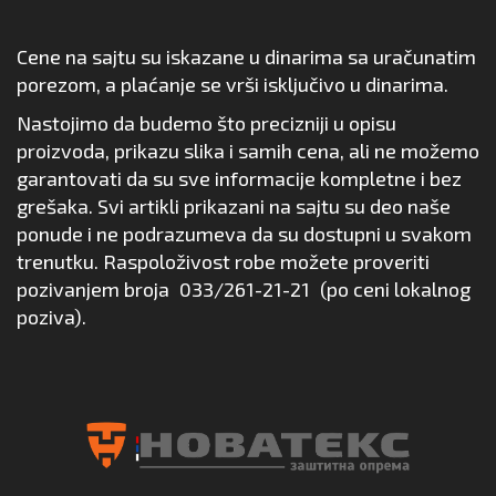
Cene na sajtu su iskazane u dinarima sa uračunatim
porezom, a plaćanje se vrši isključivo u dinarima.
Nastojimo da budemo što precizniji u opisu
proizvoda, prikazu slika i samih cena, ali ne možemo
garantovati da su sve informacije kompletne i bez
grešaka. Svi artikli prikazani na sajtu su deo naše
ponude i ne podrazumeva da su dostupni u svakom
trenutku. Raspoloživost robe možete proveriti
pozivanjem broja
033/261-21-21
(po ceni lokalnog
poziva).