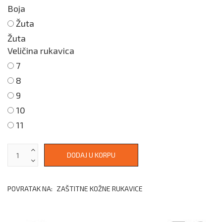
Boja
Žuta
Žuta
Veličina rukavica
7
8
9
10
11
POVRATAK NA:
ZAŠTITNE KOŽNE RUKAVICE