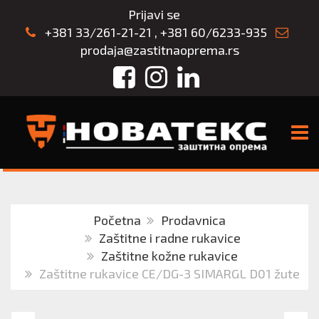
Prijavi se
+381 33/261-21-21
,
+381 60/6233-935
prodaja@zastitnaoprema.rs
Facebook
Instagram
LinkedIn
TOGG
Početna
Prodavnica
Zaštitne i radne rukavice
Zaštitne kožne rukavice
Zaštitne rukavice CE/DG-3 SIMARGL D01 žute