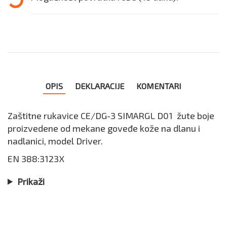
OPIS
DEKLARACIJE
KOMENTARI
Zaštitne rukavice CE/DG-3 SIMARGL D01 žute boje
proizvedene od mekane goveđe kože na dlanu i
nadlanici, model Driver.
EN 388:3123X
Prikaži