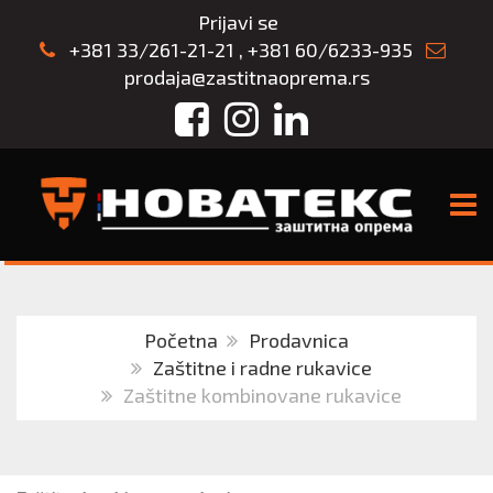
Prijavi se
+381 33/261-21-21
,
+381 60/6233-935
prodaja@zastitnaoprema.rs
Facebook
Instagram
LinkedIn
TOGG
Početna
Prodavnica
Zaštitne i radne rukavice
Zaštitne kombinovane rukavice