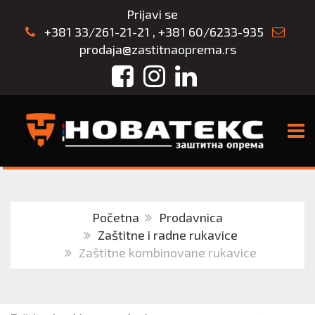
Prijavi se
+381 33/261-21-21
,
+381 60/6233-935
prodaja@zastitnaoprema.rs
Facebook
Instagram
LinkedIn
TOGG
Početna
Prodavnica
Zaštitne i radne rukavice
Zaštitne kombinovane rukavice