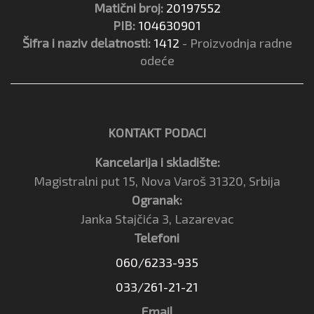
Matični broj:
20197552
PIB:
104630901
Šifra i naziv delatnosti:
1412
- Proizvodnja radne
odeće
KONTAKT PODACI
Kancelarija i skladište:
Magistralni put 15, Nova Varoš 31320, Srbija
Ogranak:
Janka Stajčića 3, Lazarevac
Telefoni
060/6233-935
033/261-21-21
Email