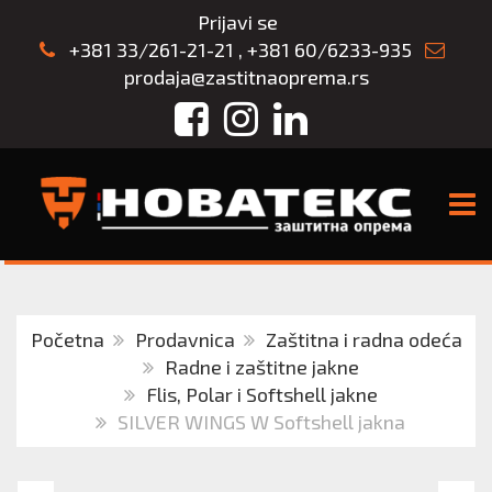
Prijavi se
+381 33/261-21-21
,
+381 60/6233-935
prodaja@zastitnaoprema.rs
Facebook
Instagram
LinkedIn
TOGG
Početna
Prodavnica
Zaštitna i radna odeća
Radne i zaštitne jakne
Flis, Polar i Softshell jakne
SILVER WINGS W Softshell jakna