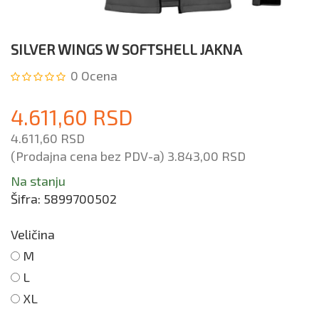
SILVER WINGS W SOFTSHELL JAKNA
0
Ocena
4.611,60 RSD
4.611,60 RSD
(Prodajna cena bez PDV-a)
3.843,00 RSD
Na stanju
Šifra:
5899700502
Veličina
M
L
XL