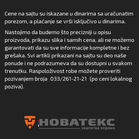
Cene na sajtu su iskazane u dinarima sa uračunatim
porezom, a plaćanje se vrši isključivo u dinarima.
Nastojimo da budemo što precizniji u opisu
proizvoda, prikazu slika i samih cena, ali ne možemo
garantovati da su sve informacije kompletne i bez
grešaka. Svi artikli prikazani na sajtu su deo naše
ponude i ne podrazumeva da su dostupni u svakom
trenutku. Raspoloživost robe možete proveriti
pozivanjem broja
033/261-21-21
(po ceni lokalnog
poziva).