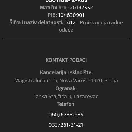
Matični broj:
20197552
PIB:
104630901
Šifra i naziv delatnosti:
1412
- Proizvodnja radne
odeće
KONTAKT PODACI
Kancelarija i skladište:
Magistralni put 15, Nova Varoš 31320, Srbija
Ogranak:
Janka Stajčića 3, Lazarevac
Telefoni
060/6233-935
033/261-21-21