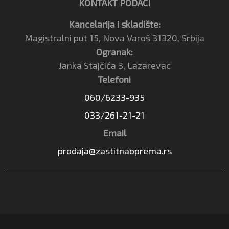
KONTAKT PODACI
Kancelarija i skladište:
Magistralni put 15, Nova Varoš 31320, Srbija
Ogranak:
Janka Stajčića 3, Lazarevac
Telefoni
060/6233-935
033/261-21-21
Email
prodaja@zastitnaoprema.rs