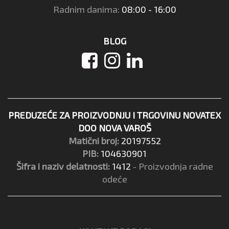
Radnim danima:
08:00 - 16:00
BLOG
PREDUZEĆE ZA PROIZVODNJU I TRGOVINU NOVATEX
DOO NOVA VAROŠ
Matični broj:
20197552
PIB:
104630901
Šifra i naziv delatnosti:
1412
- Proizvodnja radne
odeće