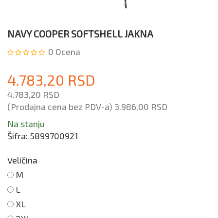
NAVY COOPER SOFTSHELL JAKNA
0
Ocena
4.783,20 RSD
4.783,20 RSD
(Prodajna cena bez PDV-a)
3.986,00 RSD
Na stanju
Šifra:
5899700921
Veličina
M
L
XL