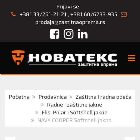
Prijavi se
+381 33/261-21-21
,
+381 60/6233-935
prodaja@zastitnaoprema.rs
Facebook
Instagram
LinkedIn
TOGG
Početna
Prodavnica
Zaštitna i radna odeća
Radne i zaštitne jakne
Flis, Polar i Softshell jakne
NAVY COOPER Softshell jakna