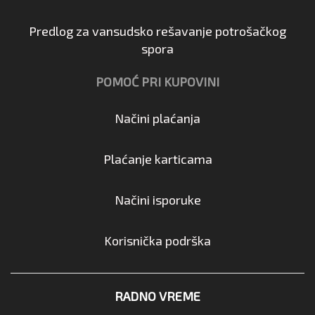
Predlog za vansudsko rešavanje potrošačkog
spora
POMOĆ PRI KUPOVINI
Načini plaćanja
Plaćanje karticama
Načini isporuke
Korisnička podrška
RADNO VREME