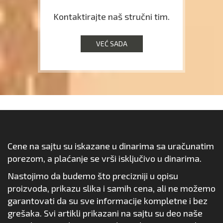
Kontaktirajte naš stručni tim.
VEĆ SADA
Cene na sajtu su iskazane u dinarima sa uračunatim
porezom, a plaćanje se vrši isključivo u dinarima.
Nastojimo da budemo što precizniji u opisu
proizvoda, prikazu slika i samih cena, ali ne možemo
garantovati da su sve informacije kompletne i bez
grešaka. Svi artikli prikazani na sajtu su deo naše