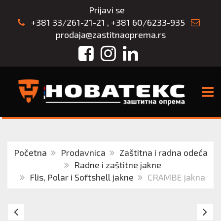
Prijavi se
+381 33/261-21-21
,
+381 60/6233-935
prodaja@zastitnaoprema.rs
Facebook
Instagram
LinkedIn
TOGG
Početna
Prodavnica
Zaštitna i radna odeća
Radne i zaštitne jakne
Flis, Polar i Softshell jakne
CRAMBE jakna
ASPEN
C