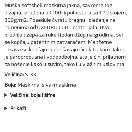
Muška softshell maskirna jakna, savremenog
dizajna, izrađena od 100% poliestera sa TPU slojem,
300g/m2. Poseduje čvrstu kragnu i ojačanja na
ramenima od OXFORD 600D materijala. Dva
prednja džepa za ruke i jedan džep na grudima, svi
se kopčaju patentnim zatvaračem. Manžetne
rukava se kopčaju i podešavaju čičak trakom. Jakna
je paropropusna i vodoodbojna, što je čini prijatnom
za nošenje kako u suvim, tako i u vlažnim uslovima.
Veličina:
S-3XL
Boja:
Maskirna, siva/maskirna
Veličine, boje i šifre
Prikaži