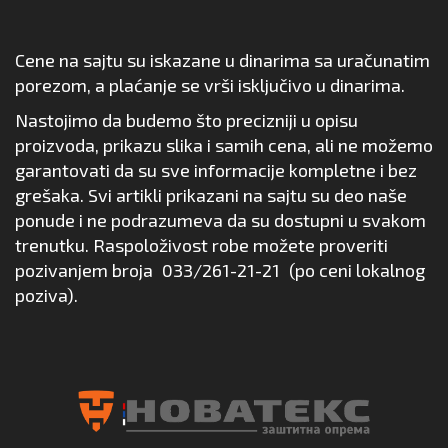
Cene na sajtu su iskazane u dinarima sa uračunatim
porezom, a plaćanje se vrši isključivo u dinarima.
Nastojimo da budemo što precizniji u opisu
proizvoda, prikazu slika i samih cena, ali ne možemo
garantovati da su sve informacije kompletne i bez
grešaka. Svi artikli prikazani na sajtu su deo naše
ponude i ne podrazumeva da su dostupni u svakom
trenutku. Raspoloživost robe možete proveriti
pozivanjem broja
033/261-21-21
(po ceni lokalnog
poziva).