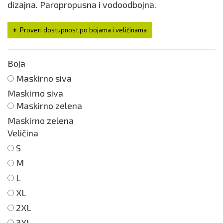
dizajna. Paropropusna i vodoodbojna.
Proveri dostupnost po bojama i veličinama
Boja
Maskirno siva
Maskirno siva
Maskirno zelena
Maskirno zelena
Veličina
S
M
L
XL
2XL
3XL