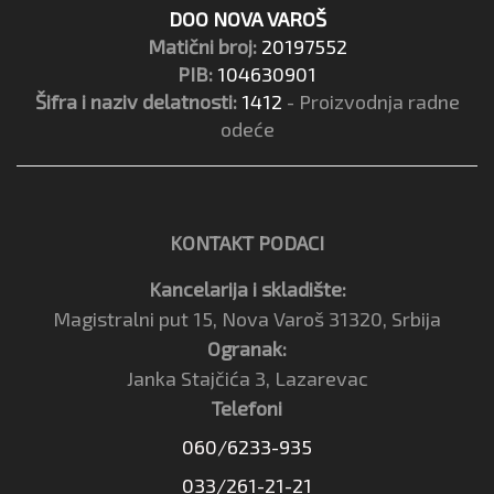
DOO NOVA VAROŠ
Matični broj:
20197552
PIB:
104630901
Šifra i naziv delatnosti:
1412
- Proizvodnja radne
odeće
KONTAKT PODACI
Kancelarija i skladište:
Magistralni put 15, Nova Varoš 31320, Srbija
Ogranak:
Janka Stajčića 3, Lazarevac
Telefoni
060/6233-935
033/261-21-21