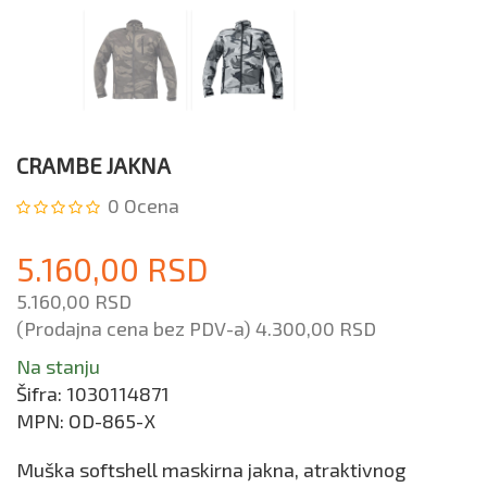
CRAMBE JAKNA
0
Ocena
5.160,00 RSD
5.160,00 RSD
(Prodajna cena bez PDV-a)
4.300,00 RSD
Na stanju
Šifra:
1030114871
MPN:
OD-865-X
Muška softshell maskirna jakna, atraktivnog