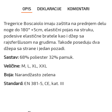
OPIS
DEKLARACIJE
KOMENTARI
Tregerice Boscaiolo imaju zaštita na prednjem delu
noge do 180° +5cm, elastični pojas na struku,
podesive elastične bratele kao i džep sa
rajsferšlusom na grudima. Takođe poseduju dva
džepa sa strane i jedan pozadi.
Sastav:
68% poliester 32% pamuk.
Veličine:
M, L, XL, XXL
Boja:
Narandžasto zelena
Standard:
EN 381-5, CE, kat. III