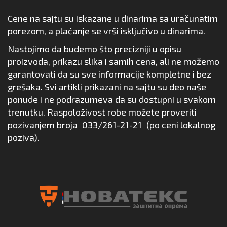
Cene na sajtu su iskazane u dinarima sa uračunatim
porezom, a plaćanje se vrši isključivo u dinarima.
Nastojimo da budemo što precizniji u opisu
proizvoda, prikazu slika i samih cena, ali ne možemo
garantovati da su sve informacije kompletne i bez
grešaka. Svi artikli prikazani na sajtu su deo naše
ponude i ne podrazumeva da su dostupni u svakom
trenutku. Raspoloživost robe možete proveriti
pozivanjem broja
033/261-21-21
(po ceni lokalnog
poziva).