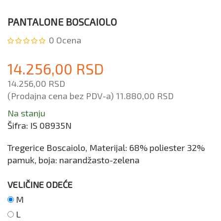
PANTALONE BOSCAIOLO
0
Ocena
14.256,00 RSD
14.256,00 RSD
(Prodajna cena bez PDV-a)
11.880,00 RSD
Na stanju
Šifra:
IS 08935N
Tregerice Boscaiolo, Materijal: 68% poliester 32%
pamuk, boja: narandžasto-zelena
VELIČINE ODEĆE
M
L