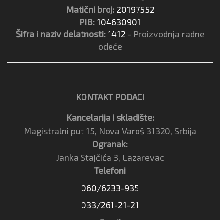
Matični broj:
20197552
PIB:
104630901
Šifra i naziv delatnosti:
1412
- Proizvodnja radne
odeće
KONTAKT PODACI
Kancelarija i skladište:
Magistralni put 15, Nova Varoš 31320, Srbija
Ogranak:
Janka Stajčića 3, Lazarevac
Telefoni
060/6233-935
033/261-21-21