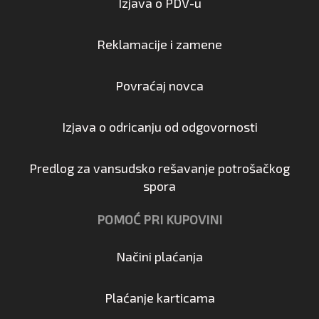
Izjava o PDV-u
Reklamacije i zamene
Povraćaj novca
Izjava o odricanju od odgovornosti
Predlog za vansudsko rešavanje potrošačkog
spora
POMOĆ PRI KUPOVINI
Načini plaćanja
Plaćanje karticama