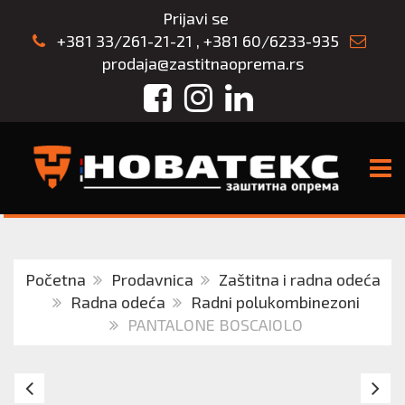
Prijavi se
+381 33/261-21-21
,
+381 60/6233-935
prodaja@zastitnaoprema.rs
Facebook
Instagram
LinkedIn
TOGG
Početna
Prodavnica
Zaštitna i radna odeća
Radna odeća
Radni polukombinezoni
PANTALONE BOSCAIOLO
DX4
C