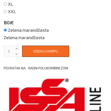
XL
XXL
BOJE
Zelena/narandžasta
Zelena/narandžasta
POVRATAK NA:
RADNI POLUKOMBINEZONI