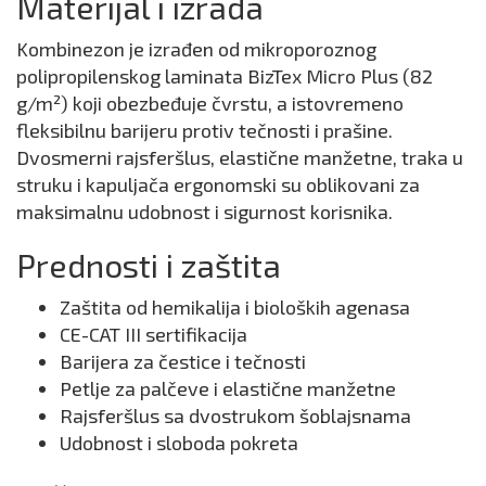
Materijal i izrada
Kombinezon je izrađen od mikroporoznog
polipropilenskog laminata BizTex Micro Plus (82
g/m²) koji obezbeđuje čvrstu, a istovremeno
fleksibilnu barijeru protiv tečnosti i prašine.
Dvosmerni rajsferšlus, elastične manžetne, traka u
struku i kapuljača ergonomski su oblikovani za
maksimalnu udobnost i sigurnost korisnika.
Prednosti i zaštita
Zaštita od hemikalija i bioloških agenasa
CE-CAT III sertifikacija
Barijera za čestice i tečnosti
Petlje za palčeve i elastične manžetne
Rajsferšlus sa dvostrukom šoblajsnama
Udobnost i sloboda pokreta