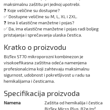
maksimalnu zaštitu pri jednoj upotrebi.
❓ Koje veličine su dostupne?
✅ Dostupne veličine su M, L, XL i 2XL.
❓ Ima li elastične manžetne i pojas?
✅ Da, ima elastične manžetne i pojas radi boljeg
pristajanja i sprečavanja ulaska čestica.
Kratko o proizvodu
BizTex ST70 mikroporozni kombinezon je
visokoefikasna zaštitna odeća namenjena
profesionalcima koji zahtevaju maksimalnu
sigurnost, udobnost i pokretljivost u radu sa
hemikalijama i česticama.
Specifikacija proizvoda
Namena
Zaštita od hemikalija i čestica
BizTex Micro Plus, 82g/m²