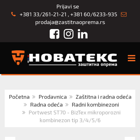
Prijavi se
+381 33/261-21-21
,
+381 60/6233-935
prodaja@zastitnaoprema.rs
Facebook
Instagram
LinkedIn
TOGG
Početna
Prodavnica
Zaštitna i radna odeća
Radna odeća
Radni kombinezoni
Portwest ST70 - BizTex mikroporozni
kombinezon tip 3/4/5/6