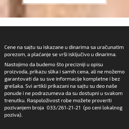
Cene na sajtu su iskazane u dinarima sa uračunatim
porezom, a plaćanje se vrši isključivo u dinarima.
Nastojimo da budemo što precizniji u opisu
proizvoda, prikazu slika i samih cena, ali ne možemo
garantovati da su sve informacije kompletne i bez
grešaka. Svi artikli prikazani na sajtu su deo naše
ponude i ne podrazumeva da su dostupni u svakom
trenutku. Raspoloživost robe možete proveriti
pozivanjem broja
033/261-21-21
(po ceni lokalnog
poziva).