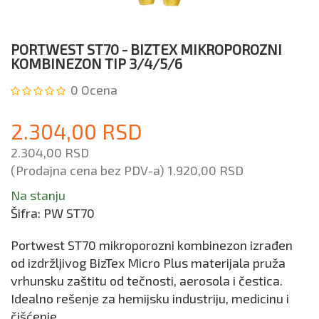
PORTWEST ST70 - BIZTEX MIKROPOROZNI
KOMBINEZON TIP 3/4/5/6
0
Ocena
2.304,00 RSD
2.304,00 RSD
(Prodajna cena bez PDV-a)
1.920,00 RSD
Na stanju
Šifra:
PW ST70
Portwest ST70 mikroporozni kombinezon izrađen
od izdržljivog BizTex Micro Plus materijala pruža
vrhunsku zaštitu od tečnosti, aerosola i čestica.
Idealno rešenje za hemijsku industriju, medicinu i
čišćenje.