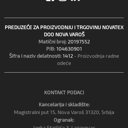
PREDUZEĆE ZA PROIZVODNJU I TRGOVINU NOVATEX
DOO NOVA VAROŠ
Matični broj:
20197552
PIB:
104630901
Šifra i naziv delatnosti:
1412
- Proizvodnja radne
odeće
KONTAKT PODACI
Kancelarija i skladište:
Magistralni put 15, Nova Varoš 31320, Srbija
Ogranak:
Janka Stajčića 3, Lazarevac