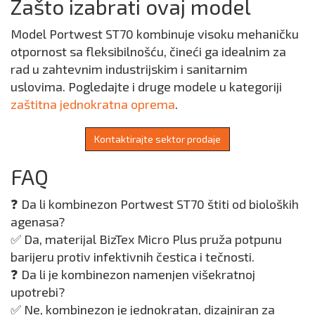
Zašto izabrati ovaj model
Model Portwest ST70 kombinuje visoku mehaničku
otpornost sa fleksibilnošću, čineći ga idealnim za
rad u zahtevnim industrijskim i sanitarnim
uslovima. Pogledajte i druge modele u kategoriji
zaštitna jednokratna oprema
.
Kontaktirajte sektor prodaje
FAQ
❓ Da li kombinezon Portwest ST70 štiti od bioloških
agenasa?
✅ Da, materijal BizTex Micro Plus pruža potpunu
barijeru protiv infektivnih čestica i tečnosti.
❓ Da li je kombinezon namenjen višekratnoj
upotrebi?
✅ Ne, kombinezon je jednokratan, dizajniran za