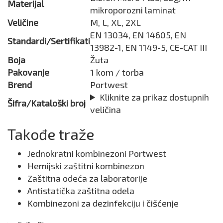
Materijal
mikroporozni laminat
Veličine
M, L, XL, 2XL
EN 13034, EN 14605, EN
Standardi/Sertifikati
13982-1, EN 1149-5, CE-CAT III
Boja
Žuta
Pakovanje
1 kom / torba
Brend
Portwest
Kliknite za prikaz dostupnih
Šifra/Kataloški broj
veličina
Takođe traže
Jednokratni kombinezoni Portwest
Hemijski zaštitni kombinezon
Zaštitna odeća za laboratorije
Antistatička zaštitna odela
Kombinezoni za dezinfekciju i čišćenje