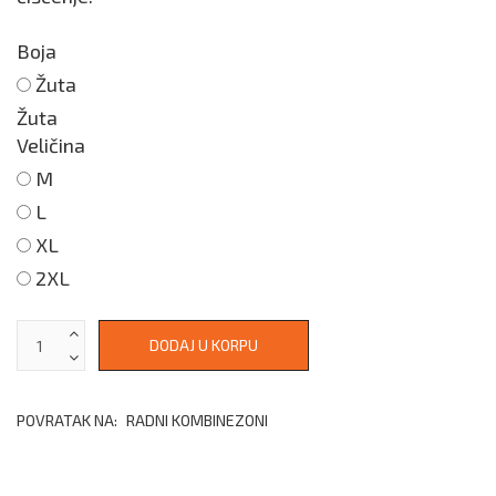
Boja
Žuta
Žuta
Veličina
M
L
XL
2XL
POVRATAK NA:
RADNI KOMBINEZONI