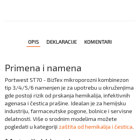
OPIS
DEKLARACIJE
KOMENTARI
Primena i namena
Portwest ST70 - BizTex mikroporozni kombinezon
tip 3/4/5/6 namenjen je za upotrebu u okruženjima
gde postoji rizik od prskanja hemikalija, infektivnih
agenasa i čestica prašine. Idealan je za hemijsku
industriju, farmaceutske pogone, bolnice i servisne
delatnosti. Više o srodnim modelima možete
pogledati u kategoriji
zaštita od hemikalija i čestica
.