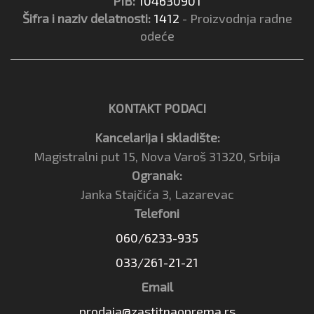
PIB:
104630901
Šifra i naziv delatnosti:
1412
- Proizvodnja radne
odeće
KONTAKT PODACI
Kancelarija i skladište:
Magistralni put 15, Nova Varoš 31320, Srbija
Ogranak:
Janka Stajčića 3, Lazarevac
Telefoni
060/6233-935
033/261-21-21
Email
prodaja@zastitnaoprema.rs