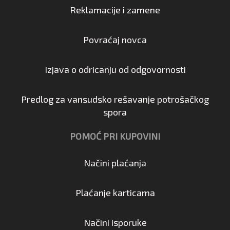
Reklamacije i zamene
Povraćaj novca
Izjava o odricanju od odgovornosti
Predlog za vansudsko rešavanje potrošačkog
spora
POMOĆ PRI KUPOVINI
Načini plaćanja
Plaćanje karticama
Načini isporuke