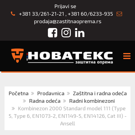
Prijavi se
+381 33/261-21-21
,
+381 60/6233-935
prodaja@zastitnaoprema.rs
Facebook
Instagram
LinkedIn
TOGG
Početna
Prodavnica
Zaštitna i radna odeća
Radna odeća
Radni kombinezoni
Kombinezon 2000 Standard model 111 (Type
5, Type 6, EN1073-2, EN1149-5, EN14126, Cat III) -
Ansell