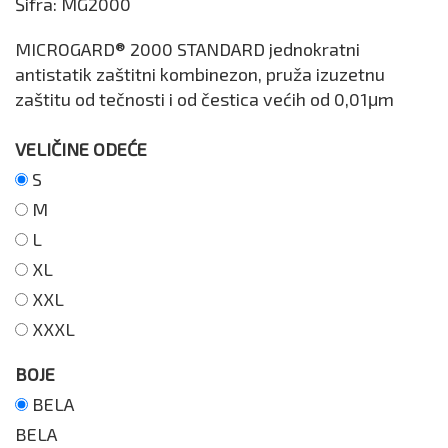
Šifra:
MG2000
MICROGARD® 2000 STANDARD jednokratni
antistatik zaštitni kombinezon, pruža izuzetnu
zaštitu od tečnosti i od čestica većih od 0,01μm
VELIČINE ODEĆE
S
M
L
XL
XXL
XXXL
BOJE
BELA
BELA