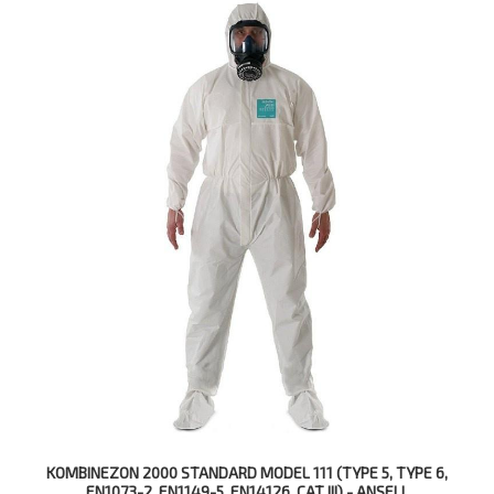
KOMBINEZON 2000 STANDARD MODEL 111 (TYPE 5, TYPE 6,
EN1073-2, EN1149-5, EN14126, CAT III) - ANSELL