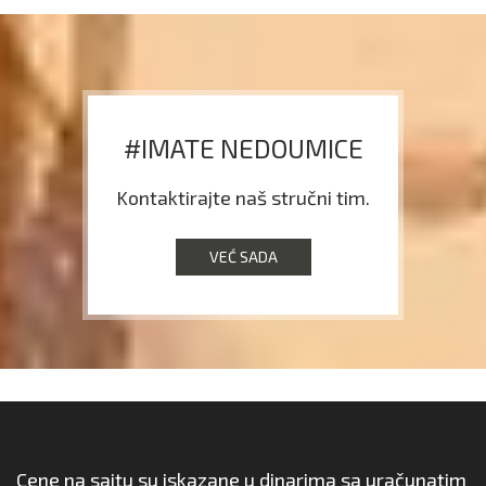
#IMATE NEDOUMICE
Kontaktirajte naš stručni tim.
VEĆ SADA
Cene na sajtu su iskazane u dinarima sa uračunatim