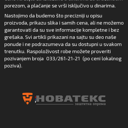
porezom, a plaćanje se vrši isključivo u dinarima.
Nastojimo da budemo što precizniji u opisu
proizvoda, prikazu slika i samih cena, ali ne možemo
garantovati da su sve informacije kompletne i bez
grešaka. Svi artikli prikazani na sajtu su deo naše
ponude i ne podrazumeva da su dostupni u svakom
trenutku. Raspoloživost robe možete proveriti
pozivanjem broja
033/261-21-21
(po ceni lokalnog
poziva).