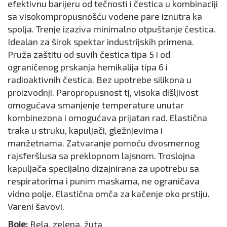
efektivnu barijeru od tečnosti i čestica u kombinaciji
sa visokompropusnošću vodene pare iznutra ka
spolja. Trenje izaziva minimalno otpuštanje čestica.
Idealan za širok spektar industrijskih primena.
Pruža zaštitu od suvih čestica tipa 5 i od
ograničenog prskanja hemikalija tipa 6 i
radioaktivnih čestica. Bez upotrebe silikona u
proizvodnji. Paropropusnost tj, visoka dišljivost
omogućava smanjenje temperature unutar
kombinezona i omogućava prijatan rad. Elastična
traka u struku, kapuljači, gležnjevima i
manžetnama. Zatvaranje pomoću dvosmernog
rajsferšlusa sa preklopnom lajsnom. Troslojna
kapuljača specijalno dizajnirana za upotrebu sa
respiratorima i punim maskama, ne ograničava
vidno polje. Elastična omča za kačenje oko prstiju.
Vareni šavovi.
Boje:
Bela, zelena, žuta