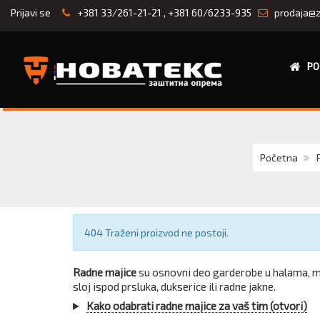
Prijavi se
+381 33/261-21-21
,
+381 60/6233-935
prodaja@z
PO
Početna
Obaveštenje
404 Traženi proizvod ne postoji.
Radne majice
su osnovni deo garderobe u halama, mag
sloj ispod prsluka, dukserice ili radne jakne.
Kako odabrati radne majice za vaš tim (otvori)