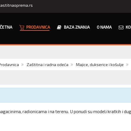
astitnaoprema.rs
ČETNA
PRODAVNICA
BAZA ZNANJA
O NAMA
KO
Prodavnica
Zaštitna i radna odeća
Majice, dukserice i košulje
acinima, radionicama i na terenu. U ponudi su modeli kratkih i dugi