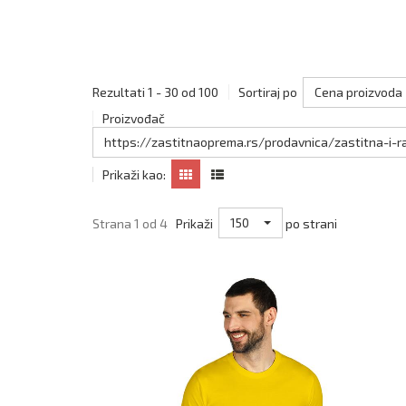
Cena proizvoda
Rezultati 1 - 30 od 100
Sortiraj po
Proizvođač
https://zastitnaoprema.rs/prodavnica/zastitna-i-
Prikaži kao:
150
Strana 1 od 4
Prikaži
po strani