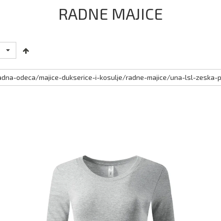
RADNE MAJICE
radna-odeca/majice-dukserice-i-kosulje/radne-majice/una-lsl-zeska-