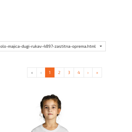
polo-majica-dugi-rukav-4897-zastitna-oprema.html
«
‹
1
2
3
4
›
»