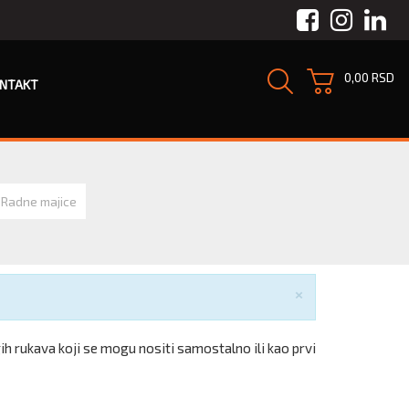
Facebook
Instagra
Link
0,00 RSD
NTAKT
Radne majice
Zatvori
×
h rukava koji se mogu nositi samostalno ili kao prvi