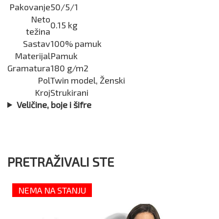
Pakovanje
50/5/1
Neto
0.15 kg
težina
Sastav
100% pamuk
Materijal
Pamuk
Gramatura
180 g/m2
Pol
Twin model, Ženski
Kroj
Strukirani
Veličine, boje i šifre
PRETRAŽIVALI STE
NEMA NA STANJU