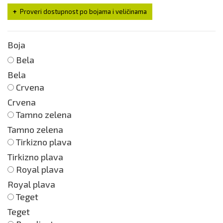
Proveri dostupnost po bojama i veličinama
Boja
Bela
Bela
Crvena
Crvena
Tamno zelena
Tamno zelena
Tirkizno plava
Tirkizno plava
Royal plava
Royal plava
Teget
Teget