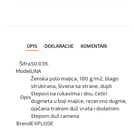
OPIS
DEKLARACIJE
KOMENTARI
Šifra
50.039.
Model
UNA
Ženska polo majica, 180 g/m2, blago
strukirana, šivena sa strane, dupli
štepovi na rukavima i dnu, četiri
Opis
dugmeta u boji majice, rezervno dugme,
ojačana trakom duž vrata i dodatnim
štepom duž ramena
Brend
EXPLODE