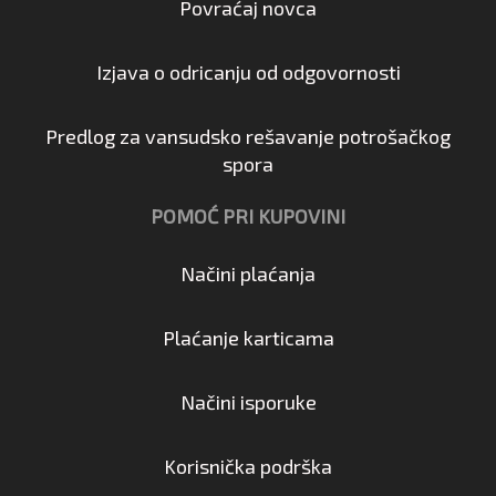
Povraćaj novca
Izjava o odricanju od odgovornosti
Predlog za vansudsko rešavanje potrošačkog
spora
POMOĆ PRI KUPOVINI
Načini plaćanja
Plaćanje karticama
Načini isporuke
Korisnička podrška