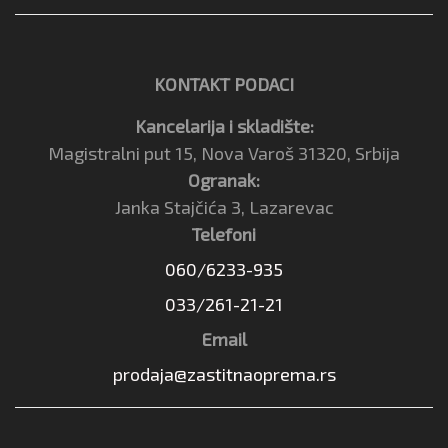
KONTAKT PODACI
Kancelarija i skladište:
Magistralni put 15, Nova Varoš 31320, Srbija
Ogranak:
Janka Stajčića 3, Lazarevac
Telefoni
060/6233-935
033/261-21-21
Email
prodaja@zastitnaoprema.rs