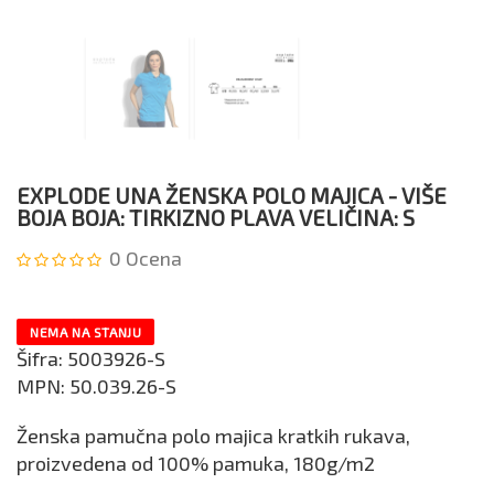
EXPLODE UNA ŽENSKA POLO MAJICA - VIŠE
BOJA BOJA: TIRKIZNO PLAVA VELIČINA: S
0
Ocena
NEMA NA STANJU
Šifra:
5003926-S
MPN:
50.039.26-S
Ženska pamučna polo majica kratkih rukava,
proizvedena od 100% pamuka, 180g/m2