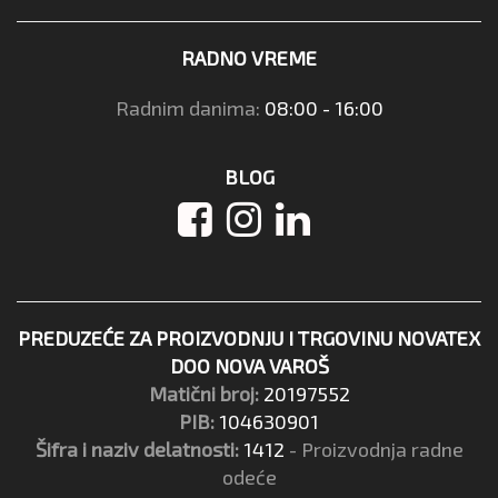
RADNO VREME
Radnim danima:
08:00 - 16:00
BLOG
PREDUZEĆE ZA PROIZVODNJU I TRGOVINU NOVATEX
DOO NOVA VAROŠ
Matični broj:
20197552
PIB:
104630901
Šifra i naziv delatnosti:
1412
- Proizvodnja radne
odeće