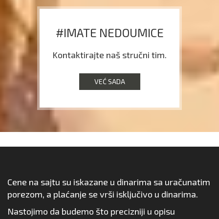
#IMATE NEDOUMICE
Kontaktirajte naš stručni tim.
VEĆ SADA
Cene na sajtu su iskazane u dinarima sa uračunatim
porezom, a plaćanje se vrši isključivo u dinarima.
Nastojimo da budemo što precizniji u opisu