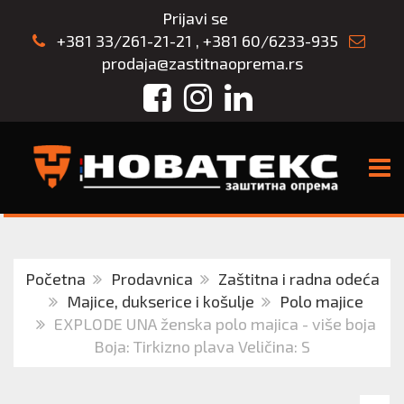
Prijavi se
+381 33/261-21-21
,
+381 60/6233-935
prodaja@zastitnaoprema.rs
Facebook
Instagram
LinkedIn
TOGG
Početna
Prodavnica
Zaštitna i radna odeća
Majice, dukserice i košulje
Polo majice
EXPLODE UNA ženska polo majica - više boja
Boja: Tirkizno plava Veličina: S