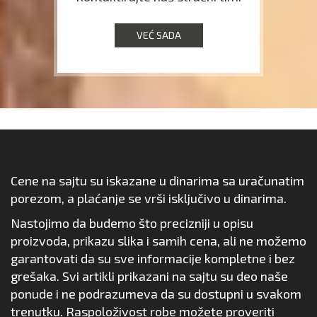
VEĆ SADA
Cene na sajtu su iskazane u dinarima sa uračunatim
porezom, a plaćanje se vrši isključivo u dinarima.
Nastojimo da budemo što precizniji u opisu
proizvoda, prikazu slika i samih cena, ali ne možemo
garantovati da su sve informacije kompletne i bez
grešaka. Svi artikli prikazani na sajtu su deo naše
ponude i ne podrazumeva da su dostupni u svakom
trenutku. Raspoloživost robe možete proveriti