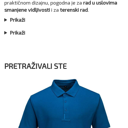
praktičnom dizajnu, pogodna je za
rad u uslovima
smanjene vidljivosti
i za
terenski rad
.
Prikaži
Prikaži
PRETRAŽIVALI STE