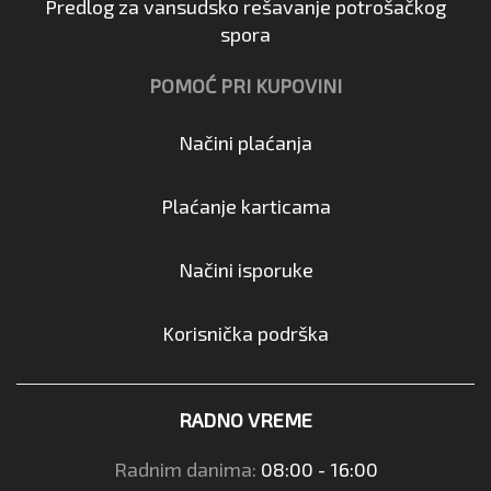
Predlog za vansudsko rešavanje potrošačkog
spora
POMOĆ PRI KUPOVINI
Načini plaćanja
Plaćanje karticama
Načini isporuke
Korisnička podrška
RADNO VREME
Radnim danima:
08:00 - 16:00