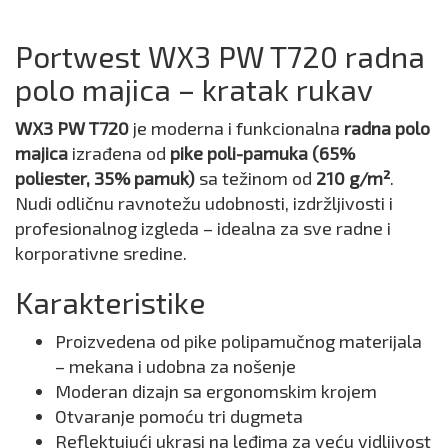
Portwest WX3 PW T720 radna
polo majica – kratak rukav
WX3 PW T720
je moderna i funkcionalna
radna polo
majica
izrađena od
pike poli-pamuka (65%
poliester, 35% pamuk)
sa težinom od
210 g/m²
.
Nudi odličnu ravnotežu udobnosti, izdržljivosti i
profesionalnog izgleda – idealna za sve radne i
korporativne sredine.
Karakteristike
Proizvedena od pike polipamučnog materijala
– mekana i udobna za nošenje
Moderan dizajn sa ergonomskim krojem
Otvaranje pomoću tri dugmeta
Reflektujući ukrasi na leđima za veću vidljivost