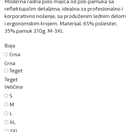
Moderna radna polo majica od poli-pamuka sa
reflektujućim detaljima, idealna za profesionalno i
korporativno nošenje, sa produženim leđnim delom
i ergonomskim krojem. Materijal: 65% poliester,
35% pamuk 210g, M-3XL
Boja
Crna
Crna
Teget
Teget
Veličina
S
M
L
XL
2XL