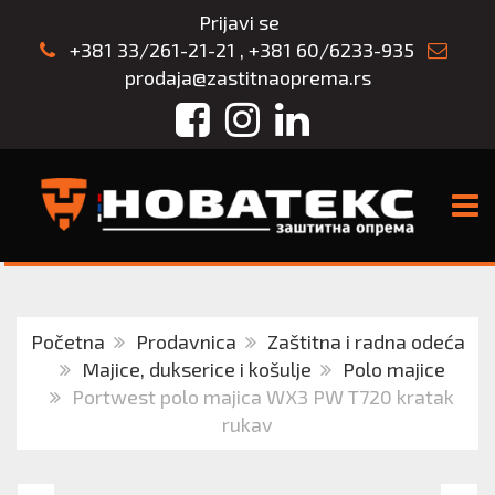
Prijavi se
+381 33/261-21-21
,
+381 60/6233-935
prodaja@zastitnaoprema.rs
Facebook
Instagram
LinkedIn
TOGG
Početna
Prodavnica
Zaštitna i radna odeća
Majice, dukserice i košulje
Polo majice
Portwest polo majica WX3 PW T720 kratak
rukav