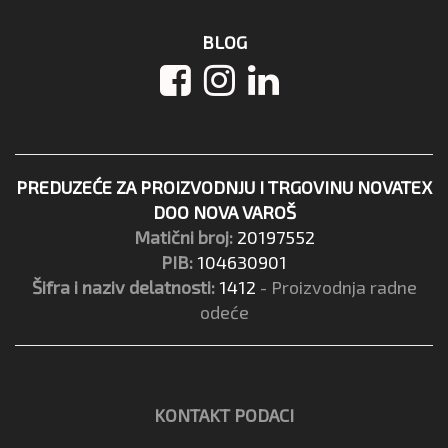
BLOG
PREDUZEĆE ZA PROIZVODNJU I TRGOVINU NOVATEX
DOO NOVA VAROŠ
Matični broj:
20197552
PIB:
104630901
Šifra i naziv delatnosti:
1412
- Proizvodnja radne
odeće
KONTAKT PODACI