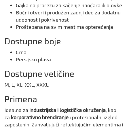
Gajka na prorezu za kačenje naočara ili olovke
Bočni otvori i produžen zadnji deo za dodatnu
udobnost i pokrivenost
Proštepana na svim mestima opterećenja
Dostupne boje
Crna
Persijsko plava
Dostupne veličine
M, L, XL, XXL, XXXL
Primena
Idealna za
industrijska i logistička okruženja
, kao i
za
korporativno brendiranje
i profesionalni izgled
zaposlenih. Zahvaljujući reflektujućim elementima i