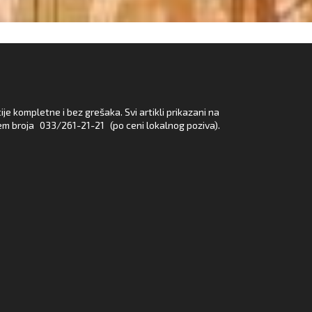
e kompletne i bez grešaka. Svi artikli prikazani na
em broja
033/261-21-21
(po ceni lokalnog poziva).