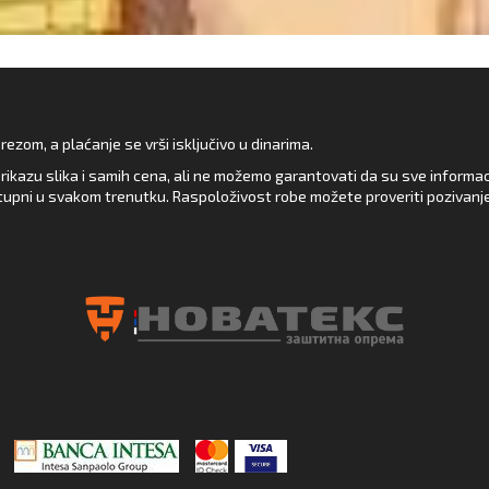
zom, a plaćanje se vrši isključivo u dinarima.
rikazu slika i samih cena, ali ne možemo garantovati da su sve informacij
upni u svakom trenutku. Raspoloživost robe možete proveriti pozivanj