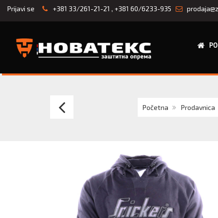
Prijavi se
+381 33/261-21-21
,
+381 60/6233-935
prodaja@z
PO
Multinorm
Početna
Prodavnica
potkošulja
COFRA
FIREPROOF