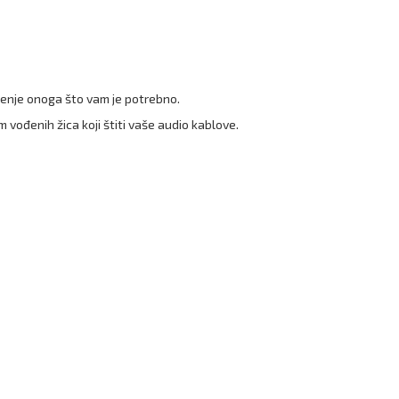
šenje onoga što vam je potrebno.
ođenih žica koji štiti vaše audio kablove.