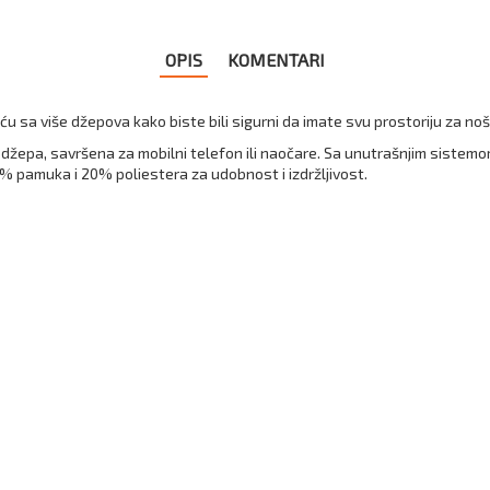
OPIS
KOMENTARI
 sa više džepova kako biste bili sigurni da imate svu prostoriju za no
epa, savršena za mobilni telefon ili naočare. Sa unutrašnjim sistemom v
0% pamuka i 20% poliestera za udobnost i izdržljivost.