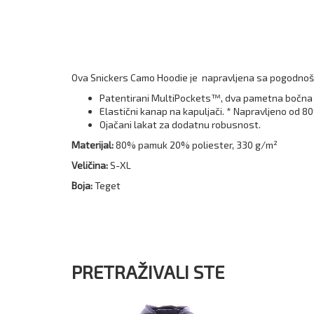
Ova Snickers Camo Hoodie je napravljena sa pogodnošću
Patentirani MultiPockets™, dva pametna bočna dž
Elastični kanap na kapuljači. * Napravljeno od 8
Ojačani lakat za dodatnu robusnost.
Materijal:
80% pamuk 20% poliester, 330 g/m²
Veličina:
S-XL
Boja:
Teget
PRETRAŽIVALI STE