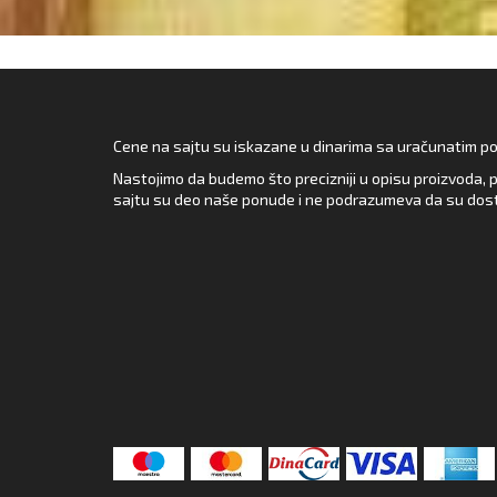
Cene na sajtu su iskazane u dinarima sa uračunatim pore
Nastojimo da budemo što precizniji u opisu proizvoda, p
sajtu su deo naše ponude i ne podrazumeva da su dost