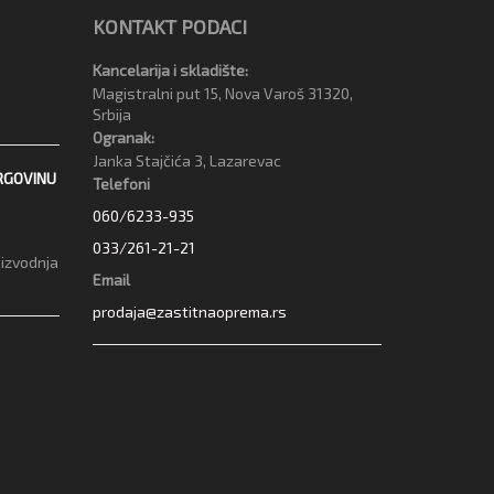
KONTAKT PODACI
Kancelarija i skladište:
Magistralni put 15, Nova Varoš 31320,
Srbija
Ogranak:
Janka Stajčića 3, Lazarevac
RGOVINU
Telefoni
060/6233-935
033/261-21-21
oizvodnja
Email
prodaja@zastitnaoprema.rs