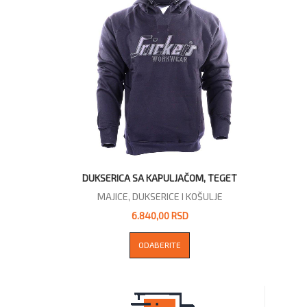
DUKSERICA SA KAPULJAČOM, TEGET
MAJICE, DUKSERICE I KOŠULJE
6.840,00 RSD
ODABERITE