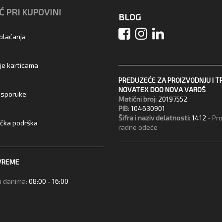
 PRI KUPOVINI
BLOG
 plaćanja
je karticama
PREDUZEĆE ZA PROIZVODNJU I T
NOVATEX DOO NOVA VAROŠ
 isporuke
Matični broj:
20197552
PIB:
104630901
Šifra i naziv delatnosti:
1412
- Pr
ička podrška
radne odeće
VREME
 danima:
08:00 - 16:00