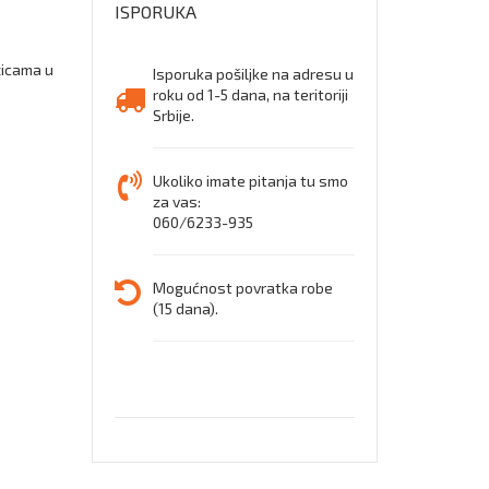
ISPORUKA
zicama u
Isporuka pošiljke na adresu u
roku od 1-5 dana, na teritoriji
Srbije.
Ukoliko imate pitanja tu smo
za vas:
060/6233-935
Mogućnost povratka robe
(15 dana).