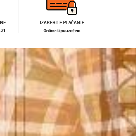
INE
IZABERITE PLAĆANJE
-21
Online ili pouzećem