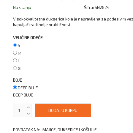
Na stanju
Šifra:
SN2824
Visokokvalitetna dukserica koja je napravljena sa podesivim ve
kapuljači radi bolje praktičnosti
VELIČINE ODEĆE
S
M
L
XL
BOJE
DEEP BLUE
DEEP BLUE
POVRATAK NA:
MAJICE, DUKSERICE I KOŠULJE