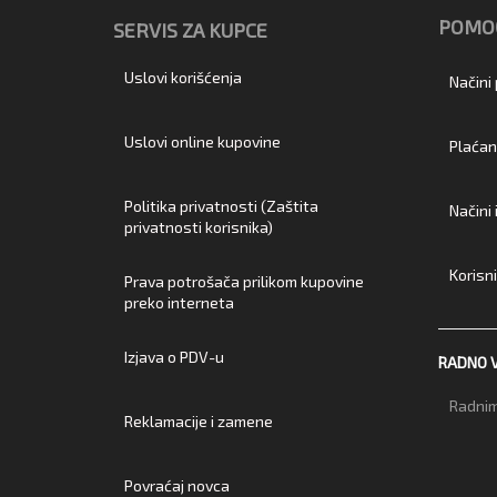
POMOĆ
SERVIS ZA KUPCE
Uslovi korišćenja
Načini
Uslovi online kupovine
Plaćan
Politika privatnosti (Zaštita
Načini
privatnosti korisnika)
Korisn
Prava potrošača prilikom kupovine
preko interneta
Izjava o PDV-u
RADNO 
Radnim
Reklamacije i zamene
Povraćaj novca