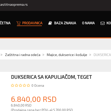
astitnaoprema.rs
ČETNA
PRODAVNICA
BAZA ZNANJA
O NAMA
KO
Zaštitna i radna odeća
Majice, dukserice i košulje
DUKSERICA
DUKSERICA SA KAPULJAČOM, TEGET
0
Ocena
6.840,00 RSD
6.840,00 RSD
(Prodajna cena bez PDV-a)
5.700,00 RSD