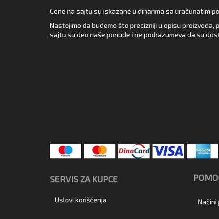
Cene na sajtu su iskazane u dinarima sa uračunatim pore
Nastojimo da budemo što precizniji u opisu proizvoda, p
sajtu su deo naše ponude i ne podrazumeva da su dost
POMOĆ
SERVIS ZA KUPCE
Uslovi korišćenja
Načini