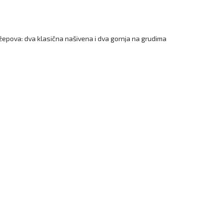
epova: dva klasična našivena i dva gornja na grudima