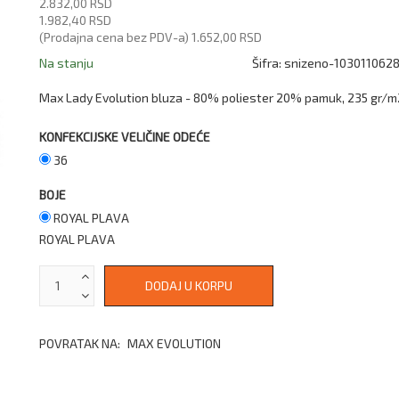
2.832,00 RSD
1.982,40 RSD
(Prodajna cena bez PDV-a)
1.652,00 RSD
Na stanju
Šifra:
snizeno-103011062
Max Lady Evolution bluza - 80% poliester 20% pamuk, 235 gr/m
KONFEKCIJSKE VELIČINE ODEĆE
36
BOJE
ROYAL PLAVA
ROYAL PLAVA
POVRATAK NA:
MAX EVOLUTION