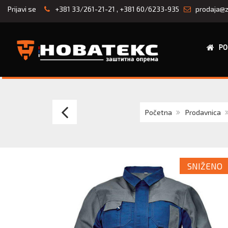
Prijavi se
+381 33/261-21-21
,
+381 60/6233-935
prodaja@z
PO
CERVA
Početna
Prodavnica
MAX
EVOLUTION
SNIŽENO
pantalone