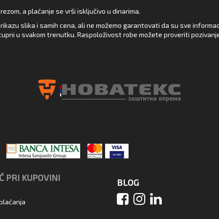
zom, a plaćanje se vrši isključivo u dinarima.
rikazu slika i samih cena, ali ne možemo garantovati da su sve informacij
upni u svakom trenutku. Raspoloživost robe možete proveriti pozivanj
 PRI KUPOVINI
BLOG
 plaćanja