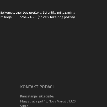
e kompletne i bez grešaka. Svi artikli prikazani na
em broja
033/261-21-21
(po ceni lokalnog poziva).
KONTAKT PODACI
Kancelarija i skladište:
Magistralni put 15, Nova Varoš 31320,
Srbija