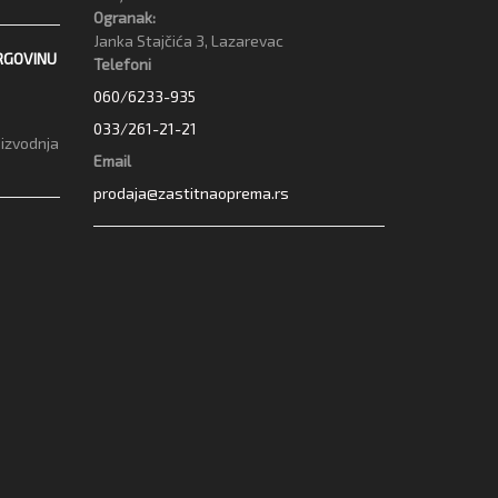
Ogranak:
Janka Stajčića 3, Lazarevac
RGOVINU
Telefoni
060/6233-935
033/261-21-21
oizvodnja
Email
prodaja@zastitnaoprema.rs