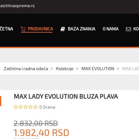
astitnaoprema.rs
ČETNA
PRODAVNICA
BAZA ZNANJA
O NAMA
KO
Zaštitna i radna odeća
Kolekcije
MAX EVOLUTION
MAX LAD
MAX LADY EVOLUTION BLUZA PLAVA
0
Ocena
2.832,00 RSD
1.982,40 RSD