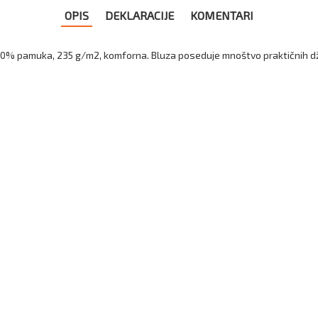
OPIS
DEKLARACIJE
KOMENTARI
20% pamuka, 235 g/m2, komforna. Bluza poseduje mnoštvo praktičnih dž