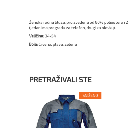
Ženska radna bluza, proizvedena od 80% poliestera i 
(jedan ima pregradu za telefon, drugi za olovku).
Veličina:
34-54
Boja:
Crvena, plava, zelena
PRETRAŽIVALI STE
SNIŽENO