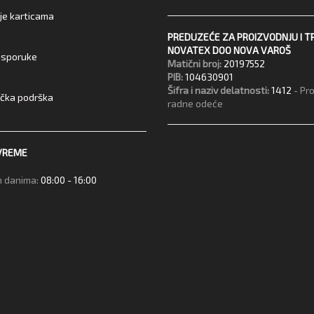
je karticama
PREDUZEĆE ZA PROIZVODNJU I T
NOVATEX DOO NOVA VAROŠ
 isporuke
Matični broj:
20197552
PIB:
104630901
Šifra i naziv delatnosti:
1412
- Pr
ička podrška
radne odeće
VREME
 danima:
08:00 - 16:00