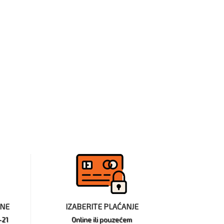
INE
IZABERITE PLAĆANJE
-21
Online ili pouzećem