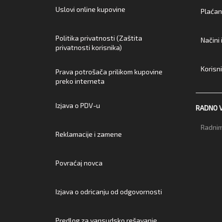
Uslovi online kupovine
Plaćan
Politika privatnosti (Zaštita
Načini
privatnosti korisnika)
Korisn
Prava potrošača prilikom kupovine
preko interneta
Izjava o PDV-u
RADNO 
Radnim
Reklamacije i zamene
Povraćaj novca
Izjava o odricanju od odgovornosti
Predlog za vansudsko rešavanje