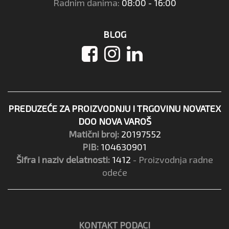
Radnim danima:
08:00 - 16:00
BLOG
PREDUZEĆE ZA PROIZVODNJU I TRGOVINU NOVATEX
DOO NOVA VAROŠ
Matični broj:
20197552
PIB:
104630901
Šifra i naziv delatnosti:
1412
- Proizvodnja radne
odeće
KONTAKT PODACI