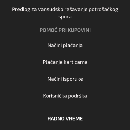
Predlog za vansudsko rešavanje potrošačkog
spora
POMOĆ PRI KUPOVINI
Načini plaćanja
Plaćanje karticama
Načini isporuke
Korisnička podrška
RADNO VREME