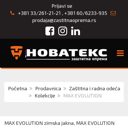
Prijavi se
+381 33/261-21-21
,
+381 60/6233-935
prodaja@zastitnaoprema.rs
Facebook
Instagram
LinkedIn
TOGG
Početna
Prodavnica
Zaštitna i radna odeća
Kolekcije
MAX EVOLUTION
MAX EVOLUTION zimska jakna, MAX EVOLUTION