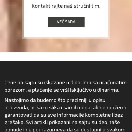
Kontaktirajte naš stručni tim.
VEĆ SADA
Cene na sajtu su iskazane u dinarima sa uračunatim
porezom, a plaćanje se vrši isključivo u dinarima.
Nastojimo da budemo što precizniji u opisu
proizvoda, prikazu slika i samih cena, ali ne možemo
garantovati da su sve informacije kompletne i bez
grešaka. Svi artikli prikazani na sajtu su deo naše
ponude i ne podrazumeva da su dostupni u svakom