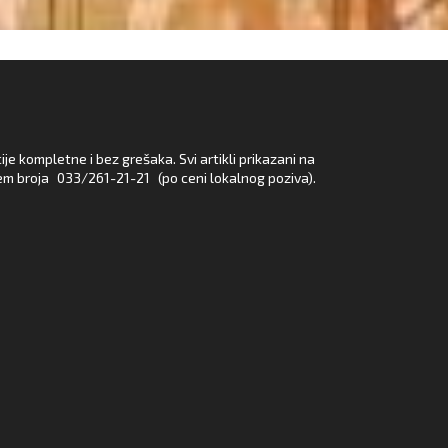
e kompletne i bez grešaka. Svi artikli prikazani na
em broja
033/261-21-21
(po ceni lokalnog poziva).