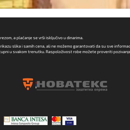
zom, a plaćanje se vrši isključivo u dinarima.
rikazu slika i samih cena, ali ne možemo garantovati da su sve informacij
upni u svakom trenutku. Raspoloživost robe možete proveriti pozivanj