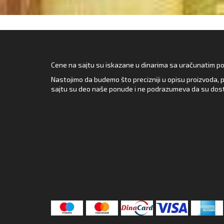
Cene na sajtu su iskazane u dinarima sa uračunatim pore
Nastojimo da budemo što precizniji u opisu proizvoda, p
sajtu su deo naše ponude i ne podrazumeva da su dost