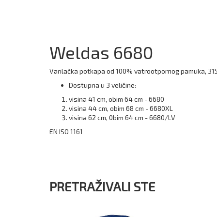
Weldas 6680
Varilačka potkapa od 100% vatrootpornog pamuka, 315
Dostupna u 3 veličine:
visina 41 cm, obim 64 cm - 6680
visina 44 cm, obim 68 cm - 6680XL
visina 62 cm, 0bim 64 cm - 6680/LV
EN ISO 1161
PRETRAŽIVALI STE