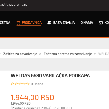
astitnaoprema.rs
ČETNA
PRODAVNICA
BAZA ZNANJA
O NAMA
KO
Zaštita za zavarivanje
Zaštitna oprema za zavarivanje
WELDAS
WELDAS 6680 VARILAČKA PODKAPA
0
Ocena
1.944,00 RSD
1.944,00 RSD
(Prodajna cena bez PDV-a)
1.620,00 RSD