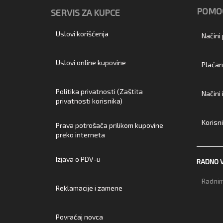
POMOĆ
SERVIS ZA KUPCE
Uslovi korišćenja
Načini
Uslovi online kupovine
Plaćan
Politika privatnosti (Zaštita
Načini
privatnosti korisnika)
Korisn
Prava potrošača prilikom kupovine
preko interneta
Izjava o PDV-u
RADNO 
Radnim
Reklamacije i zamene
Povraćaj novca