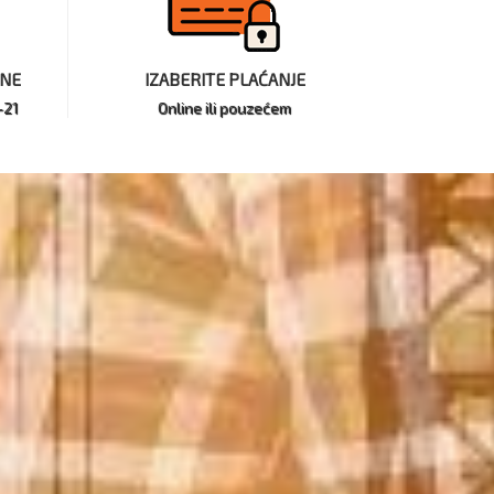
INE
IZABERITE PLAĆANJE
-21
Online ili pouzećem