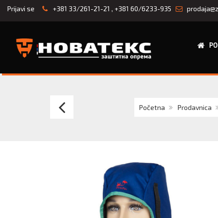
Prijavi se
+381 33/261-21-21
,
+381 60/6233-935
prodaja@z
PO
Kamašne
Početna
Prodavnica
za
zavarivanje
RHINO