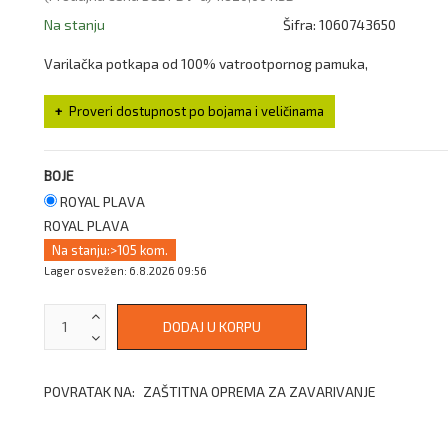
Na stanju
Šifra:
1060743650
Varilačka potkapa od 100% vatrootpornog pamuka,
Proveri dostupnost po bojama i veličinama
BOJE
ROYAL PLAVA
ROYAL PLAVA
Na stanju:
>105 kom.
Lager osvežen: 6.8.2026 09:56
POVRATAK NA:
ZAŠTITNA OPREMA ZA ZAVARIVANJE