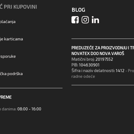
 PRI KUPOVINI
BLOG
 plaćanja
je karticama
PREDUZEĆE ZA PROIZVODNJU I T
NOVATEX DOO NOVA VAROŠ
 isporuke
Matični broj:
20197552
PIB:
104630901
Šifra i naziv delatnosti:
1412
- Pr
ička podrška
radne odeće
VREME
 danima:
08:00 - 16:00