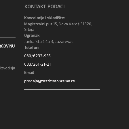
KONTAKT PODACI
Kancelarija i skladište:
Magistralni put 15, Nova Varoš 31320,
Srbija
Ogranak:
Janka Stajčića 3, Lazarevac
RGOVINU
Telefoni
060/6233-935
033/261-21-21
oizvodnja
Email
prodaja@zastitnaoprema.rs