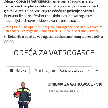
Odeljak
odeća za vatrogasce
namenjen je kupovini jakni,
pantalona, kompleta odela za vatrogasce i podkapa za zaštitu
glave i vrata. Ovde poručujete
odeću za gašenje požara i
intervencije
za profesionalne i dobrovoljne vatrogasce,
industrijske timove i ekipe za vanredne situacije.
Vatrogasna lična oprema – pregled
Vatrogasne rukavice
Šlemovi za
vatrogasce
Vatrogasne čizme SPRINKLER F2A
Specijalne rukavice
Detaljnije o odeći za vatrogasce, podkapama i kompletnim odelima
(otvori)
ODEĆA ZA VATROGASCE
Sortiraj po
FILTERS
Cena proizvoda
OPREMA ZA VATROGASCE - V10
ODEĆA ZA VATROGASCE