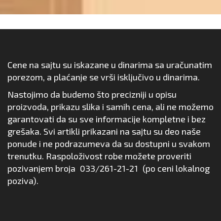
Cene na sajtu su iskazane u dinarima sa uračunatim
porezom, a plaćanje se vrši isključivo u dinarima.
Nastojimo da budemo što precizniji u opisu
proizvoda, prikazu slika i samih cena, ali ne možemo
garantovati da su sve informacije kompletne i bez
grešaka. Svi artikli prikazani na sajtu su deo naše
ponude i ne podrazumeva da su dostupni u svakom
trenutku. Raspoloživost robe možete proveriti
pozivanjem broja
033/261-21-21
(po ceni lokalnog
poziva).