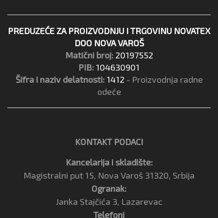
PREDUZEĆE ZA PROIZVODNJU I TRGOVINU NOVATEX
DOO NOVA VAROŠ
Matični broj:
20197552
PIB:
104630901
Šifra i naziv delatnosti:
1412
- Proizvodnja radne
odeće
KONTAKT PODACI
Kancelarija i skladište:
Magistralni put 15, Nova Varoš 31320, Srbija
Ogranak:
Janka Stajčića 3, Lazarevac
Telefoni