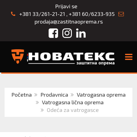
Prijavi se
+381 33/261-21-21
,
+381 60/6233-935
prodaja@zastitnaoprema.rs
Facebook
Instagram
LinkedIn
TOGG
Početna
Prodavnica
Vatrogasna oprema
Vatrogasna lična oprema
Odeća za vatrogasce