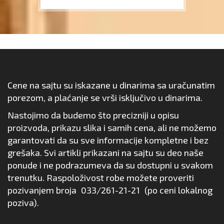
Cene na sajtu su iskazane u dinarima sa uračunatim
porezom, a plaćanje se vrši isključivo u dinarima.
Nastojimo da budemo što precizniji u opisu
proizvoda, prikazu slika i samih cena, ali ne možemo
garantovati da su sve informacije kompletne i bez
grešaka. Svi artikli prikazani na sajtu su deo naše
ponude i ne podrazumeva da su dostupni u svakom
trenutku. Raspoloživost robe možete proveriti
pozivanjem broja
033/261-21-21
(po ceni lokalnog
poziva).