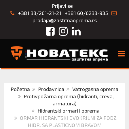
Prijavi se
+381 33/261-21-21
,
+381 60/6233-935
prodaja@zastitnaoprema.rs
Facebook
Instagram
LinkedIn
TOGG
Početna
Prodavnica
Vatrogasna oprema
Protivpožarna oprema (hidranti, creva,
armatura)
Hidrantski ormari i oprema
ORMAR HIDRANTSKI DVOKRILNI ZA PODZ.
HIDR. SA PLASTICNOM BRAVOM