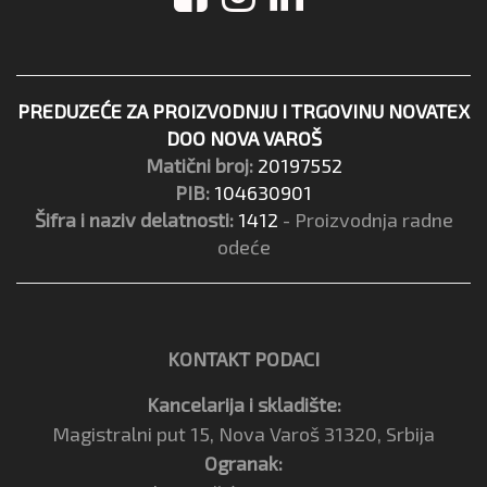
PREDUZEĆE ZA PROIZVODNJU I TRGOVINU NOVATEX
DOO NOVA VAROŠ
Matični broj:
20197552
PIB:
104630901
Šifra i naziv delatnosti:
1412
- Proizvodnja radne
odeće
KONTAKT PODACI
Kancelarija i skladište:
Magistralni put 15, Nova Varoš 31320, Srbija
Ogranak: