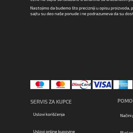
Nastojimo da budemo što precizniji u opisu proizvoda, p
sajtu su deo naše ponude i ne podrazumeva da su dost
POMOĆ
SERVIS ZA KUPCE
Uslovi korišćenja
Načini
Uslovi online kupovine
Plaćan