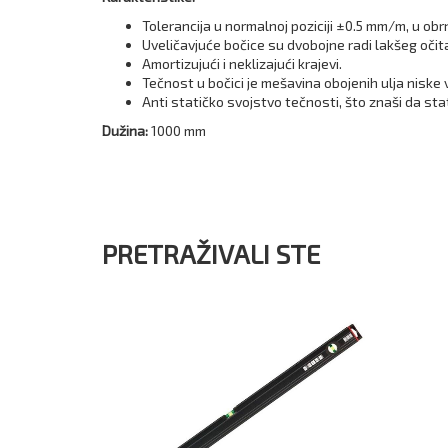
Tolerancija u normalnoj poziciji ±0.5 mm/m, u obr
Uveličavjuće bočice su dvobojne radi lakšeg oči
Amortizujući i neklizajući krajevi.
Tečnost u bočici je mešavina obojenih ulja niske
Anti statičko svojstvo tečnosti, što znaši da stat
Dužina:
1000 mm
PRETRAŽIVALI STE