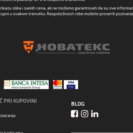
rikazu slika i samih cena, ali ne možemo garantovati da su sve informacij
upni u svakom trenutku. Raspoloživost robe možete proveriti pozivanj
 PRI KUPOVINI
BLOG
 plaćanja
je karticama