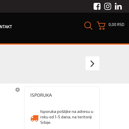
Facebook
Instagra
Link
0,00 RSD
NTAKT
LIBELA
PV
200
ISPORUKA
Isporuka pošiljke na adresu u
roku od 1-5 dana, na teritoriji
Srbije.