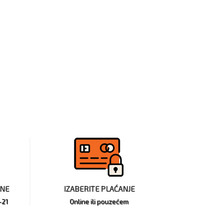
INE
IZABERITE PLAĆANJE
-21
Online ili pouzećem