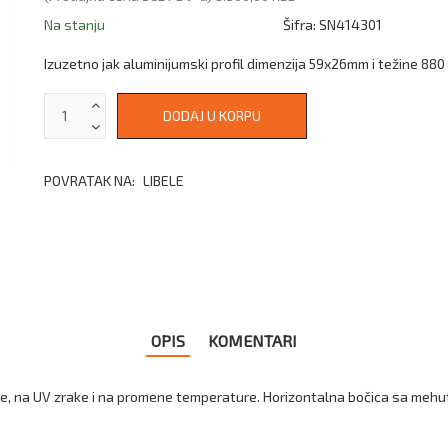
Na stanju
Šifra:
SN414301
Izuzetno jak aluminijumski profil dimenzija 59x26mm i težine 88
POVRATAK NA:
LIBELE
OPIS
KOMENTARI
are, na UV zrake i na promene temperature. Horizontalna bočica sa mehu