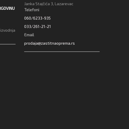
Janka Stajčića 3, Lazarevac
RGOVINU
Telefoni
060/6233-935
033/261-21-21
oizvodnja
Email
prodaja@zastitnaoprema.rs