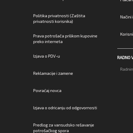
Politika privatnosti (Zaštita
Načini
privatnosti korisnika)
Korisn
Prava potrošača prilikom kupovine
preko interneta
Izjava o PDV-u
RADNO 
Radnim
Reklamacije i zamene
Povraćaj novca
Izjava o odricanju od odgovornosti
Predlog za vansudsko rešavanje
potrošačkog spora