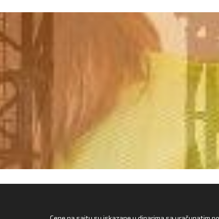
Cene na sajtu su iskazane u dinarima sa uračunatim pore