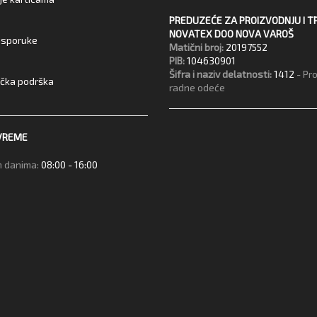
PREDUZEĆE ZA PROIZVODNJU I T
NOVATEX DOO NOVA VAROŠ
 isporuke
Matični broj:
20197552
PIB:
104630901
Šifra i naziv delatnosti:
1412
- Pr
ička podrška
radne odeće
VREME
 danima:
08:00 - 16:00