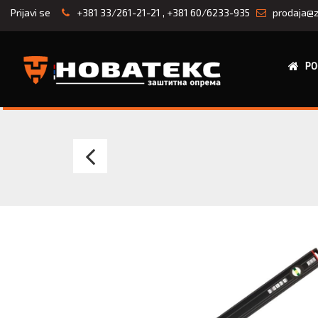
Prijavi se
+381 33/261-21-21
,
+381 60/6233-935
prodaja@z
PO
LIBELA
PV
60