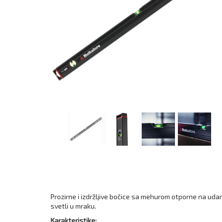
Prozirne i izdržljive bočice sa mehurom otporne na ud
svetli u mraku.
Karakteristike: