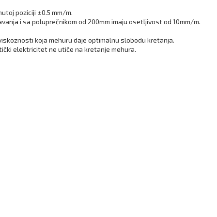
nutoj poziciji ±0.5 mm/m.
tavanja i sa poluprečnikom od 200mm imaju osetljivost od 10mm/m.
 viskoznosti koja mehuru daje optimalnu slobodu kretanja.
ički elektricitet ne utiče na kretanje mehura.