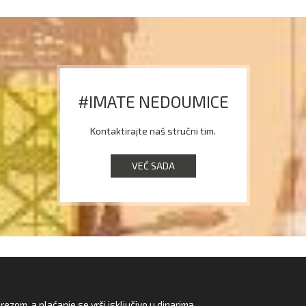
#IMATE NEDOUMICE
Kontaktirajte naš stručni tim.
VEĆ SADA
zom, a plaćanje se vrši isključivo u dinarima.