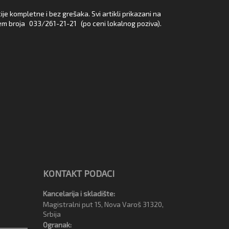
e kompletne i bez grešaka. Svi artikli prikazani na
em broja
033/261-21-21
(po ceni lokalnog poziva).
KONTAKT PODACI
Kancelarija i skladište:
Magistralni put 15, Nova Varoš 31320,
Srbija
Ogranak: