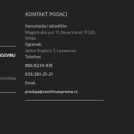
KONTAKT PODACI
Kancelarija i skladište:
Magistralni put 15, Nova Varoš 31320,
Srbija
Ogranak:
Janka Stajčića 3, Lazarevac
RGOVINU
Telefoni
060/6233-935
033/261-21-21
oizvodnja
Email
prodaja@zastitnaoprema.rs