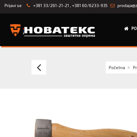
Prijavi se
+381 33/261-21-21
,
+381 60/6233-935
prodaja@z
PO
KAMEN
Početna
P
ZA
OŠTRENJE
U
FUTROLI