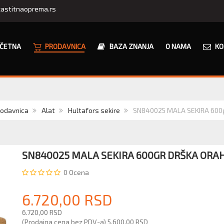
astitnaoprema.rs
ČETNA
PRODAVNICA
BAZA ZNANJA
O NAMA
KO
rodavnica
Alat
Hultafors sekire
SN840025 MALA SEKIRA 600
SN840025 MALA SEKIRA 600GR DRŠKA ORA
0
Ocena
6.720,00 RSD
6.720,00 RSD
(Prodajna cena bez PDV-a)
5.600,00 RSD