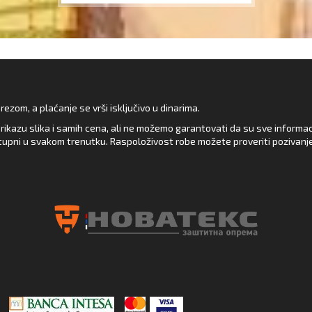
zom, a plaćanje se vrši isključivo u dinarima.
rikazu slika i samih cena, ali ne možemo garantovati da su sve informacij
upni u svakom trenutku. Raspoloživost robe možete proveriti pozivanj