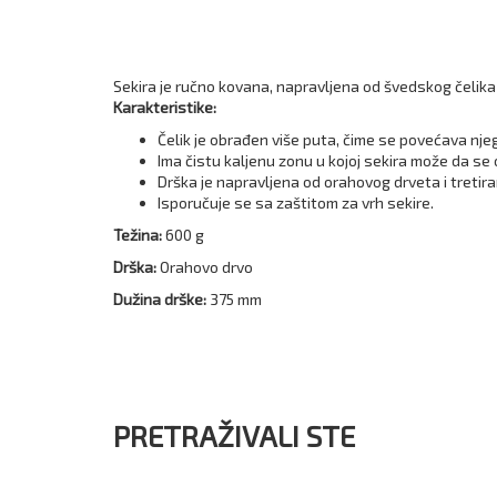
Sekira je ručno kovana, napravljena od švedskog čelika 
Karakteristike:
Čelik je obrađen više puta, čime se povećava nje
Ima čistu kaljenu zonu u kojoj sekira može da se 
Drška je napravljena od orahovog drveta i tretir
Isporučuje se sa zaštitom za vrh sekire.
Težina:
600 g
Drška:
Orahovo drvo
Dužina drške:
375 mm
PRETRAŽIVALI STE