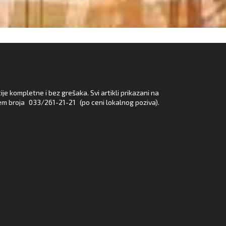
e kompletne i bez grešaka. Svi artikli prikazani na
em broja
033/261-21-21
(po ceni lokalnog poziva).