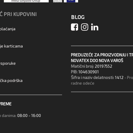
 PRI KUPOVINI
BLOG
 plaćanja
je karticama
PREDUZEĆE ZA PROIZVODNJU I T
NOVATEX DOO NOVA VAROŠ
 isporuke
Matični broj:
20197552
PIB:
104630901
Šifra i naziv delatnosti:
1412
- Pr
ička podrška
radne odeće
VREME
 danima:
08:00 - 16:00