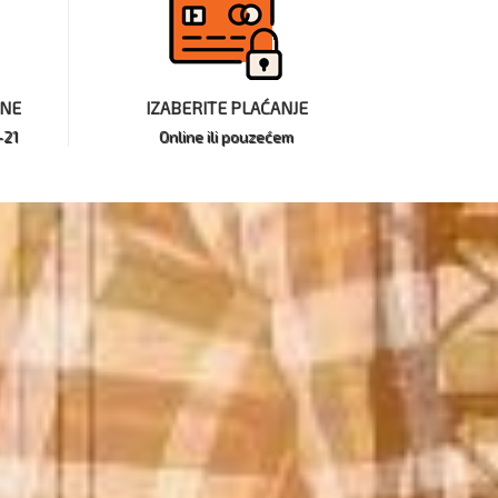
INE
IZABERITE PLAĆANJE
-21
Online ili pouzećem