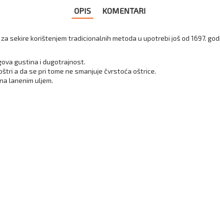
OPIS
KOMENTARI
za sekire korištenjem tradicionalnih metoda u upotrebi još od 1697. god
gova gustina i dugotrajnost.
oštri a da se pri tome ne smanjuje čvrstoća oštrice.
ana lanenim uljem.