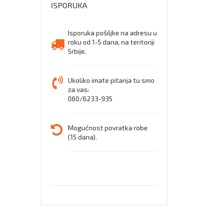
ISPORUKA
DRVO
Isporuka pošiljke na adresu u
roku od 1-5 dana, na teritoriji
Srbije.
Ukoliko imate pitanja tu smo
za vas:
060/6233-935
Mogućnost povratka robe
(15 dana).