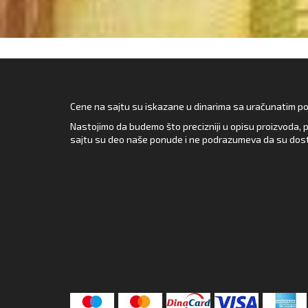
Cene na sajtu su iskazane u dinarima sa uračunatim pore
Nastojimo da budemo što precizniji u opisu proizvoda, p
sajtu su deo naše ponude i ne podrazumeva da su dost