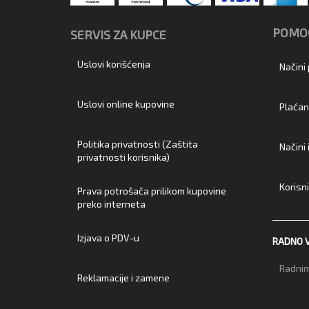
POMOĆ
SERVIS ZA KUPCE
Uslovi korišćenja
Načini
Uslovi online kupovine
Plaćan
Politika privatnosti (Zaštita
Načini
privatnosti korisnika)
Korisn
Prava potrošača prilikom kupovine
preko interneta
Izjava o PDV-u
RADNO 
Radnim
Reklamacije i zamene