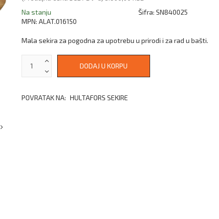
Na stanju
Šifra:
SN840025
MPN:
ALAT.016150
Mala sekira za pogodna za upotrebu u prirodi i za rad u bašti.
POVRATAK NA:
HULTAFORS SEKIRE