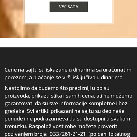
VEĆ SADA
Cene na sajtu su iskazane u dinarima sa uračunatim
porezom, a plaćanje se vrši isključivo u dinarima.
Nastojimo da budemo što precizniji u opisu
proizvoda, prikazu slika i samih cena, ali ne možemo
garantovati da su sve informacije kompletne i bez
grešaka. Svi artikli prikazani na sajtu su deo naše
ponude i ne podrazumeva da su dostupni u svakom
trenutku. Raspoloživost robe možete proveriti
pozivanjem broja
033/261-21-21
(po ceni lokalnog