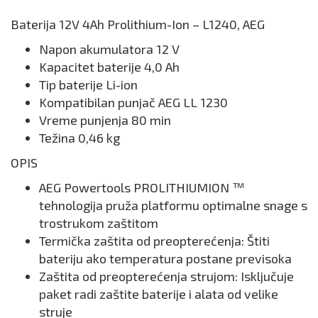
Baterija 12V 4Ah Prolithium-Ion – L1240, AEG
Napon akumulatora 12 V
Kapacitet baterije 4,0 Ah
Tip baterije Li-ion
Kompatibilan punjač AEG LL 1230
Vreme punjenja 80 min
Težina 0,46 kg
OPIS
AEG Powertools PROLITHIUMION ™
tehnologija pruža platformu optimalne snage s
trostrukom zaštitom
Termička zaštita od preopterećenja: Štiti
bateriju ako temperatura postane previsoka
Zaštita od preopterećenja strujom: Isključuje
paket radi zaštite baterije i alata od velike
struje