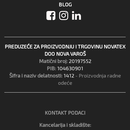
BLOG
PREDUZEĆE ZA PROIZVODNJU I TRGOVINU NOVATEX
DOO NOVA VAROŠ
Matični broj:
20197552
PIB:
104630901
Šifra i naziv delatnosti:
1412
- Proizvodnja radne
odeće
KONTAKT PODACI
Kancelarija i skladište: