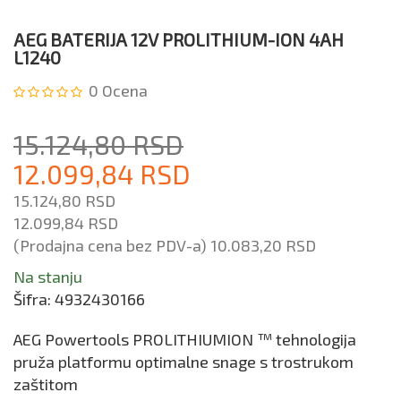
AEG BATERIJA 12V PROLITHIUM-ION 4AH
L1240
0
Ocena
15.124,80 RSD
12.099,84 RSD
15.124,80 RSD
12.099,84 RSD
(Prodajna cena bez PDV-a)
10.083,20 RSD
Na stanju
Šifra:
4932430166
AEG Powertools PROLITHIUMION ™ tehnologija
pruža platformu optimalne snage s trostrukom
zaštitom