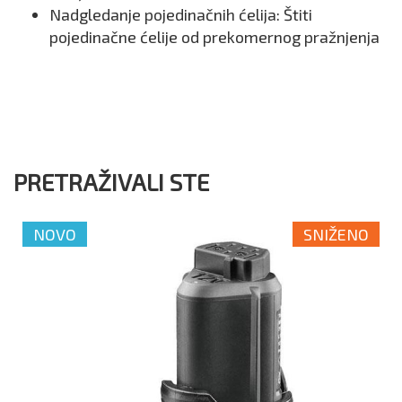
Nadgledanje pojedinačnih ćelija: Štiti
pojedinačne ćelije od prekomernog pražnjenja
PRETRAŽIVALI STE
NOVO
SNIŽENO