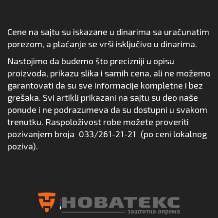
Cene na sajtu su iskazane u dinarima sa uračunatim
porezom, a plaćanje se vrši isključivo u dinarima.
Nastojimo da budemo što precizniji u opisu
proizvoda, prikazu slika i samih cena, ali ne možemo
garantovati da su sve informacije kompletne i bez
grešaka. Svi artikli prikazani na sajtu su deo naše
ponude i ne podrazumeva da su dostupni u svakom
trenutku. Raspoloživost robe možete proveriti
pozivanjem broja
033/261-21-21
(po ceni lokalnog
poziva).