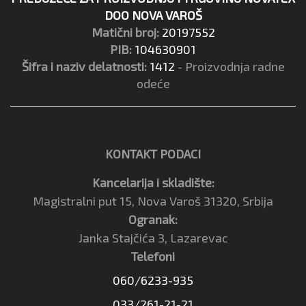
DOO NOVA VAROŠ
Matični broj:
20197552
PIB:
104630901
Šifra i naziv delatnosti:
1412
- Proizvodnja radne
odeće
KONTAKT PODACI
Kancelarija i skladište:
Magistralni put 15, Nova Varoš 31320, Srbija
Ogranak:
Janka Stajčića 3, Lazarevac
Telefoni
060/6233-935
033/261-21-21