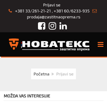
Prijavi se
+381 33/261-21-21
,
+381 60/6233-935
prodaja@zastitnaoprema.rs
Facebook
Instagram
LinkedIn
TOGG
Početna
Prijavi se
MOŽDA VAS INTERESUJE