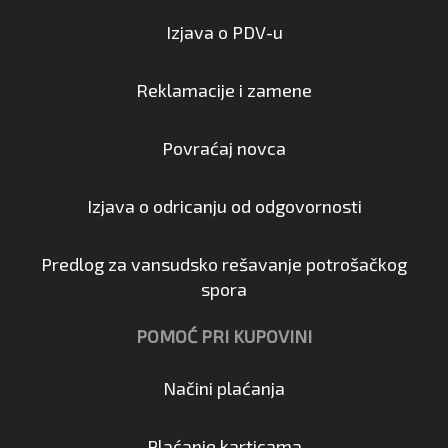
Izjava o PDV-u
Reklamacije i zamene
Povraćaj novca
Izjava o odricanju od odgovornosti
Predlog za vansudsko rešavanje potrošačkog
spora
POMOĆ PRI KUPOVINI
Načini plaćanja
Plaćanje karticama