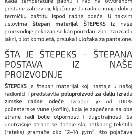
Kada temperature padnu i rad na otvorenom
postane zahtevniji, ključno je da radnici imaju dobru
termičku zaštitu ispod radne odeće. U takvim
uslovima
štepan materijal ŠTEPEKS
iz naše
proizvodnje pokazao se kao pouzdan izbor za izradu
jakni, pilot kompletâ, prsluka i uložaka za pantalone.
ŠTA JE ŠTEPEKS – ŠTEPANA
POSTAVA IZ NAŠE
PROIZVODNJE
ŠTEPEKS
je štepan materijal koji nastaje u našoj
radionici i predstavlja
poluproizvod za dalju izradu
zimske radne odeće
. Izrađen je od 100%
poliesterske vune (koflin), koja je zapečena sa obe
strane radi bolje otpornosti i dugotrajnosti. Sa
unutrašnje strane se dodaje sloj netkanog tekstila
2
(reteks) gramaže oko 12–14 g/m
, što pojačava