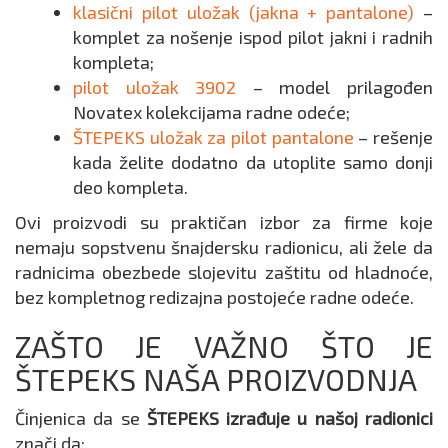
klasični pilot uložak (jakna + pantalone)
–
komplet za nošenje ispod pilot jakni i radnih
kompleta;
pilot uložak 3902
– model prilagođen
Novatex kolekcijama radne odeće;
ŠTEPEKS uložak za pilot pantalone
– rešenje
kada želite dodatno da utoplite samo donji
deo kompleta.
Ovi proizvodi su praktičan izbor za firme koje
nemaju sopstvenu šnajdersku radionicu, ali žele da
radnicima obezbede slojevitu zaštitu od hladnoće,
bez kompletnog redizajna postojeće radne odeće.
ZAŠTO JE VAŽNO ŠTO JE
ŠTEPEKS NAŠA PROIZVODNJA
Činjenica da se
ŠTEPEKS izrađuje u našoj radionici
znači da: