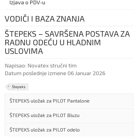
Izjava o PDV-u
VODIČI I BAZA ZNANJA
ŠTEPEKS – SAVRŠENA POSTAVA ZA
RADNU ODEĆU U HLADNIM
USLOVIMA
Napisao:
Novatex stručni tim
Datum poslednje izmene 06 Januar 2026
Štepeks
ŠTEPEKS uložak za PILOT Pantalone
ŠTEPEKS uložak za PILOT Bluzu
ŠTEPEKS uložak za PILOT odelo