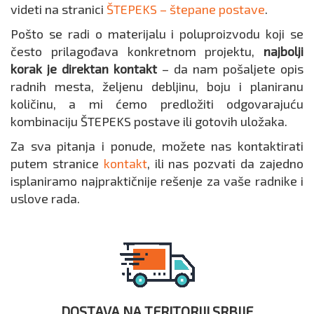
videti na stranici
ŠTEPEKS – štepane postave
.
Pošto se radi o materijalu i poluproizvodu koji se
često prilagođava konkretnom projektu,
najbolji
korak je direktan kontakt
– da nam pošaljete opis
radnih mesta, željenu debljinu, boju i planiranu
količinu, a mi ćemo predložiti odgovarajuću
kombinaciju ŠTEPEKS postave ili gotovih uložaka.
Za sva pitanja i ponude, možete nas kontaktirati
putem stranice
kontakt
, ili nas pozvati da zajedno
isplaniramo najpraktičnije rešenje za vaše radnike i
uslove rada.
DOSTAVA NA TERITORIJI SRBIJE