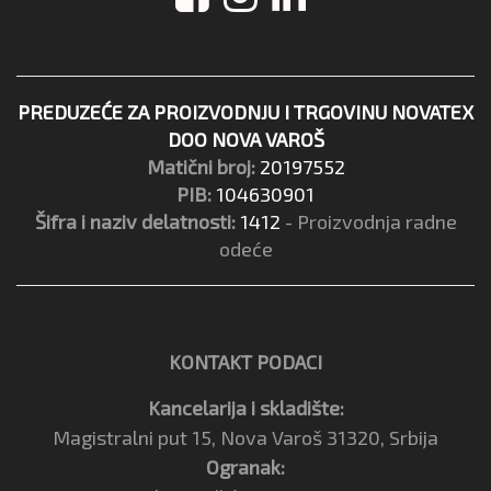
PREDUZEĆE ZA PROIZVODNJU I TRGOVINU NOVATEX
DOO NOVA VAROŠ
Matični broj:
20197552
PIB:
104630901
Šifra i naziv delatnosti:
1412
- Proizvodnja radne
odeće
KONTAKT PODACI
Kancelarija i skladište:
Magistralni put 15, Nova Varoš 31320, Srbija
Ogranak: