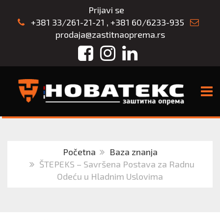
Prijavi se
+381 33/261-21-21
,
+381 60/6233-935
prodaja@zastitnaoprema.rs
Facebook
Instagram
LinkedIn
TOGG
Početna
Baza znanja
ŠTEPEKS – Savršena Postava za Radnu
Odeću u Hladnim Uslovima