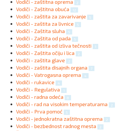
Vodiči - zaštitna oprema
2
Vodiči - Zaštitna obuća
12
Vodiči - zaštita za zavarivanje
5
Vodiči - zaštita za livnice
5
Vodiči - Zaštita sluha
5
Vodiči - Zaštita od pada
5
Vodiči - zaštita od izliva tečnosti
1
Vodiči - Zaštita očiju i lica
2
Vodiči - zaštita glave
2
Vodiči - zaštita disajnih organa
7
Vodiči - Vatrogasna oprema
4
Vodiči - rukavice
4
Vodiči - Regulativa
1
Vodiči - radna odeća
8
Vodiči - rad na visokim temperaturama
2
Vodiči - Prva pomoć
5
Vodiči - jednokratna zaštitna oprema
2
Vodiči - bezbednost radnog mesta
2