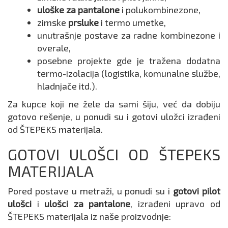
uloške za pantalone
i polukombinezone,
zimske
prsluke
i termo umetke,
unutrašnje postave za radne kombinezone i
overale,
posebne projekte gde je tražena dodatna
termo-izolacija (logistika, komunalne službe,
hladnjače itd.).
Za kupce koji ne žele da sami šiju, već da dobiju
gotovo rešenje, u ponudi su i gotovi uložci izrađeni
od ŠTEPEKS materijala.
GOTOVI ULOŠCI OD ŠTEPEKS
MATERIJALA
Pored postave u metraži, u ponudi su i
gotovi pilot
ulošci
i
ulošci za pantalone
, izrađeni upravo od
ŠTEPEKS materijala iz naše proizvodnje: