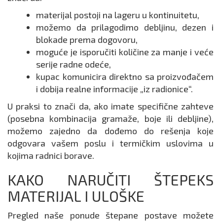
materijal postoji na lageru u kontinuitetu,
možemo da prilagodimo debljinu, dezen i
blokade prema dogovoru,
moguće je isporučiti količine za manje i veće
serije radne odeće,
kupac komunicira direktno sa proizvođačem
i dobija realne informacije „iz radionice“.
U praksi to znači da, ako imate specifične zahteve
(posebna kombinacija gramaže, boje ili debljine),
možemo zajedno da dođemo do rešenja koje
odgovara vašem poslu i termičkim uslovima u
kojima radnici borave.
KAKO NARUČITI ŠTEPEKS
MATERIJAL I ULOŠKE
Pregled naše ponude štepane postave možete