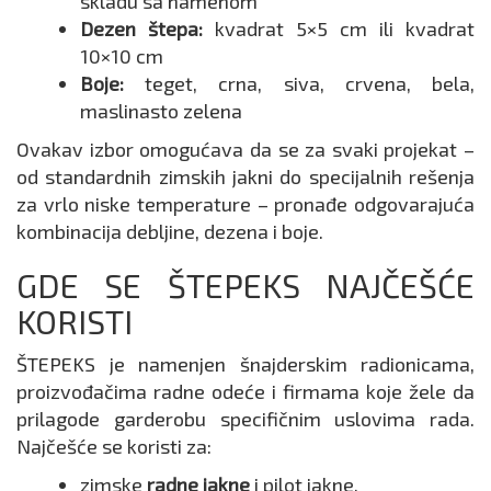
skladu sa namenom
Dezen štepa:
kvadrat 5×5 cm ili kvadrat
10×10 cm
Boje:
teget, crna, siva, crvena, bela,
maslinasto zelena
Ovakav izbor omogućava da se za svaki projekat –
od standardnih zimskih jakni do specijalnih rešenja
za vrlo niske temperature – pronađe odgovarajuća
kombinacija debljine, dezena i boje.
GDE SE ŠTEPEKS NAJČEŠĆE
KORISTI
ŠTEPEKS je namenjen šnajderskim radionicama,
proizvođačima radne odeće i firmama koje žele da
prilagode garderobu specifičnim uslovima rada.
Najčešće se koristi za:
zimske
radne jakne
i pilot jakne,