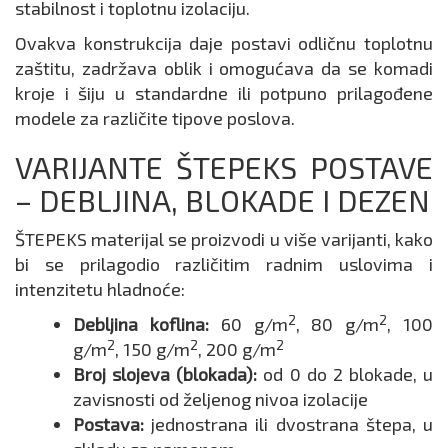
stabilnost i toplotnu izolaciju.
Ovakva konstrukcija daje postavi odličnu toplotnu
zaštitu, zadržava oblik i omogućava da se komadi
kroje i šiju u standardne ili potpuno prilagođene
modele za različite tipove poslova.
VARIJANTE ŠTEPEKS POSTAVE
– DEBLJINA, BLOKADE I DEZEN
ŠTEPEKS materijal se proizvodi u više varijanti, kako
bi se prilagodio različitim radnim uslovima i
intenzitetu hladnoće:
2
2
Debljina koflina:
60 g/m
, 80 g/m
, 100
2
2
2
g/m
, 150 g/m
, 200 g/m
Broj slojeva (blokada):
od 0 do 2 blokade, u
zavisnosti od željenog nivoa izolacije
Postava:
jednostrana ili dvostrana štepa, u