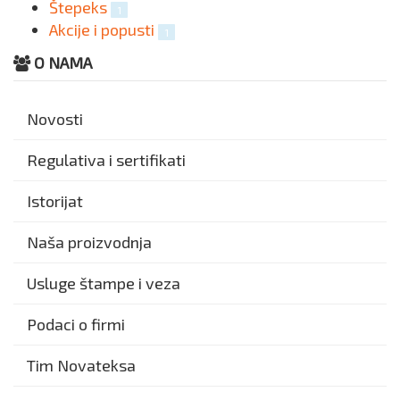
Štepeks
1
Akcije i popusti
1
O NAMA
Novosti
Regulativa i sertifikati
Istorijat
Naša proizvodnja
Usluge štampe i veza
Podaci o firmi
Tim Novateksa