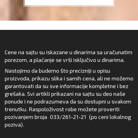
Cene na sajtu su iskazane u dinarima sa uračunatim
porezom, a plaćanje se vrši isključivo u dinarima.
Nastojimo da budemo što precizniji u opisu
proizvoda, prikazu slika i samih cena, ali ne možemo
garantovati da su sve informacije kompletne i bez
grešaka. Svi artikli prikazani na sajtu su deo naše
ponude i ne podrazumeva da su dostupni u svakom
trenutku. Raspoloživost robe možete proveriti
pozivanjem broja
033/261-21-21
(po ceni lokalnog
poziva).