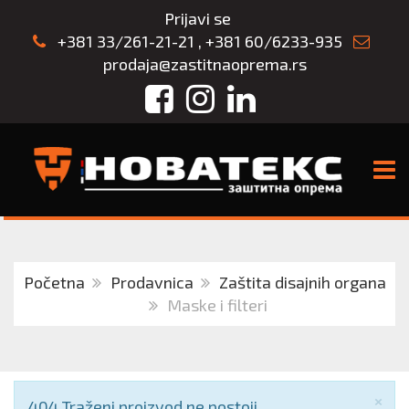
Prijavi se
+381 33/261-21-21
,
+381 60/6233-935
prodaja@zastitnaoprema.rs
Facebook
Instagram
LinkedIn
TOGG
Početna
Prodavnica
Zaštita disajnih organa
Maske i filteri
Zat
×
Obaveštenje
404 Traženi proizvod ne postoji.