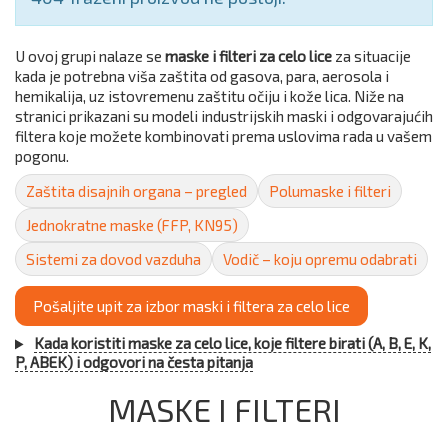
U ovoj grupi nalaze se
maske i filteri za celo lice
za situacije
kada je potrebna viša zaštita od gasova, para, aerosola i
hemikalija, uz istovremenu zaštitu očiju i kože lica. Niže na
stranici prikazani su modeli industrijskih maski i odgovarajućih
filtera koje možete kombinovati prema uslovima rada u vašem
pogonu.
Zaštita disajnih organa – pregled
Polumaske i filteri
Jednokratne maske (FFP, KN95)
Sistemi za dovod vazduha
Vodič – koju opremu odabrati
Pošaljite upit za izbor maski i filtera za celo lice
Kada koristiti maske za celo lice, koje filtere birati (A, B, E, K,
P, ABEK) i odgovori na česta pitanja
MASKE I FILTERI