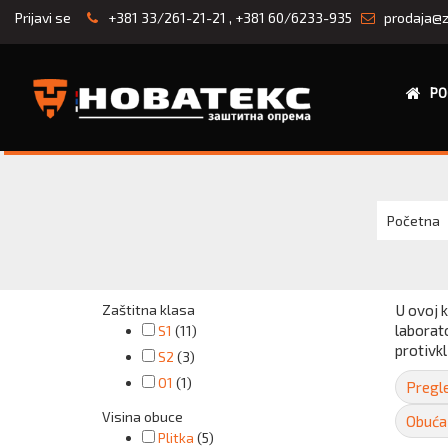
Prijavi se
+381 33/261-21-21
,
+381 60/6233-935
prodaja@z
PO
Početna
Zaštitna klasa
U ovoj k
laborato
S1
(11)
protivk
S2
(3)
O1
(1)
Pregle
Visina obuce
Obuća
Plitka
(5)