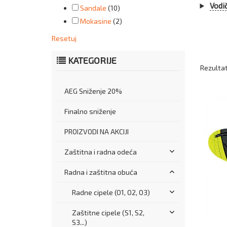
Vodič
Sandale
(10)
Mokasine
(2)
Resetuj
KATEGORIJE
Rezultati
AEG Sniženje 20%
Finalno sniženje
PROIZVODI NA AKCIJI
Zaštitna i radna odeća
Radna i zaštitna obuća
Radne cipele (O1, O2, O3)
Zaštitne cipele (S1, S2,
S3...)