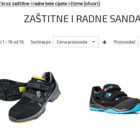
 kroz zaštitne i radne bele cipele i čizme (otvori)
ZAŠTITNE I RADNE SANDA
Cena proizvoda
 1 - 16 od 16
Sortiraj po
Proizvođač