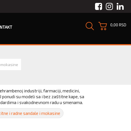
Facebook
Instagra
Link
0,00 RSD
NTAKT
i mokasine
rambenoj industriji, farmaciji, medicini,
ponudi su modeli sa i bez zaštitne kape, sa
tandardima i svakodnevnom radu u smenama.
itne i radne sandale i mokasine