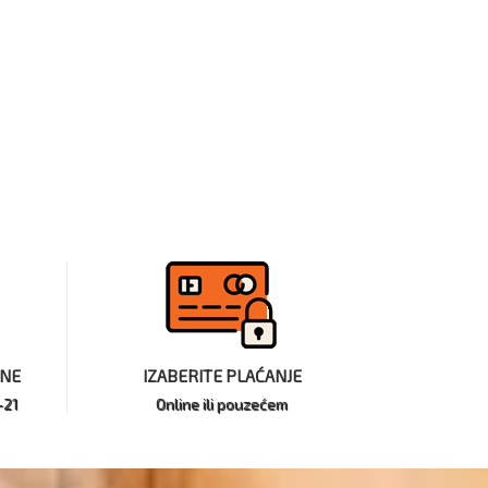
INE
IZABERITE PLAĆANJE
-21
Online ili pouzećem