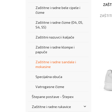
ZAŠT
Zaštitne i radne bele cipele i
čizme
ZAŠTIT
Zaštitne i radne čizme (O4, O5,
S4, S5)
Zaštitni nazuvci i kaljače
Zaštitne i radne klompe i
papuče
Zaštitne i radne sandale i
mokasine
Specijalna obuća
Vatrogasne čizme
Štepane postave - Štepex
Zaštitne i radne rukavice