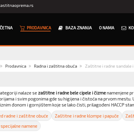
astitnaoprema.rs
ČETNA
PRODAVNICA
BAZA ZNANJA
O NAMA
KO
Prodavnica
Radna i zaštitna obuća
Zaštitne i radne sandale 
ategoriji nalaze se
zaštitne i radne bele cipele i čizme
namenjene preh
rijama i svim pogonima gde su higijena i čistoća na prvom mestu. U 
liznim đonom i gornjištem koje se lako čisti, prilagođeni HACCP s
d radne i zaštitne obuće
Zaštitne i radne klompe i papuče
Zašt
 specijalne namene